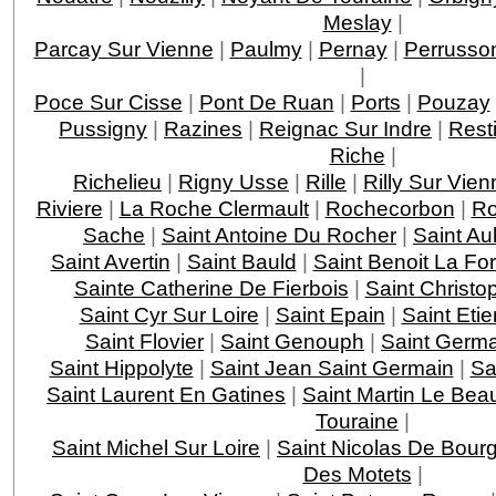
Meslay
|
Parcay Sur Vienne
|
Paulmy
|
Pernay
|
Perrusso
|
Poce Sur Cisse
|
Pont De Ruan
|
Ports
|
Pouzay
Pussigny
|
Razines
|
Reignac Sur Indre
|
Rest
Riche
|
Richelieu
|
Rigny Usse
|
Rille
|
Rilly Sur Vien
Riviere
|
La Roche Clermault
|
Rochecorbon
|
Ro
Sache
|
Saint Antoine Du Rocher
|
Saint Au
Saint Avertin
|
Saint Bauld
|
Saint Benoit La For
Sainte Catherine De Fierbois
|
Saint Christo
Saint Cyr Sur Loire
|
Saint Epain
|
Saint Eti
Saint Flovier
|
Saint Genouph
|
Saint Germa
Saint Hippolyte
|
Saint Jean Saint Germain
|
Sa
Saint Laurent En Gatines
|
Saint Martin Le Bea
Touraine
|
Saint Michel Sur Loire
|
Saint Nicolas De Bourg
Des Motets
|