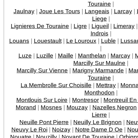
Touraine
|
Jaulnay
|
Joue Les Tours
|
Langeais
|
Larcay
|
Liege
|
Lignieres De Touraine
|
Ligre
|
Ligueil
|
Limeray
Indrois
|
Louans
|
Louestault
|
Le Louroux
|
Luble
|
Lussau
|
Luze
|
Luzille
|
Maille
|
Manthelan
|
Marcay
|
M
Marcilly Sur Maulne
|
Marcilly Sur Vienne
|
Marigny Marmande
|
Mar
Touraine
|
La Membrolle Sur Choisille
|
Mettray
|
Monna
Monthodon
|
Montlouis Sur Loire
|
Montresor
|
Montreuil En
Morand
|
Mosnes
|
Mouzay
|
Nazelles Negron
Lierre
|
Neuille Pont Pierre
|
Neuilly Le Brignon
|
Neuv
Neuvy Le Roi
|
Noizay
|
Notre Dame D Oe
|
Nou
Nouatre
|
Nouzilly
|
Noyant De Touraine
|
Orbign