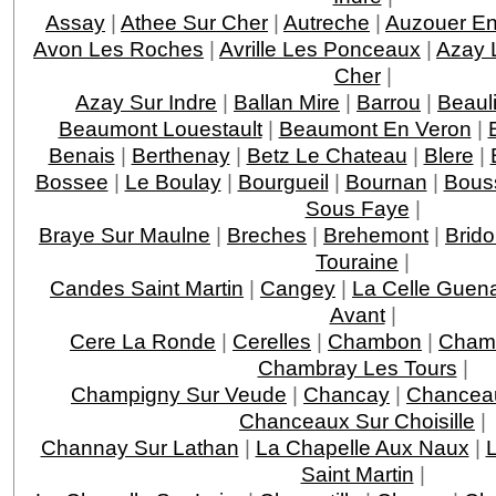
Assay
|
Athee Sur Cher
|
Autreche
|
Auzouer En
Avon Les Roches
|
Avrille Les Ponceaux
|
Azay 
Cher
|
Azay Sur Indre
|
Ballan Mire
|
Barrou
|
Beaul
Beaumont Louestault
|
Beaumont En Veron
|
Benais
|
Berthenay
|
Betz Le Chateau
|
Blere
|
Bossee
|
Le Boulay
|
Bourgueil
|
Bournan
|
Bous
Sous Faye
|
Braye Sur Maulne
|
Breches
|
Brehemont
|
Brido
Touraine
|
Candes Saint Martin
|
Cangey
|
La Celle Guen
Avant
|
Cere La Ronde
|
Cerelles
|
Chambon
|
Chamb
Chambray Les Tours
|
Champigny Sur Veude
|
Chancay
|
Chancea
Chanceaux Sur Choisille
|
Channay Sur Lathan
|
La Chapelle Aux Naux
|
L
Saint Martin
|