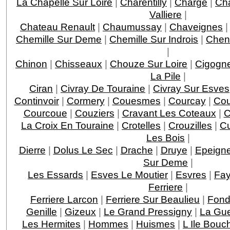
La Chapelle Sur Loire
|
Charentilly
|
Charge
|
Ch
Valliere
|
Chateau Renault
|
Chaumussay
|
Chaveignes
Chemille Sur Deme
|
Chemille Sur Indrois
|
Chen
|
Chinon
|
Chisseaux
|
Chouze Sur Loire
|
Cigogn
La Pile
|
Ciran
|
Civray De Touraine
|
Civray Sur Esves
Continvoir
|
Cormery
|
Couesmes
|
Courcay
|
Cou
Courcoue
|
Couziers
|
Cravant Les Coteaux
|
C
La Croix En Touraine
|
Crotelles
|
Crouzilles
|
C
Les Bois
|
Dierre
|
Dolus Le Sec
|
Drache
|
Druye
|
Epeigne
Sur Deme
|
Les Essards
|
Esves Le Moutier
|
Esvres
|
Fay
Ferriere
|
Ferriere Larcon
|
Ferriere Sur Beaulieu
|
Fond
Genille
|
Gizeux
|
Le Grand Pressigny
|
La Gu
Les Hermites
|
Hommes
|
Huismes
|
L Ile Bouc