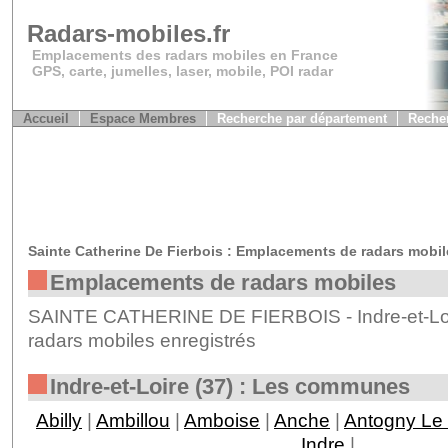
Radars-mobiles.fr
Emplacements des radars mobiles en France
GPS, carte, jumelles, laser, mobile, POI radar
Accueil
Espace Membres
Recherche par département
Recher
Sainte Catherine De Fierbois : Emplacements de radars mobil
Emplacements de radars mobiles
SAINTE CATHERINE DE FIERBOIS - Indre-et-Loir
radars mobiles enregistrés
Indre-et-Loire (37) : Les communes
Abilly
|
Ambillou
|
Amboise
|
Anche
|
Antogny Le 
Indre
|