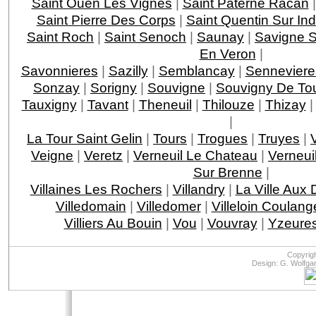
Saint Ouen Les Vignes
|
Saint Paterne Racan
Saint Pierre Des Corps
|
Saint Quentin Sur Ind
Saint Roch
|
Saint Senoch
|
Saunay
|
Savigne S
En Veron
|
Savonnieres
|
Sazilly
|
Semblancay
|
Senneviere
Sonzay
|
Sorigny
|
Souvigne
|
Souvigny De To
Tauxigny
|
Tavant
|
Theneuil
|
Thilouze
|
Thizay
|
La Tour Saint Gelin
|
Tours
|
Trogues
|
Truyes
|
Veigne
|
Veretz
|
Verneuil Le Chateau
|
Verneui
Sur Brenne
|
Villaines Les Rochers
|
Villandry
|
La Ville Aux
Villedomain
|
Villedomer
|
Villeloin Coulang
Villiers Au Bouin
|
Vou
|
Vouvray
|
Yzeures
Copyrig
Design: G. Wolfga