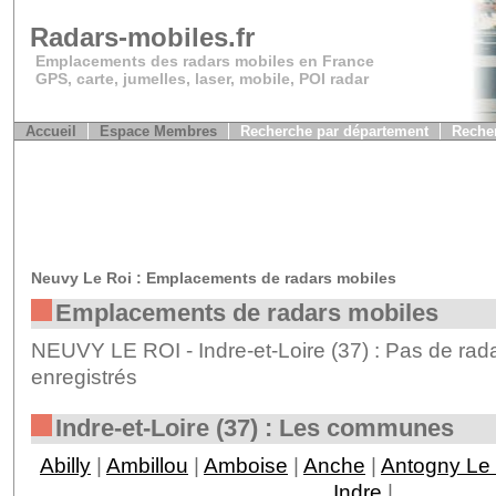
Radars-mobiles.fr
Emplacements des radars mobiles en France
GPS, carte, jumelles, laser, mobile, POI radar
Accueil
Espace Membres
Recherche par département
Recher
Neuvy Le Roi : Emplacements de radars mobiles
Emplacements de radars mobiles
NEUVY LE ROI - Indre-et-Loire (37) : Pas de rad
enregistrés
Indre-et-Loire (37) : Les communes
Abilly
|
Ambillou
|
Amboise
|
Anche
|
Antogny Le 
Indre
|