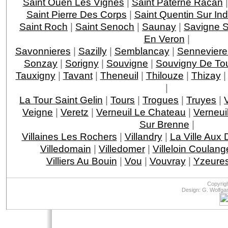
Saint Ouen Les Vignes
|
Saint Paterne Racan
Saint Pierre Des Corps
|
Saint Quentin Sur Ind
Saint Roch
|
Saint Senoch
|
Saunay
|
Savigne S
En Veron
|
Savonnieres
|
Sazilly
|
Semblancay
|
Senneviere
Sonzay
|
Sorigny
|
Souvigne
|
Souvigny De To
Tauxigny
|
Tavant
|
Theneuil
|
Thilouze
|
Thizay
|
La Tour Saint Gelin
|
Tours
|
Trogues
|
Truyes
|
Veigne
|
Veretz
|
Verneuil Le Chateau
|
Verneui
Sur Brenne
|
Villaines Les Rochers
|
Villandry
|
La Ville Aux
Villedomain
|
Villedomer
|
Villeloin Coulang
Villiers Au Bouin
|
Vou
|
Vouvray
|
Yzeures
Copyrig
Design: G. Wolfga