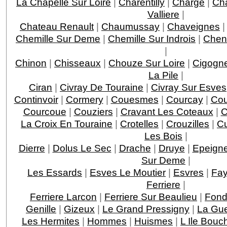
La Chapelle Sur Loire
|
Charentilly
|
Charge
|
Ch
Valliere
|
Chateau Renault
|
Chaumussay
|
Chaveignes
Chemille Sur Deme
|
Chemille Sur Indrois
|
Chen
|
Chinon
|
Chisseaux
|
Chouze Sur Loire
|
Cigogn
La Pile
|
Ciran
|
Civray De Touraine
|
Civray Sur Esves
Continvoir
|
Cormery
|
Couesmes
|
Courcay
|
Cou
Courcoue
|
Couziers
|
Cravant Les Coteaux
|
C
La Croix En Touraine
|
Crotelles
|
Crouzilles
|
C
Les Bois
|
Dierre
|
Dolus Le Sec
|
Drache
|
Druye
|
Epeigne
Sur Deme
|
Les Essards
|
Esves Le Moutier
|
Esvres
|
Fay
Ferriere
|
Ferriere Larcon
|
Ferriere Sur Beaulieu
|
Fond
Genille
|
Gizeux
|
Le Grand Pressigny
|
La Gu
Les Hermites
|
Hommes
|
Huismes
|
L Ile Bouc