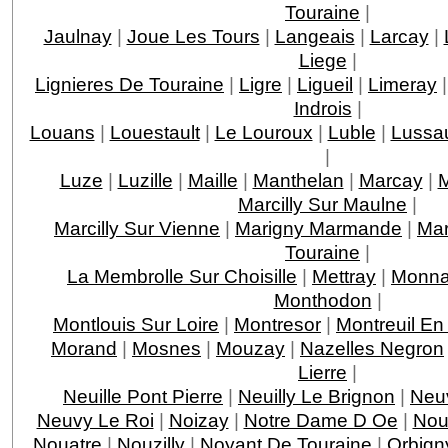
Touraine
|
Jaulnay
|
Joue Les Tours
|
Langeais
|
Larcay
|
Liege
|
Lignieres De Touraine
|
Ligre
|
Ligueil
|
Limeray
Indrois
|
Louans
|
Louestault
|
Le Louroux
|
Luble
|
Lussau
|
Luze
|
Luzille
|
Maille
|
Manthelan
|
Marcay
|
M
Marcilly Sur Maulne
|
Marcilly Sur Vienne
|
Marigny Marmande
|
Mar
Touraine
|
La Membrolle Sur Choisille
|
Mettray
|
Monna
Monthodon
|
Montlouis Sur Loire
|
Montresor
|
Montreuil En
Morand
|
Mosnes
|
Mouzay
|
Nazelles Negron
Lierre
|
Neuille Pont Pierre
|
Neuilly Le Brignon
|
Neuv
Neuvy Le Roi
|
Noizay
|
Notre Dame D Oe
|
Nou
Nouatre
|
Nouzilly
|
Noyant De Touraine
|
Orbign