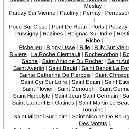
Meslay
|
Parcay Sur Vienne
|
Paulmy
|
Pernay
|
Perrusso
|
Poce Sur Cisse
|
Pont De Ruan
|
Ports
|
Pouzay
Pussigny
|
Razines
|
Reignac Sur Indre
|
Rest
Riche
|
Richelieu
|
Rigny Usse
|
Rille
|
Rilly Sur Vien
Riviere
|
La Roche Clermault
|
Rochecorbon
|
Ro
Sache
|
Saint Antoine Du Rocher
|
Saint Au
Saint Avertin
|
Saint Bauld
|
Saint Benoit La For
Sainte Catherine De Fierbois
|
Saint Christo
Saint Cyr Sur Loire
|
Saint Epain
|
Saint Eti
Saint Flovier
|
Saint Genouph
|
Saint Germa
Saint Hippolyte
|
Saint Jean Saint Germain
|
Sa
Saint Laurent En Gatines
|
Saint Martin Le Bea
Touraine
|
Saint Michel Sur Loire
|
Saint Nicolas De Bourg
Des Motets
|