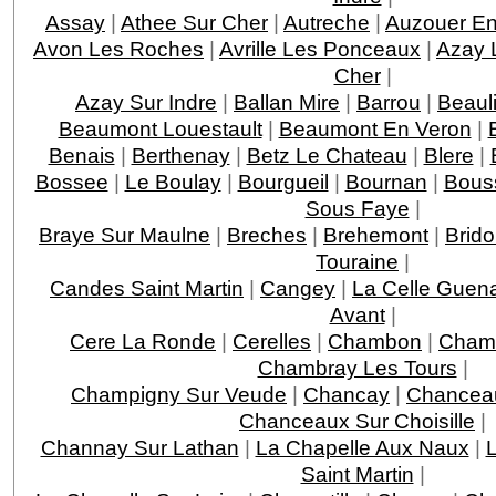
Assay
|
Athee Sur Cher
|
Autreche
|
Auzouer En
Avon Les Roches
|
Avrille Les Ponceaux
|
Azay 
Cher
|
Azay Sur Indre
|
Ballan Mire
|
Barrou
|
Beaul
Beaumont Louestault
|
Beaumont En Veron
|
Benais
|
Berthenay
|
Betz Le Chateau
|
Blere
|
Bossee
|
Le Boulay
|
Bourgueil
|
Bournan
|
Bous
Sous Faye
|
Braye Sur Maulne
|
Breches
|
Brehemont
|
Brido
Touraine
|
Candes Saint Martin
|
Cangey
|
La Celle Guen
Avant
|
Cere La Ronde
|
Cerelles
|
Chambon
|
Chamb
Chambray Les Tours
|
Champigny Sur Veude
|
Chancay
|
Chancea
Chanceaux Sur Choisille
|
Channay Sur Lathan
|
La Chapelle Aux Naux
|
L
Saint Martin
|