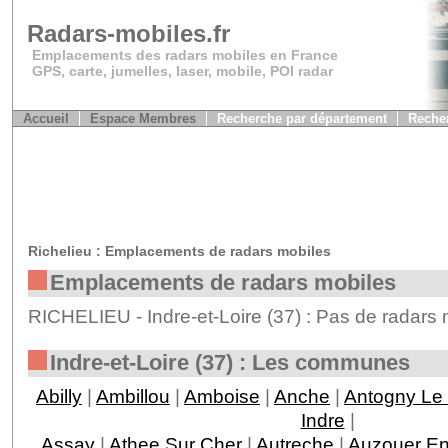
Radars-mobiles.fr
Emplacements des radars mobiles en France
GPS, carte, jumelles, laser, mobile, POI radar
Accueil
Espace Membres
Recherche par département
Recher
Richelieu : Emplacements de radars mobiles
Emplacements de radars mobiles
RICHELIEU - Indre-et-Loire (37) : Pas de radars 
Indre-et-Loire (37) : Les communes
Abilly
|
Ambillou
|
Amboise
|
Anche
|
Antogny Le 
Indre
|
Assay
|
Athee Sur Cher
|
Autreche
|
Auzouer En