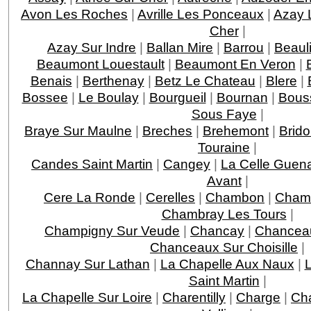
Avon Les Roches
|
Avrille Les Ponceaux
|
Azay 
Cher
|
Azay Sur Indre
|
Ballan Mire
|
Barrou
|
Beaul
Beaumont Louestault
|
Beaumont En Veron
|
Benais
|
Berthenay
|
Betz Le Chateau
|
Blere
|
Bossee
|
Le Boulay
|
Bourgueil
|
Bournan
|
Bous
Sous Faye
|
Braye Sur Maulne
|
Breches
|
Brehemont
|
Brido
Touraine
|
Candes Saint Martin
|
Cangey
|
La Celle Guen
Avant
|
Cere La Ronde
|
Cerelles
|
Chambon
|
Chamb
Chambray Les Tours
|
Champigny Sur Veude
|
Chancay
|
Chancea
Chanceaux Sur Choisille
|
Channay Sur Lathan
|
La Chapelle Aux Naux
|
L
Saint Martin
|
La Chapelle Sur Loire
|
Charentilly
|
Charge
|
Ch