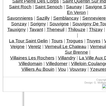
Saint Pierre Des Corps
|
Saint Quentin Sur Ind
Saint Roch
|
Saint Senoch
|
Saunay
|
Savigne S
En Veron
|
Savonnieres
|
Sazilly
|
Semblancay
|
Senneviere
Sonzay
|
Sorigny
|
Souvigne
|
Souvigny De To
Tauxigny
|
Tavant
|
Theneuil
|
Thilouze
|
Thizay
|
La Tour Saint Gelin
|
Tours
|
Trogues
|
Truyes
|
Veigne
|
Veretz
|
Verneuil Le Chateau
|
Verneui
Sur Brenne
|
Villaines Les Rochers
|
Villandry
|
La Ville Aux
Villedomain
|
Villedomer
|
Villeloin Coulang
Villiers Au Bouin
|
Vou
|
Vouvray
|
Yzeures
Copyrig
Design: G. Wolfga