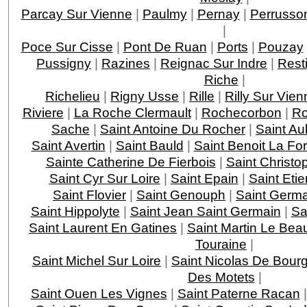
Parcay Sur Vienne
|
Paulmy
|
Pernay
|
Perrusso
|
Poce Sur Cisse
|
Pont De Ruan
|
Ports
|
Pouzay
Pussigny
|
Razines
|
Reignac Sur Indre
|
Rest
Riche
|
Richelieu
|
Rigny Usse
|
Rille
|
Rilly Sur Vien
Riviere
|
La Roche Clermault
|
Rochecorbon
|
Ro
Sache
|
Saint Antoine Du Rocher
|
Saint Au
Saint Avertin
|
Saint Bauld
|
Saint Benoit La For
Sainte Catherine De Fierbois
|
Saint Christo
Saint Cyr Sur Loire
|
Saint Epain
|
Saint Eti
Saint Flovier
|
Saint Genouph
|
Saint Germa
Saint Hippolyte
|
Saint Jean Saint Germain
|
Sa
Saint Laurent En Gatines
|
Saint Martin Le Bea
Touraine
|
Saint Michel Sur Loire
|
Saint Nicolas De Bourg
Des Motets
|
Saint Ouen Les Vignes
|
Saint Paterne Racan