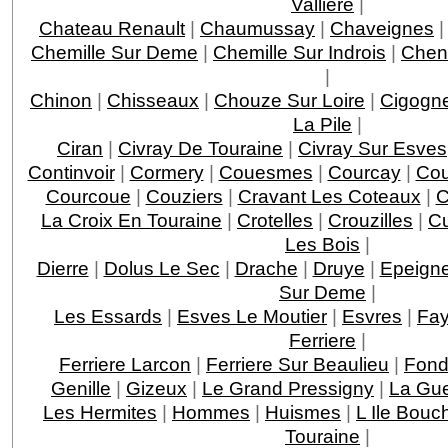
Valliere
|
Chateau Renault
|
Chaumussay
|
Chaveignes
Chemille Sur Deme
|
Chemille Sur Indrois
|
Chen
|
Chinon
|
Chisseaux
|
Chouze Sur Loire
|
Cigogn
La Pile
|
Ciran
|
Civray De Touraine
|
Civray Sur Esves
Continvoir
|
Cormery
|
Couesmes
|
Courcay
|
Cou
Courcoue
|
Couziers
|
Cravant Les Coteaux
|
C
La Croix En Touraine
|
Crotelles
|
Crouzilles
|
C
Les Bois
|
Dierre
|
Dolus Le Sec
|
Drache
|
Druye
|
Epeigne
Sur Deme
|
Les Essards
|
Esves Le Moutier
|
Esvres
|
Fay
Ferriere
|
Ferriere Larcon
|
Ferriere Sur Beaulieu
|
Fond
Genille
|
Gizeux
|
Le Grand Pressigny
|
La Gu
Les Hermites
|
Hommes
|
Huismes
|
L Ile Bouc
Touraine
|