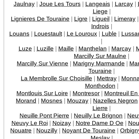
Jaulnay
|
Joue Les Tours
|
Langeais
|
Larcay
|
Liege
|
Lignieres De Touraine
|
Ligre
|
Ligueil
|
Limeray
Indrois
|
Louans
|
Louestault
|
Le Louroux
|
Luble
|
Lussau
|
Luze
|
Luzille
|
Maille
|
Manthelan
|
Marcay
|
M
Marcilly Sur Maulne
|
Marcilly Sur Vienne
|
Marigny Marmande
|
Mar
Touraine
|
La Membrolle Sur Choisille
|
Mettray
|
Monna
Monthodon
|
Montlouis Sur Loire
|
Montresor
|
Montreuil En
Morand
|
Mosnes
|
Mouzay
|
Nazelles Negron
Lierre
|
Neuille Pont Pierre
|
Neuilly Le Brignon
|
Neuv
Neuvy Le Roi
|
Noizay
|
Notre Dame D Oe
|
Nou
Nouatre
|
Nouzilly
|
Noyant De Touraine
|
Orbign
Meslay
|