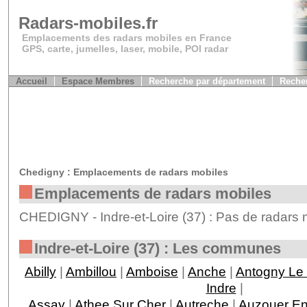
Radars-mobiles.fr
Emplacements des radars mobiles en France
GPS, carte, jumelles, laser, mobile, POI radar
Accueil
Espace Membres
Recherche par département
Recher
Chedigny : Emplacements de radars mobiles
Emplacements de radars mobiles
CHEDIGNY - Indre-et-Loire (37) : Pas de radars 
Indre-et-Loire (37) : Les communes
Abilly
|
Ambillou
|
Amboise
|
Anche
|
Antogny Le 
Indre
|
Assay
|
Athee Sur Cher
|
Autreche
|
Auzouer En