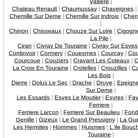
Valliere
|
Chateau Renault
|
Chaumussay
|
Chaveignes
Chemille Sur Deme
|
Chemille Sur Indrois
|
Chen
|
Chinon
|
Chisseaux
|
Chouze Sur Loire
|
Cigogn
La Pile
|
Ciran
|
Civray De Touraine
|
Civray Sur Esves
Continvoir
|
Cormery
|
Couesmes
|
Courcay
|
Cou
Courcoue
|
Couziers
|
Cravant Les Coteaux
|
C
La Croix En Touraine
|
Crotelles
|
Crouzilles
|
C
Les Bois
|
Dierre
|
Dolus Le Sec
|
Drache
|
Druye
|
Epeigne
Sur Deme
|
Les Essards
|
Esves Le Moutier
|
Esvres
|
Fay
Ferriere
|
Ferriere Larcon
|
Ferriere Sur Beaulieu
|
Fond
Genille
|
Gizeux
|
Le Grand Pressigny
|
La Gu
Les Hermites
|
Hommes
|
Huismes
|
L Ile Bouc
Touraine
|