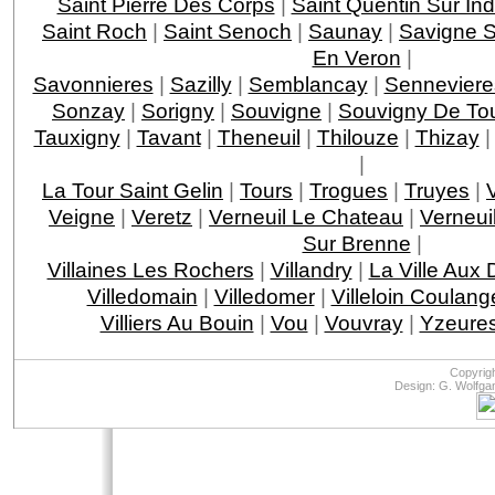
Saint Pierre Des Corps
|
Saint Quentin Sur Ind
Saint Roch
|
Saint Senoch
|
Saunay
|
Savigne S
En Veron
|
Savonnieres
|
Sazilly
|
Semblancay
|
Senneviere
Sonzay
|
Sorigny
|
Souvigne
|
Souvigny De To
Tauxigny
|
Tavant
|
Theneuil
|
Thilouze
|
Thizay
|
La Tour Saint Gelin
|
Tours
|
Trogues
|
Truyes
|
Veigne
|
Veretz
|
Verneuil Le Chateau
|
Verneui
Sur Brenne
|
Villaines Les Rochers
|
Villandry
|
La Ville Aux
Villedomain
|
Villedomer
|
Villeloin Coulang
Villiers Au Bouin
|
Vou
|
Vouvray
|
Yzeures
Copyrig
Design: G. Wolfga