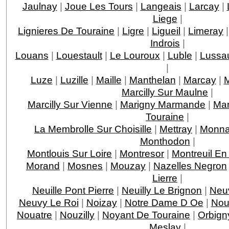
Jaulnay
|
Joue Les Tours
|
Langeais
|
Larcay
|
Liege
|
Lignieres De Touraine
|
Ligre
|
Ligueil
|
Limeray
Indrois
|
Louans
|
Louestault
|
Le Louroux
|
Luble
|
Lussau
|
Luze
|
Luzille
|
Maille
|
Manthelan
|
Marcay
|
M
Marcilly Sur Maulne
|
Marcilly Sur Vienne
|
Marigny Marmande
|
Mar
Touraine
|
La Membrolle Sur Choisille
|
Mettray
|
Monna
Monthodon
|
Montlouis Sur Loire
|
Montresor
|
Montreuil En
Morand
|
Mosnes
|
Mouzay
|
Nazelles Negron
Lierre
|
Neuille Pont Pierre
|
Neuilly Le Brignon
|
Neuv
Neuvy Le Roi
|
Noizay
|
Notre Dame D Oe
|
Nou
Nouatre
|
Nouzilly
|
Noyant De Touraine
|
Orbign
Meslay
|