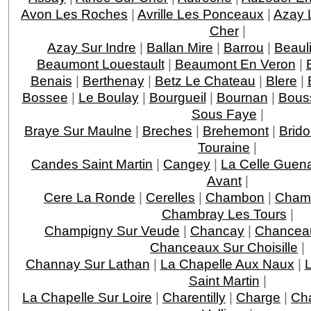
Avon Les Roches
|
Avrille Les Ponceaux
|
Azay 
Cher
|
Azay Sur Indre
|
Ballan Mire
|
Barrou
|
Beaul
Beaumont Louestault
|
Beaumont En Veron
|
Benais
|
Berthenay
|
Betz Le Chateau
|
Blere
|
Bossee
|
Le Boulay
|
Bourgueil
|
Bournan
|
Bous
Sous Faye
|
Braye Sur Maulne
|
Breches
|
Brehemont
|
Brido
Touraine
|
Candes Saint Martin
|
Cangey
|
La Celle Guen
Avant
|
Cere La Ronde
|
Cerelles
|
Chambon
|
Chamb
Chambray Les Tours
|
Champigny Sur Veude
|
Chancay
|
Chancea
Chanceaux Sur Choisille
|
Channay Sur Lathan
|
La Chapelle Aux Naux
|
L
Saint Martin
|
La Chapelle Sur Loire
|
Charentilly
|
Charge
|
Ch