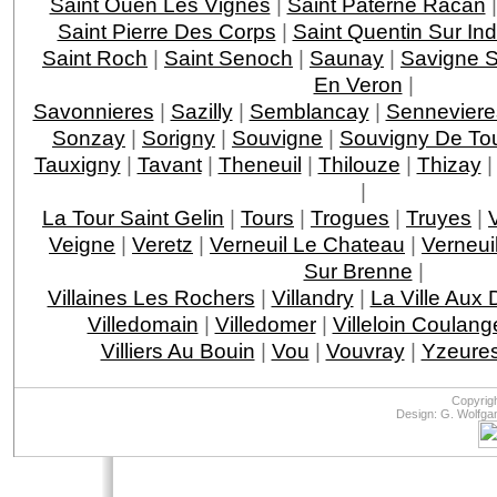
Saint Ouen Les Vignes
|
Saint Paterne Racan
Saint Pierre Des Corps
|
Saint Quentin Sur Ind
Saint Roch
|
Saint Senoch
|
Saunay
|
Savigne S
En Veron
|
Savonnieres
|
Sazilly
|
Semblancay
|
Senneviere
Sonzay
|
Sorigny
|
Souvigne
|
Souvigny De To
Tauxigny
|
Tavant
|
Theneuil
|
Thilouze
|
Thizay
|
La Tour Saint Gelin
|
Tours
|
Trogues
|
Truyes
|
Veigne
|
Veretz
|
Verneuil Le Chateau
|
Verneui
Sur Brenne
|
Villaines Les Rochers
|
Villandry
|
La Ville Aux
Villedomain
|
Villedomer
|
Villeloin Coulang
Villiers Au Bouin
|
Vou
|
Vouvray
|
Yzeures
Copyrig
Design: G. Wolfga