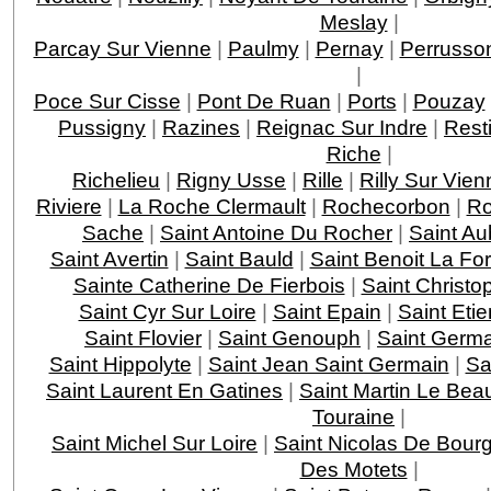
Meslay
|
Parcay Sur Vienne
|
Paulmy
|
Pernay
|
Perrusso
|
Poce Sur Cisse
|
Pont De Ruan
|
Ports
|
Pouzay
Pussigny
|
Razines
|
Reignac Sur Indre
|
Rest
Riche
|
Richelieu
|
Rigny Usse
|
Rille
|
Rilly Sur Vien
Riviere
|
La Roche Clermault
|
Rochecorbon
|
Ro
Sache
|
Saint Antoine Du Rocher
|
Saint Au
Saint Avertin
|
Saint Bauld
|
Saint Benoit La For
Sainte Catherine De Fierbois
|
Saint Christo
Saint Cyr Sur Loire
|
Saint Epain
|
Saint Eti
Saint Flovier
|
Saint Genouph
|
Saint Germa
Saint Hippolyte
|
Saint Jean Saint Germain
|
Sa
Saint Laurent En Gatines
|
Saint Martin Le Bea
Touraine
|
Saint Michel Sur Loire
|
Saint Nicolas De Bourg
Des Motets
|