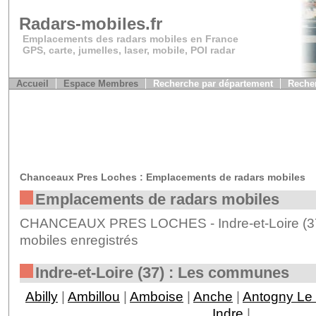
Radars-mobiles.fr
Emplacements des radars mobiles en France
GPS, carte, jumelles, laser, mobile, POI radar
Accueil
Espace Membres
Recherche par département
Recher
Chanceaux Pres Loches : Emplacements de radars mobiles
Emplacements de radars mobiles
CHANCEAUX PRES LOCHES - Indre-et-Loire (37)
mobiles enregistrés
Indre-et-Loire (37) : Les communes
Abilly
|
Ambillou
|
Amboise
|
Anche
|
Antogny Le 
Indre
|