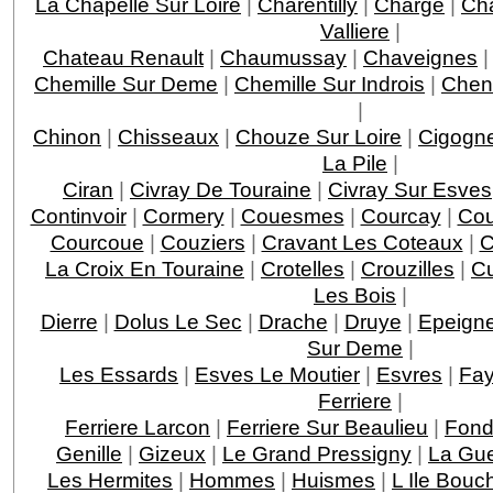
La Chapelle Sur Loire
|
Charentilly
|
Charge
|
Ch
Valliere
|
Chateau Renault
|
Chaumussay
|
Chaveignes
Chemille Sur Deme
|
Chemille Sur Indrois
|
Chen
|
Chinon
|
Chisseaux
|
Chouze Sur Loire
|
Cigogn
La Pile
|
Ciran
|
Civray De Touraine
|
Civray Sur Esves
Continvoir
|
Cormery
|
Couesmes
|
Courcay
|
Cou
Courcoue
|
Couziers
|
Cravant Les Coteaux
|
C
La Croix En Touraine
|
Crotelles
|
Crouzilles
|
C
Les Bois
|
Dierre
|
Dolus Le Sec
|
Drache
|
Druye
|
Epeigne
Sur Deme
|
Les Essards
|
Esves Le Moutier
|
Esvres
|
Fay
Ferriere
|
Ferriere Larcon
|
Ferriere Sur Beaulieu
|
Fond
Genille
|
Gizeux
|
Le Grand Pressigny
|
La Gu
Les Hermites
|
Hommes
|
Huismes
|
L Ile Bouc