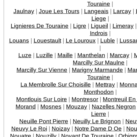
Touraine
|
Jaulnay
|
Joue Les Tours
|
Langeais
|
Larcay
|
Liege
|
Lignieres De Touraine
|
Ligre
|
Ligueil
|
Limeray
Indrois
|
Louans
|
Louestault
|
Le Louroux
|
Luble
|
Lussau
|
Luze
|
Luzille
|
Maille
|
Manthelan
|
Marcay
|
M
Marcilly Sur Maulne
|
Marcilly Sur Vienne
|
Marigny Marmande
|
Mar
Touraine
|
La Membrolle Sur Choisille
|
Mettray
|
Monna
Monthodon
|
Montlouis Sur Loire
|
Montresor
|
Montreuil En
Morand
|
Mosnes
|
Mouzay
|
Nazelles Negron
Lierre
|
Neuille Pont Pierre
|
Neuilly Le Brignon
|
Neuv
Neuvy Le Roi
|
Noizay
|
Notre Dame D Oe
|
Nou
Nouatre
|
Nouzilly
|
Noyant De Touraine
|
Orbign