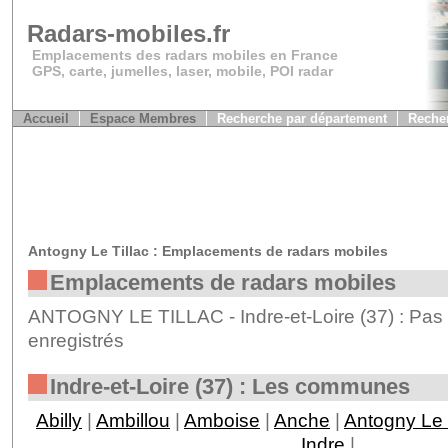
Radars-mobiles.fr
Emplacements des radars mobiles en France
GPS, carte, jumelles, laser, mobile, POI radar
Accueil
Espace Membres
Recherche par département
Recher
Antogny Le Tillac : Emplacements de radars mobiles
Emplacements de radars mobiles
ANTOGNY LE TILLAC - Indre-et-Loire (37) : Pas 
enregistrés
Indre-et-Loire (37) : Les communes
Abilly
|
Ambillou
|
Amboise
|
Anche
|
Antogny Le 
Indre
|