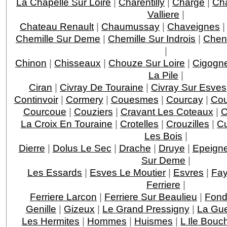
La Chapelle Sur Loire
|
Charentilly
|
Charge
|
Ch
Valliere
|
Chateau Renault
|
Chaumussay
|
Chaveignes
Chemille Sur Deme
|
Chemille Sur Indrois
|
Chen
|
Chinon
|
Chisseaux
|
Chouze Sur Loire
|
Cigogn
La Pile
|
Ciran
|
Civray De Touraine
|
Civray Sur Esves
Continvoir
|
Cormery
|
Couesmes
|
Courcay
|
Cou
Courcoue
|
Couziers
|
Cravant Les Coteaux
|
C
La Croix En Touraine
|
Crotelles
|
Crouzilles
|
C
Les Bois
|
Dierre
|
Dolus Le Sec
|
Drache
|
Druye
|
Epeigne
Sur Deme
|
Les Essards
|
Esves Le Moutier
|
Esvres
|
Fay
Ferriere
|
Ferriere Larcon
|
Ferriere Sur Beaulieu
|
Fond
Genille
|
Gizeux
|
Le Grand Pressigny
|
La Gu
Les Hermites
|
Hommes
|
Huismes
|
L Ile Bouc