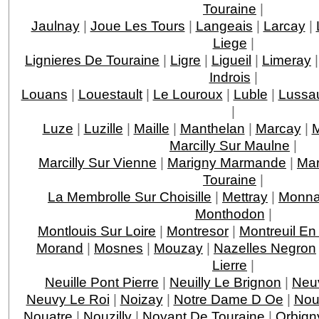
Touraine
|
Jaulnay
|
Joue Les Tours
|
Langeais
|
Larcay
|
Liege
|
Lignieres De Touraine
|
Ligre
|
Ligueil
|
Limeray
Indrois
|
Louans
|
Louestault
|
Le Louroux
|
Luble
|
Lussau
|
Luze
|
Luzille
|
Maille
|
Manthelan
|
Marcay
|
M
Marcilly Sur Maulne
|
Marcilly Sur Vienne
|
Marigny Marmande
|
Mar
Touraine
|
La Membrolle Sur Choisille
|
Mettray
|
Monna
Monthodon
|
Montlouis Sur Loire
|
Montresor
|
Montreuil En
Morand
|
Mosnes
|
Mouzay
|
Nazelles Negron
Lierre
|
Neuille Pont Pierre
|
Neuilly Le Brignon
|
Neuv
Neuvy Le Roi
|
Noizay
|
Notre Dame D Oe
|
Nou
Nouatre
|
Nouzilly
|
Noyant De Touraine
|
Orbign