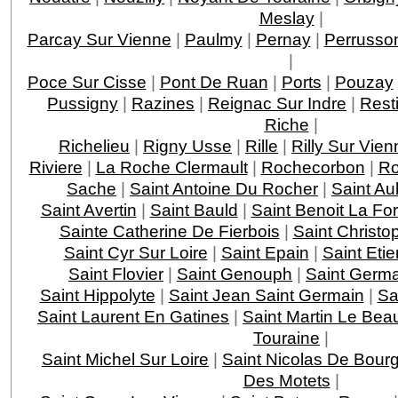
Meslay
|
Parcay Sur Vienne
|
Paulmy
|
Pernay
|
Perrusso
|
Poce Sur Cisse
|
Pont De Ruan
|
Ports
|
Pouzay
Pussigny
|
Razines
|
Reignac Sur Indre
|
Rest
Riche
|
Richelieu
|
Rigny Usse
|
Rille
|
Rilly Sur Vien
Riviere
|
La Roche Clermault
|
Rochecorbon
|
Ro
Sache
|
Saint Antoine Du Rocher
|
Saint Au
Saint Avertin
|
Saint Bauld
|
Saint Benoit La For
Sainte Catherine De Fierbois
|
Saint Christo
Saint Cyr Sur Loire
|
Saint Epain
|
Saint Eti
Saint Flovier
|
Saint Genouph
|
Saint Germa
Saint Hippolyte
|
Saint Jean Saint Germain
|
Sa
Saint Laurent En Gatines
|
Saint Martin Le Bea
Touraine
|
Saint Michel Sur Loire
|
Saint Nicolas De Bourg
Des Motets
|