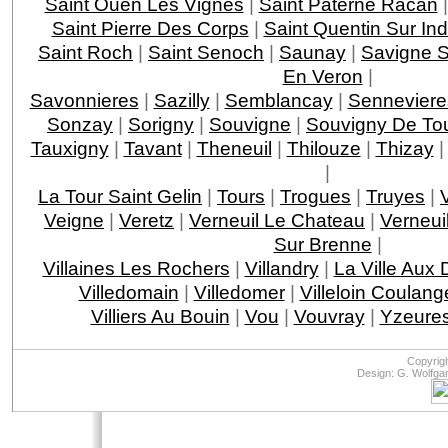
Saint Ouen Les Vignes
|
Saint Paterne Racan
Saint Pierre Des Corps
|
Saint Quentin Sur Ind
Saint Roch
|
Saint Senoch
|
Saunay
|
Savigne S
En Veron
|
Savonnieres
|
Sazilly
|
Semblancay
|
Senneviere
Sonzay
|
Sorigny
|
Souvigne
|
Souvigny De To
Tauxigny
|
Tavant
|
Theneuil
|
Thilouze
|
Thizay
|
La Tour Saint Gelin
|
Tours
|
Trogues
|
Truyes
|
Veigne
|
Veretz
|
Verneuil Le Chateau
|
Verneui
Sur Brenne
|
Villaines Les Rochers
|
Villandry
|
La Ville Aux
Villedomain
|
Villedomer
|
Villeloin Coulang
Villiers Au Bouin
|
Vou
|
Vouvray
|
Yzeures
Copyrig
Design: G. Wolfga