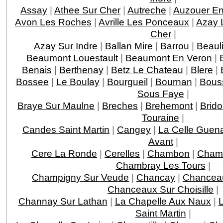
Assay
|
Athee Sur Cher
|
Autreche
|
Auzouer En
Avon Les Roches
|
Avrille Les Ponceaux
|
Azay 
Cher
|
Azay Sur Indre
|
Ballan Mire
|
Barrou
|
Beaul
Beaumont Louestault
|
Beaumont En Veron
|
Benais
|
Berthenay
|
Betz Le Chateau
|
Blere
|
Bossee
|
Le Boulay
|
Bourgueil
|
Bournan
|
Bous
Sous Faye
|
Braye Sur Maulne
|
Breches
|
Brehemont
|
Brido
Touraine
|
Candes Saint Martin
|
Cangey
|
La Celle Guen
Avant
|
Cere La Ronde
|
Cerelles
|
Chambon
|
Chamb
Chambray Les Tours
|
Champigny Sur Veude
|
Chancay
|
Chancea
Chanceaux Sur Choisille
|
Channay Sur Lathan
|
La Chapelle Aux Naux
|
L
Saint Martin
|