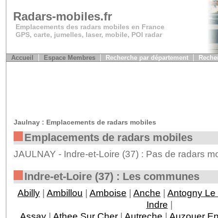
Radars-mobiles.fr
Emplacements des radars mobiles en France
GPS, carte, jumelles, laser, mobile, POI radar
Accueil
Espace Membres
Recherche par département
Recher
Jaulnay : Emplacements de radars mobiles
Emplacements de radars mobiles
JAULNAY - Indre-et-Loire (37) : Pas de radars mo
Indre-et-Loire (37) : Les communes
Abilly
|
Ambillou
|
Amboise
|
Anche
|
Antogny Le 
Indre
|
Assay
|
Athee Sur Cher
|
Autreche
|
Auzouer En