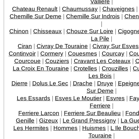
Valliere
|
Chateau Renault
|
Chaumussay
|
Chaveignes
Chemille Sur Deme
|
Chemille Sur Indrois
|
Chen
|
Chinon
|
Chisseaux
|
Chouze Sur Loire
|
Cigogn
La Pile
|
Ciran
|
Civray De Touraine
|
Civray Sur Esves
Continvoir
|
Cormery
|
Couesmes
|
Courcay
|
Cou
Courcoue
|
Couziers
|
Cravant Les Coteaux
|
C
La Croix En Touraine
|
Crotelles
|
Crouzilles
|
C
Les Bois
|
Dierre
|
Dolus Le Sec
|
Drache
|
Druye
|
Epeigne
Sur Deme
|
Les Essards
|
Esves Le Moutier
|
Esvres
|
Fay
Ferriere
|
Ferriere Larcon
|
Ferriere Sur Beaulieu
|
Fond
Genille
|
Gizeux
|
Le Grand Pressigny
|
La Gu
Les Hermites
|
Hommes
|
Huismes
|
L Ile Bouc
Touraine
|