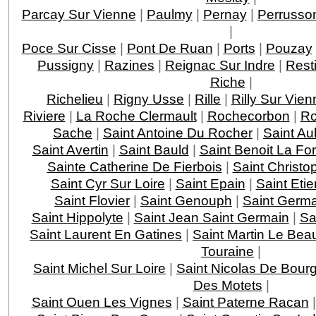
Parcay Sur Vienne
|
Paulmy
|
Pernay
|
Perrusso
|
Poce Sur Cisse
|
Pont De Ruan
|
Ports
|
Pouzay
Pussigny
|
Razines
|
Reignac Sur Indre
|
Rest
Riche
|
Richelieu
|
Rigny Usse
|
Rille
|
Rilly Sur Vien
Riviere
|
La Roche Clermault
|
Rochecorbon
|
Ro
Sache
|
Saint Antoine Du Rocher
|
Saint Au
Saint Avertin
|
Saint Bauld
|
Saint Benoit La For
Sainte Catherine De Fierbois
|
Saint Christo
Saint Cyr Sur Loire
|
Saint Epain
|
Saint Eti
Saint Flovier
|
Saint Genouph
|
Saint Germa
Saint Hippolyte
|
Saint Jean Saint Germain
|
Sa
Saint Laurent En Gatines
|
Saint Martin Le Bea
Touraine
|
Saint Michel Sur Loire
|
Saint Nicolas De Bourg
Des Motets
|
Saint Ouen Les Vignes
|
Saint Paterne Racan