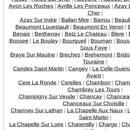
Avon Les Roches
|
Avrille Les Ponceaux
|
Azay 
Cher
|
Azay Sur Indre
|
Ballan Mire
|
Barrou
|
Beaul
Beaumont Louestault
|
Beaumont En Veron
|
Benais
|
Berthenay
|
Betz Le Chateau
|
Blere
|
Bossee
|
Le Boulay
|
Bourgueil
|
Bournan
|
Bous
Sous Faye
|
Braye Sur Maulne
|
Breches
|
Brehemont
|
Brido
Touraine
|
Candes Saint Martin
|
Cangey
|
La Celle Guen
Avant
|
Cere La Ronde
|
Cerelles
|
Chambon
|
Chamb
Chambray Les Tours
|
Champigny Sur Veude
|
Chancay
|
Chancea
Chanceaux Sur Choisille
|
Channay Sur Lathan
|
La Chapelle Aux Naux
|
L
Saint Martin
|
La Chapelle Sur Loire
|
Charentilly
|
Charge
|
Ch