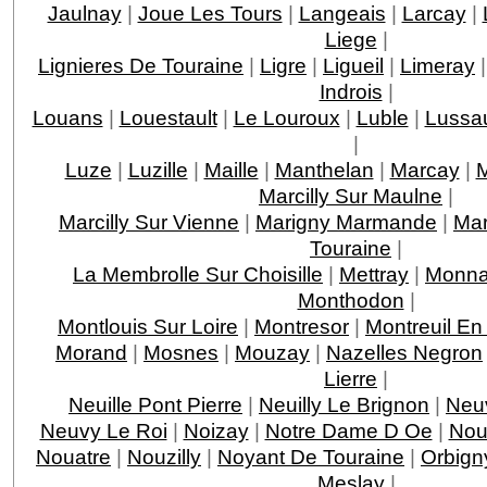
Jaulnay
|
Joue Les Tours
|
Langeais
|
Larcay
|
Liege
|
Lignieres De Touraine
|
Ligre
|
Ligueil
|
Limeray
Indrois
|
Louans
|
Louestault
|
Le Louroux
|
Luble
|
Lussau
|
Luze
|
Luzille
|
Maille
|
Manthelan
|
Marcay
|
M
Marcilly Sur Maulne
|
Marcilly Sur Vienne
|
Marigny Marmande
|
Mar
Touraine
|
La Membrolle Sur Choisille
|
Mettray
|
Monna
Monthodon
|
Montlouis Sur Loire
|
Montresor
|
Montreuil En
Morand
|
Mosnes
|
Mouzay
|
Nazelles Negron
Lierre
|
Neuille Pont Pierre
|
Neuilly Le Brignon
|
Neuv
Neuvy Le Roi
|
Noizay
|
Notre Dame D Oe
|
Nou
Nouatre
|
Nouzilly
|
Noyant De Touraine
|
Orbign
Meslay
|