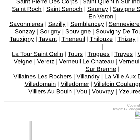
Saint Pierre Des Corps
|
Saint Quentin Sur Ind
Saint Roch
|
Saint Senoch
|
Saunay
|
Savigne S
En Veron
|
Savonnieres
|
Sazilly
|
Semblancay
|
Senneviere
Sonzay
|
Sorigny
|
Souvigne
|
Souvigny De To
Tauxigny
|
Tavant
|
Theneuil
|
Thilouze
|
Thizay
|
La Tour Saint Gelin
|
Tours
|
Trogues
|
Truyes
|
Veigne
|
Veretz
|
Verneuil Le Chateau
|
Verneui
Sur Brenne
|
Villaines Les Rochers
|
Villandry
|
La Ville Aux
Villedomain
|
Villedomer
|
Villeloin Coulang
Villiers Au Bouin
|
Vou
|
Vouvray
|
Yzeures
Copyrig
Design: G. Wolfga