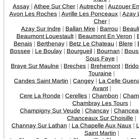
Assay
|
Athee Sur Cher
|
Autreche
|
Auzouer En
Avon Les Roches
|
Avrille Les Ponceaux
|
Azay 
Cher
|
Azay Sur Indre
|
Ballan Mire
|
Barrou
|
Beaul
Beaumont Louestault
|
Beaumont En Veron
|
Benais
|
Berthenay
|
Betz Le Chateau
|
Blere
|
Bossee
|
Le Boulay
|
Bourgueil
|
Bournan
|
Bous
Sous Faye
|
Braye Sur Maulne
|
Breches
|
Brehemont
|
Brido
Touraine
|
Candes Saint Martin
|
Cangey
|
La Celle Guen
Avant
|
Cere La Ronde
|
Cerelles
|
Chambon
|
Chamb
Chambray Les Tours
|
Champigny Sur Veude
|
Chancay
|
Chancea
Chanceaux Sur Choisille
|
Channay Sur Lathan
|
La Chapelle Aux Naux
|
L
Saint Martin
|