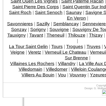
Saint Ouen Les Vignes
|
Saint Paterne Racan
Saint Pierre Des Corps
|
Saint Quentin Sur Ind
Saint Roch
|
Saint Senoch
|
Saunay
|
Savigne S
En Veron
|
Savonnieres
|
Sazilly
|
Semblancay
|
Senneviere
Sonzay
|
Sorigny
|
Souvigne
|
Souvigny De To
Tauxigny
|
Tavant
|
Theneuil
|
Thilouze
|
Thizay
|
La Tour Saint Gelin
|
Tours
|
Trogues
|
Truyes
|
Veigne
|
Veretz
|
Verneuil Le Chateau
|
Verneui
Sur Brenne
|
Villaines Les Rochers
|
Villandry
|
La Ville Aux
Villedomain
|
Villedomer
|
Villeloin Coulang
Villiers Au Bouin
|
Vou
|
Vouvray
|
Yzeures
Copyrig
Design: G. Wolfga