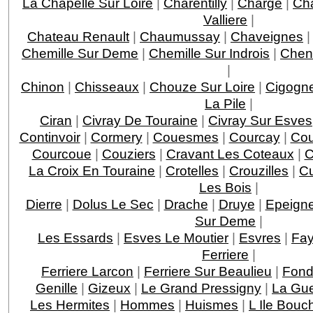
La Chapelle Sur Loire
|
Charentilly
|
Charge
|
Ch
Valliere
|
Chateau Renault
|
Chaumussay
|
Chaveignes
Chemille Sur Deme
|
Chemille Sur Indrois
|
Chen
|
Chinon
|
Chisseaux
|
Chouze Sur Loire
|
Cigogn
La Pile
|
Ciran
|
Civray De Touraine
|
Civray Sur Esves
Continvoir
|
Cormery
|
Couesmes
|
Courcay
|
Cou
Courcoue
|
Couziers
|
Cravant Les Coteaux
|
C
La Croix En Touraine
|
Crotelles
|
Crouzilles
|
C
Les Bois
|
Dierre
|
Dolus Le Sec
|
Drache
|
Druye
|
Epeigne
Sur Deme
|
Les Essards
|
Esves Le Moutier
|
Esvres
|
Fay
Ferriere
|
Ferriere Larcon
|
Ferriere Sur Beaulieu
|
Fond
Genille
|
Gizeux
|
Le Grand Pressigny
|
La Gu
Les Hermites
|
Hommes
|
Huismes
|
L Ile Bouc