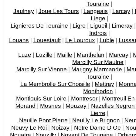
Touraine
|
Jaulnay
|
Joue Les Tours
|
Langeais
|
Larcay
|
Liege
|
Lignieres De Touraine
|
Ligre
|
Ligueil
|
Limeray
Indrois
|
Louans
|
Louestault
|
Le Louroux
|
Luble
|
Lussau
|
Luze
|
Luzille
|
Maille
|
Manthelan
|
Marcay
|
M
Marcilly Sur Maulne
|
Marcilly Sur Vienne
|
Marigny Marmande
|
Mar
Touraine
|
La Membrolle Sur Choisille
|
Mettray
|
Monna
Monthodon
|
Montlouis Sur Loire
|
Montresor
|
Montreuil En
Morand
|
Mosnes
|
Mouzay
|
Nazelles Negron
Lierre
|
Neuille Pont Pierre
|
Neuilly Le Brignon
|
Neuv
Neuvy Le Roi
|
Noizay
|
Notre Dame D Oe
|
Nou
Nouatre
|
Nouzilly
|
Noyant De Touraine
|
Orbign