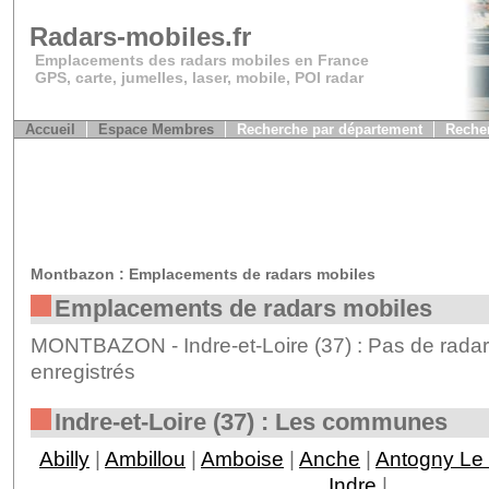
Radars-mobiles.fr
Emplacements des radars mobiles en France
GPS, carte, jumelles, laser, mobile, POI radar
Accueil
Espace Membres
Recherche par département
Recher
Montbazon : Emplacements de radars mobiles
Emplacements de radars mobiles
MONTBAZON - Indre-et-Loire (37) : Pas de radar
enregistrés
Indre-et-Loire (37) : Les communes
Abilly
|
Ambillou
|
Amboise
|
Anche
|
Antogny Le 
Indre
|