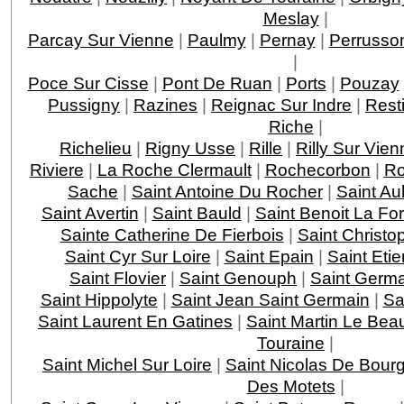
Meslay
|
Parcay Sur Vienne
|
Paulmy
|
Pernay
|
Perrusso
|
Poce Sur Cisse
|
Pont De Ruan
|
Ports
|
Pouzay
Pussigny
|
Razines
|
Reignac Sur Indre
|
Rest
Riche
|
Richelieu
|
Rigny Usse
|
Rille
|
Rilly Sur Vien
Riviere
|
La Roche Clermault
|
Rochecorbon
|
Ro
Sache
|
Saint Antoine Du Rocher
|
Saint Au
Saint Avertin
|
Saint Bauld
|
Saint Benoit La For
Sainte Catherine De Fierbois
|
Saint Christo
Saint Cyr Sur Loire
|
Saint Epain
|
Saint Eti
Saint Flovier
|
Saint Genouph
|
Saint Germa
Saint Hippolyte
|
Saint Jean Saint Germain
|
Sa
Saint Laurent En Gatines
|
Saint Martin Le Bea
Touraine
|
Saint Michel Sur Loire
|
Saint Nicolas De Bourg
Des Motets
|