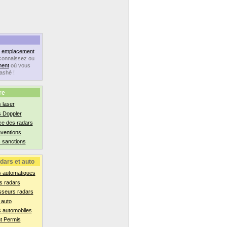
n
emplacement
connaissez ou
ent
où vous
lashé !
re
 laser
s Doppler
ce des radars
aventions
 sanctions
dars et auto
s automatiques
s radars
sseurs radars
 auto
 automobiles
t Permis