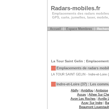
Radars-mobiles.fr
Emplacements des radars mobiles
GPS, carte, jumelles, laser, mobile
Accueil
Espace Membres
Recherc
La Tour Saint Gelin : Emplacement
Emplacements de radars mobi
LA TOUR SAINT GELIN - Indre-et-Loire (3
Indre-et-Loire (37) : Les comm
Abilly
|
Ambillou
|
Amboise
Assay
|
Athee Sur Che
Avon Les Roches
|
Avrille
Azay Sur Indre
|
Ba
Beaumont Louestault