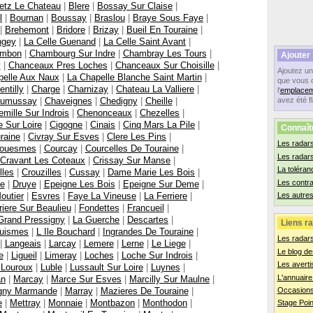
etz Le Chateau
|
Blere
|
Bossay Sur Claise
|
l
|
Bournan
|
Boussay
|
Braslou
|
Braye Sous Faye
|
|
Brehemont
|
Bridore
|
Brizay
|
Bueil En Touraine
|
ngey
|
La Celle Guenand
|
La Celle Saint Avant
|
mbon
|
Chambourg Sur Indre
|
Chambray Les Tours
|
Ajouter
y
|
Chanceaux Pres Loches
|
Chanceaux Sur Choisille
|
Ajoutez u
pelle Aux Naux
|
La Chapelle Blanche Saint Martin
|
que vous 
entilly
|
Charge
|
Charnizay
|
Chateau La Valliere
|
l'
emplacem
umussay
|
Chaveignes
|
Chedigny
|
Cheille
|
avez été f
mille Sur Indrois
|
Chenonceaux
|
Chezelles
|
 Sur Loire
|
Cigogne
|
Cinais
|
Cinq Mars La Pile
|
Connaît
raine
|
Civray Sur Esves
|
Clere Les Pins
|
Les radars
ouesmes
|
Courcay
|
Courcelles De Touraine
|
Les radar
Cravant Les Coteaux
|
Crissay Sur Manse
|
La toléran
lles
|
Crouzilles
|
Cussay
|
Dame Marie Les Bois
|
Les contr
e
|
Druye
|
Epeigne Les Bois
|
Epeigne Sur Deme
|
outier
|
Esvres
|
Faye La Vineuse
|
La Ferriere
|
Les autres
riere Sur Beaulieu
|
Fondettes
|
Francueil
|
Grand Pressigny
|
La Guerche
|
Descartes
|
Liens ra
uismes
|
L Ile Bouchard
|
Ingrandes De Touraine
|
Les radar
|
Langeais
|
Larcay
|
Lemere
|
Lerne
|
Le Liege
|
Le blog de
e
|
Ligueil
|
Limeray
|
Loches
|
Loche Sur Indrois
|
Les averti
 Louroux
|
Luble
|
Lussault Sur Loire
|
Luynes
|
L'annuaire
an
|
Marcay
|
Marce Sur Esves
|
Marcilly Sur Maulne
|
gny Marmande
|
Marray
|
Mazieres De Touraine
|
Occasions
e
|
Mettray
|
Monnaie
|
Montbazon
|
Monthodon
|
Stage Poin