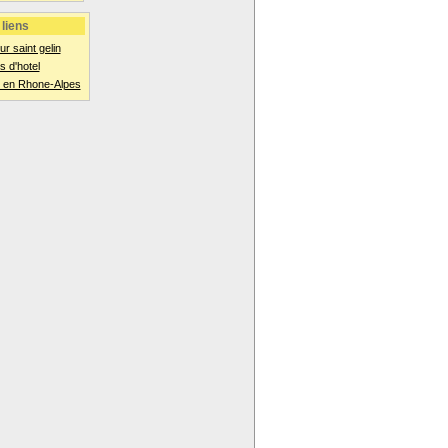
liens
ur saint gelin
 d'hotel
 en Rhone-Alpes