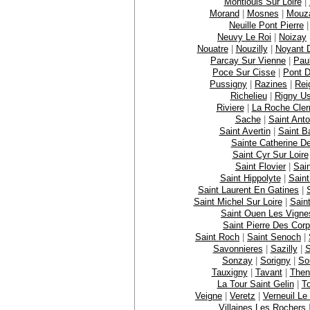
Montlouis Sur Loire
|
Morand
|
Mosnes
|
Mouz
Neuille Pont Pierre
Neuvy Le Roi
|
Noizay
Nouatre
|
Nouzilly
|
Noyant 
Parcay Sur Vienne
|
Pau
Poce Sur Cisse
|
Pont 
Pussigny
|
Razines
|
Rei
Richelieu
|
Rigny U
Riviere
|
La Roche Cler
Sache
|
Saint Ant
Saint Avertin
|
Saint B
Sainte Catherine De
Saint Cyr Sur Loire
Saint Flovier
|
Sai
Saint Hippolyte
|
Saint
Saint Laurent En Gatines
|
Saint Michel Sur Loire
|
Sain
Saint Ouen Les Vigne
Saint Pierre Des Cor
Saint Roch
|
Saint Senoch
|
Savonnieres
|
Sazilly
|
S
Sonzay
|
Sorigny
|
So
Tauxigny
|
Tavant
|
Then
La Tour Saint Gelin
|
T
Veigne
|
Veretz
|
Verneuil Le
Villaines Les Rochers