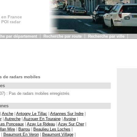
 en France
, POI radar
he par département
Recherche par route
Recherche par ville
s de radars mobiles
les
7) : Pas de radars mobiles enregistrés
unes
|
Anche
|
Antogny Le Tillac
|
Artannes Sur Indre
|
r
|
Autreche
|
Auzouer En Touraine
|
Avoine
|
 Les Ponceaux
|
Azay Le Rideau
|
Azay Sur Cher
|
llan Mire
|
Barrou
|
Beaulieu Les Loches
|
|
Beaumont En Veron
|
Beaumont Village
|