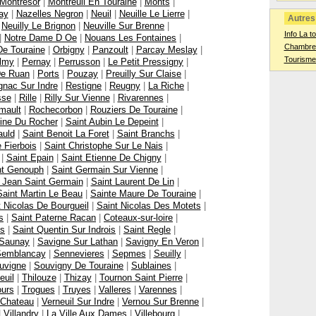
Montresor
|
Montreuil En Touraine
|
Monts
|
ay
|
Nazelles Negron
|
Neuil
|
Neuille Le Lierre
|
Autres 
|
Neuilly Le Brignon
|
Neuville Sur Brenne
|
Info La to
|
Notre Dame D Oe
|
Nouans Les Fontaines
|
Chambres
De Touraine
|
Orbigny
|
Panzoult
|
Parcay Meslay
|
Tourisme
lmy
|
Pernay
|
Perrusson
|
Le Petit Pressigny
|
De Ruan
|
Ports
|
Pouzay
|
Preuilly Sur Claise
|
gnac Sur Indre
|
Restigne
|
Reugny
|
La Riche
|
sse
|
Rille
|
Rilly Sur Vienne
|
Rivarennes
|
mault
|
Rochecorbon
|
Rouziers De Touraine
|
oine Du Rocher
|
Saint Aubin Le Depeint
|
auld
|
Saint Benoit La Foret
|
Saint Branchs
|
 Fierbois
|
Saint Christophe Sur Le Nais
|
|
Saint Epain
|
Saint Etienne De Chigny
|
nt Genouph
|
Saint Germain Sur Vienne
|
 Jean Saint Germain
|
Saint Laurent De Lin
|
Saint Martin Le Beau
|
Sainte Maure De Touraine
|
t Nicolas De Bourgueil
|
Saint Nicolas Des Motets
|
s
|
Saint Paterne Racan
|
Coteaux-sur-loire
|
ps
|
Saint Quentin Sur Indrois
|
Saint Regle
|
Saunay
|
Savigne Sur Lathan
|
Savigny En Veron
|
emblancay
|
Sennevieres
|
Sepmes
|
Seuilly
|
uvigne
|
Souvigny De Touraine
|
Sublaines
|
euil
|
Thilouze
|
Thizay
|
Tournon Saint Pierre
|
ours
|
Trogues
|
Truyes
|
Valleres
|
Varennes
|
 Chateau
|
Verneuil Sur Indre
|
Vernou Sur Brenne
|
|
Villandry
|
La Ville Aux Dames
|
Villebourg
|