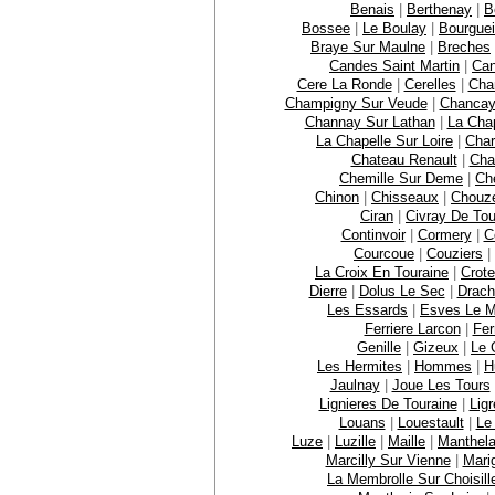
Benais
|
Berthenay
|
B
Bossee
|
Le Boulay
|
Bourguei
Braye Sur Maulne
|
Breches
Candes Saint Martin
|
Ca
Cere La Ronde
|
Cerelles
|
Cha
Champigny Sur Veude
|
Chanca
Channay Sur Lathan
|
La Cha
La Chapelle Sur Loire
|
Char
Chateau Renault
|
Cha
Chemille Sur Deme
|
Che
Chinon
|
Chisseaux
|
Chouze
Ciran
|
Civray De Tou
Continvoir
|
Cormery
|
C
Courcoue
|
Couziers
|
La Croix En Touraine
|
Crote
Dierre
|
Dolus Le Sec
|
Drach
Les Essards
|
Esves Le M
Ferriere Larcon
|
Fer
Genille
|
Gizeux
|
Le 
Les Hermites
|
Hommes
|
H
Jaulnay
|
Joue Les Tours
Lignieres De Touraine
|
Ligr
Louans
|
Louestault
|
Le
Luze
|
Luzille
|
Maille
|
Manthel
Marcilly Sur Vienne
|
Mari
La Membrolle Sur Choisill