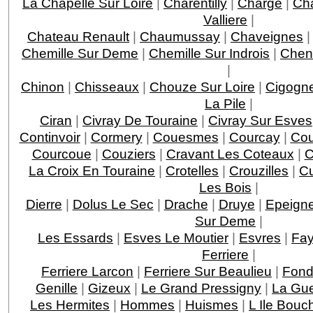
La Chapelle Sur Loire
|
Charentilly
|
Charge
|
Ch
Valliere
|
Chateau Renault
|
Chaumussay
|
Chaveignes
Chemille Sur Deme
|
Chemille Sur Indrois
|
Chen
|
Chinon
|
Chisseaux
|
Chouze Sur Loire
|
Cigogn
La Pile
|
Ciran
|
Civray De Touraine
|
Civray Sur Esves
Continvoir
|
Cormery
|
Couesmes
|
Courcay
|
Cou
Courcoue
|
Couziers
|
Cravant Les Coteaux
|
C
La Croix En Touraine
|
Crotelles
|
Crouzilles
|
C
Les Bois
|
Dierre
|
Dolus Le Sec
|
Drache
|
Druye
|
Epeigne
Sur Deme
|
Les Essards
|
Esves Le Moutier
|
Esvres
|
Fay
Ferriere
|
Ferriere Larcon
|
Ferriere Sur Beaulieu
|
Fond
Genille
|
Gizeux
|
Le Grand Pressigny
|
La Gu
Les Hermites
|
Hommes
|
Huismes
|
L Ile Bouc