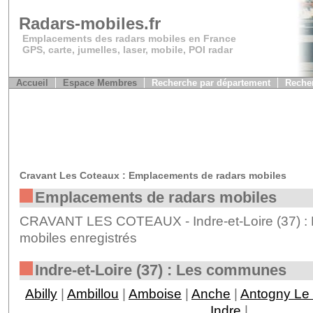
Radars-mobiles.fr
Emplacements des radars mobiles en France
GPS, carte, jumelles, laser, mobile, POI radar
Accueil
Espace Membres
Recherche par département
Recher
Cravant Les Coteaux : Emplacements de radars mobiles
Emplacements de radars mobiles
CRAVANT LES COTEAUX - Indre-et-Loire (37) : 
mobiles enregistrés
Indre-et-Loire (37) : Les communes
Abilly
|
Ambillou
|
Amboise
|
Anche
|
Antogny Le 
Indre
|