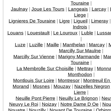
Touraine
|
Jaulnay
|
Joue Les Tours
|
Langeais
|
Larcay
|
Liege
|
Lignieres De Touraine
|
Ligre
|
Ligueil
|
Limeray
Indrois
|
Louans
|
Louestault
|
Le Louroux
|
Luble
|
Lussau
|
Luze
|
Luzille
|
Maille
|
Manthelan
|
Marcay
|
M
Marcilly Sur Maulne
|
Marcilly Sur Vienne
|
Marigny Marmande
|
Mar
Touraine
|
La Membrolle Sur Choisille
|
Mettray
|
Monna
Monthodon
|
Montlouis Sur Loire
|
Montresor
|
Montreuil En
Morand
|
Mosnes
|
Mouzay
|
Nazelles Negron
Lierre
|
Neuille Pont Pierre
|
Neuilly Le Brignon
|
Neuv
Neuvy Le Roi
|
Noizay
|
Notre Dame D Oe
|
Nou
Nouatre
|
Nouzilly
|
Noyant De Touraine
|
Orbign