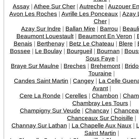
Assay
|
Athee Sur Cher
|
Autreche
|
Auzouer En
Avon Les Roches
|
Avrille Les Ponceaux
|
Azay 
Cher
|
Azay Sur Indre
|
Ballan Mire
|
Barrou
|
Beaul
Beaumont Louestault
|
Beaumont En Veron
|
Benais
|
Berthenay
|
Betz Le Chateau
|
Blere
|
Bossee
|
Le Boulay
|
Bourgueil
|
Bournan
|
Bous
Sous Faye
|
Braye Sur Maulne
|
Breches
|
Brehemont
|
Brido
Touraine
|
Candes Saint Martin
|
Cangey
|
La Celle Guen
Avant
|
Cere La Ronde
|
Cerelles
|
Chambon
|
Chamb
Chambray Les Tours
|
Champigny Sur Veude
|
Chancay
|
Chancea
Chanceaux Sur Choisille
|
Channay Sur Lathan
|
La Chapelle Aux Naux
|
L
Saint Martin
|