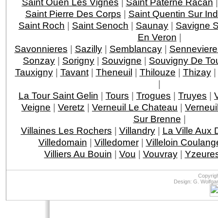
Saint Ouen Les Vignes
|
Saint Paterne Racan
Saint Pierre Des Corps
|
Saint Quentin Sur Ind
Saint Roch
|
Saint Senoch
|
Saunay
|
Savigne S
En Veron
|
Savonnieres
|
Sazilly
|
Semblancay
|
Senneviere
Sonzay
|
Sorigny
|
Souvigne
|
Souvigny De To
Tauxigny
|
Tavant
|
Theneuil
|
Thilouze
|
Thizay
|
La Tour Saint Gelin
|
Tours
|
Trogues
|
Truyes
|
Veigne
|
Veretz
|
Verneuil Le Chateau
|
Verneui
Sur Brenne
|
Villaines Les Rochers
|
Villandry
|
La Ville Aux
Villedomain
|
Villedomer
|
Villeloin Coulang
Villiers Au Bouin
|
Vou
|
Vouvray
|
Yzeures
Copyrig
Design: G. Wolfga