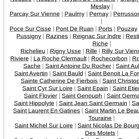
Meslay
|
Parcay Sur Vienne
|
Paulmy
|
Pernay
|
Perrusso
|
Poce Sur Cisse
|
Pont De Ruan
|
Ports
|
Pouzay
Pussigny
|
Razines
|
Reignac Sur Indre
|
Rest
Riche
|
Richelieu
|
Rigny Usse
|
Rille
|
Rilly Sur Vien
Riviere
|
La Roche Clermault
|
Rochecorbon
|
Ro
Sache
|
Saint Antoine Du Rocher
|
Saint Au
Saint Avertin
|
Saint Bauld
|
Saint Benoit La For
Sainte Catherine De Fierbois
|
Saint Christo
Saint Cyr Sur Loire
|
Saint Epain
|
Saint Eti
Saint Flovier
|
Saint Genouph
|
Saint Germa
Saint Hippolyte
|
Saint Jean Saint Germain
|
Sa
Saint Laurent En Gatines
|
Saint Martin Le Bea
Touraine
|
Saint Michel Sur Loire
|
Saint Nicolas De Bourg
Des Motets
|