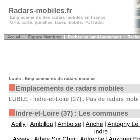
Radars-mobiles.fr
Emplacements des radars mobiles en France
GPS, carte, jumelles, laser, mobile, POI radar
Accueil
Espace Membres
Recherche par département
Recher
Luble : Emplacements de radars mobiles
Emplacements de radars mobiles
LUBLE - Indre-et-Loire (37) : Pas de radars mobi
Indre-et-Loire (37) : Les communes
Abilly
|
Ambillou
|
Amboise
|
Anche
|
Antogny Le 
Indre
|
Assay
|
Athee Sur Cher
|
Autreche
|
Auzouer En