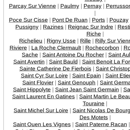
Parcay Sur Vienne
|
Paulmy
|
Pernay
|
Perrusso
|
Poce Sur Cisse
|
Pont De Ruan
|
Ports
|
Pouzay
Pussigny
|
Razines
|
Reignac Sur Indre
|
Rest
Riche
|
Richelieu
|
Rigny Usse
|
Rille
|
Rilly Sur Vien
Riviere
|
La Roche Clermault
|
Rochecorbon
|
Ro
Sache
|
Saint Antoine Du Rocher
|
Saint Au
Saint Avertin
|
Saint Bauld
|
Saint Benoit La For
Sainte Catherine De Fierbois
|
Saint Christo
Saint Cyr Sur Loire
|
Saint Epain
|
Saint Eti
Saint Flovier
|
Saint Genouph
|
Saint Germa
Saint Hippolyte
|
Saint Jean Saint Germain
|
Sa
Saint Laurent En Gatines
|
Saint Martin Le Bea
Touraine
|
Saint Michel Sur Loire
|
Saint Nicolas De Bourg
Des Motets
|
Saint Ouen Les Vignes
|
Saint Paterne Racan