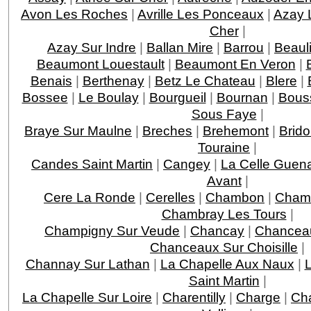
Avon Les Roches
|
Avrille Les Ponceaux
|
Azay 
Cher
|
Azay Sur Indre
|
Ballan Mire
|
Barrou
|
Beaul
Beaumont Louestault
|
Beaumont En Veron
|
Benais
|
Berthenay
|
Betz Le Chateau
|
Blere
|
Bossee
|
Le Boulay
|
Bourgueil
|
Bournan
|
Bous
Sous Faye
|
Braye Sur Maulne
|
Breches
|
Brehemont
|
Brido
Touraine
|
Candes Saint Martin
|
Cangey
|
La Celle Guen
Avant
|
Cere La Ronde
|
Cerelles
|
Chambon
|
Chamb
Chambray Les Tours
|
Champigny Sur Veude
|
Chancay
|
Chancea
Chanceaux Sur Choisille
|
Channay Sur Lathan
|
La Chapelle Aux Naux
|
L
Saint Martin
|
La Chapelle Sur Loire
|
Charentilly
|
Charge
|
Ch