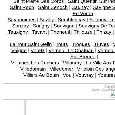
Saint Pierre Des Corps
|
Saint Quentin Sur Ind
Saint Roch
|
Saint Senoch
|
Saunay
|
Savigne S
En Veron
|
Savonnieres
|
Sazilly
|
Semblancay
|
Senneviere
Sonzay
|
Sorigny
|
Souvigne
|
Souvigny De To
Tauxigny
|
Tavant
|
Theneuil
|
Thilouze
|
Thizay
|
La Tour Saint Gelin
|
Tours
|
Trogues
|
Truyes
|
Veigne
|
Veretz
|
Verneuil Le Chateau
|
Verneui
Sur Brenne
|
Villaines Les Rochers
|
Villandry
|
La Ville Aux
Villedomain
|
Villedomer
|
Villeloin Coulang
Villiers Au Bouin
|
Vou
|
Vouvray
|
Yzeures
Copyrig
Design: G. Wolfga