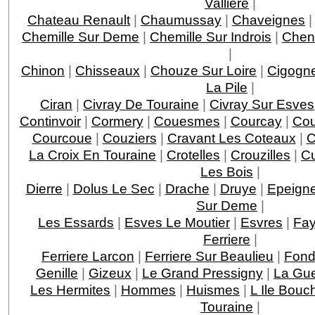
Valliere
|
Chateau Renault
|
Chaumussay
|
Chaveignes
Chemille Sur Deme
|
Chemille Sur Indrois
|
Chen
|
Chinon
|
Chisseaux
|
Chouze Sur Loire
|
Cigogn
La Pile
|
Ciran
|
Civray De Touraine
|
Civray Sur Esves
Continvoir
|
Cormery
|
Couesmes
|
Courcay
|
Cou
Courcoue
|
Couziers
|
Cravant Les Coteaux
|
C
La Croix En Touraine
|
Crotelles
|
Crouzilles
|
C
Les Bois
|
Dierre
|
Dolus Le Sec
|
Drache
|
Druye
|
Epeigne
Sur Deme
|
Les Essards
|
Esves Le Moutier
|
Esvres
|
Fay
Ferriere
|
Ferriere Larcon
|
Ferriere Sur Beaulieu
|
Fond
Genille
|
Gizeux
|
Le Grand Pressigny
|
La Gu
Les Hermites
|
Hommes
|
Huismes
|
L Ile Bouc
Touraine
|