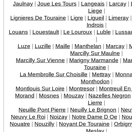
Jaulnay
|
Joue Les Tours
|
Langeais
|
Larcay
|
Liege
|
Lignieres De Touraine
|
Ligre
|
Ligueil
|
Limeray
Indrois
|
Louans
|
Louestault
|
Le Louroux
|
Luble
|
Lussau
|
Luze
|
Luzille
|
Maille
|
Manthelan
|
Marcay
|
M
Marcilly Sur Maulne
|
Marcilly Sur Vienne
|
Marigny Marmande
|
Mar
Touraine
|
La Membrolle Sur Choisille
|
Mettray
|
Monna
Monthodon
|
Montlouis Sur Loire
|
Montresor
|
Montreuil En
Morand
|
Mosnes
|
Mouzay
|
Nazelles Negron
Lierre
|
Neuille Pont Pierre
|
Neuilly Le Brignon
|
Neuv
Neuvy Le Roi
|
Noizay
|
Notre Dame D Oe
|
Nou
Nouatre
|
Nouzilly
|
Noyant De Touraine
|
Orbign
Meslay
|