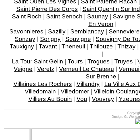
Saint Ouen Les Vignes
|
Saint Paterne Racan
Saint Pierre Des Corps
|
Saint Quentin Sur Ind
Saint Roch
|
Saint Senoch
|
Saunay
|
Savigne S
En Veron
|
Savonnieres
|
Sazilly
|
Semblancay
|
Senneviere
Sonzay
|
Sorigny
|
Souvigne
|
Souvigny De To
Tauxigny
|
Tavant
|
Theneuil
|
Thilouze
|
Thizay
|
La Tour Saint Gelin
|
Tours
|
Trogues
|
Truyes
|
Veigne
|
Veretz
|
Verneuil Le Chateau
|
Verneui
Sur Brenne
|
Villaines Les Rochers
|
Villandry
|
La Ville Aux
Villedomain
|
Villedomer
|
Villeloin Coulang
Villiers Au Bouin
|
Vou
|
Vouvray
|
Yzeures
Copyrig
Design: G. Wolfga