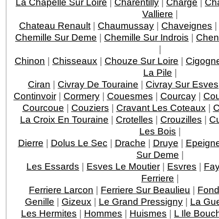
La Chapelle Sur Loire
|
Charentilly
|
Charge
|
Ch
Valliere
|
Chateau Renault
|
Chaumussay
|
Chaveignes
Chemille Sur Deme
|
Chemille Sur Indrois
|
Chen
|
Chinon
|
Chisseaux
|
Chouze Sur Loire
|
Cigogn
La Pile
|
Ciran
|
Civray De Touraine
|
Civray Sur Esves
Continvoir
|
Cormery
|
Couesmes
|
Courcay
|
Cou
Courcoue
|
Couziers
|
Cravant Les Coteaux
|
C
La Croix En Touraine
|
Crotelles
|
Crouzilles
|
C
Les Bois
|
Dierre
|
Dolus Le Sec
|
Drache
|
Druye
|
Epeigne
Sur Deme
|
Les Essards
|
Esves Le Moutier
|
Esvres
|
Fay
Ferriere
|
Ferriere Larcon
|
Ferriere Sur Beaulieu
|
Fond
Genille
|
Gizeux
|
Le Grand Pressigny
|
La Gu
Les Hermites
|
Hommes
|
Huismes
|
L Ile Bouc