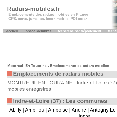
Radars-mobiles.fr
Emplacements des radars mobiles en France
GPS, carte, jumelles, laser, mobile, POI radar
Accueil
Espace Membres
Recherche par département
Recher
Montreuil En Touraine : Emplacements de radars mobiles
Emplacements de radars mobiles
MONTREUIL EN TOURAINE - Indre-et-Loire (37) 
mobiles enregistrés
Indre-et-Loire (37) : Les communes
Abilly
|
Ambillou
|
Amboise
|
Anche
|
Antogny Le 
Indre
|