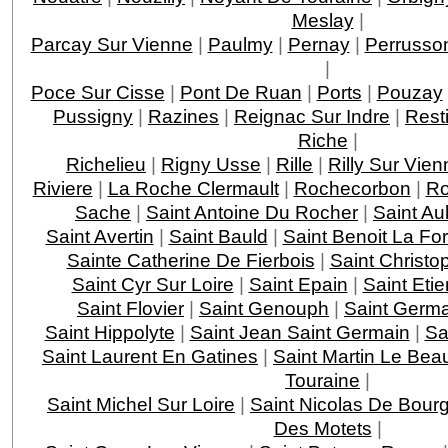
Meslay
|
Parcay Sur Vienne
|
Paulmy
|
Pernay
|
Perrusso
|
Poce Sur Cisse
|
Pont De Ruan
|
Ports
|
Pouzay
Pussigny
|
Razines
|
Reignac Sur Indre
|
Rest
Riche
|
Richelieu
|
Rigny Usse
|
Rille
|
Rilly Sur Vien
Riviere
|
La Roche Clermault
|
Rochecorbon
|
Ro
Sache
|
Saint Antoine Du Rocher
|
Saint Au
Saint Avertin
|
Saint Bauld
|
Saint Benoit La For
Sainte Catherine De Fierbois
|
Saint Christo
Saint Cyr Sur Loire
|
Saint Epain
|
Saint Eti
Saint Flovier
|
Saint Genouph
|
Saint Germa
Saint Hippolyte
|
Saint Jean Saint Germain
|
Sa
Saint Laurent En Gatines
|
Saint Martin Le Bea
Touraine
|
Saint Michel Sur Loire
|
Saint Nicolas De Bourg
Des Motets
|