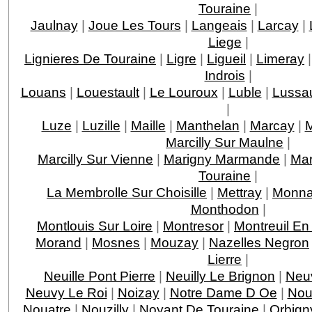
Touraine
|
Jaulnay
|
Joue Les Tours
|
Langeais
|
Larcay
|
Liege
|
Lignieres De Touraine
|
Ligre
|
Ligueil
|
Limeray
Indrois
|
Louans
|
Louestault
|
Le Louroux
|
Luble
|
Lussau
|
Luze
|
Luzille
|
Maille
|
Manthelan
|
Marcay
|
M
Marcilly Sur Maulne
|
Marcilly Sur Vienne
|
Marigny Marmande
|
Mar
Touraine
|
La Membrolle Sur Choisille
|
Mettray
|
Monna
Monthodon
|
Montlouis Sur Loire
|
Montresor
|
Montreuil En
Morand
|
Mosnes
|
Mouzay
|
Nazelles Negron
Lierre
|
Neuille Pont Pierre
|
Neuilly Le Brignon
|
Neuv
Neuvy Le Roi
|
Noizay
|
Notre Dame D Oe
|
Nou
Nouatre
|
Nouzilly
|
Noyant De Touraine
|
Orbign