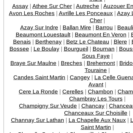
Assay
|
Athee Sur Cher
|
Autreche
|
Auzouer En
Avon Les Roches
|
Avrille Les Ponceaux
|
Azay 
Cher
|
Azay Sur Indre
|
Ballan Mire
|
Barrou
|
Beaul
Beaumont Louestault
|
Beaumont En Veron
|
Benais
|
Berthenay
|
Betz Le Chateau
|
Blere
|
Bossee
|
Le Boulay
|
Bourgueil
|
Bournan
|
Bous
Sous Faye
|
Braye Sur Maulne
|
Breches
|
Brehemont
|
Brido
Touraine
|
Candes Saint Martin
|
Cangey
|
La Celle Guen
Avant
|
Cere La Ronde
|
Cerelles
|
Chambon
|
Chamb
Chambray Les Tours
|
Champigny Sur Veude
|
Chancay
|
Chancea
Chanceaux Sur Choisille
|
Channay Sur Lathan
|
La Chapelle Aux Naux
|
L
Saint Martin
|