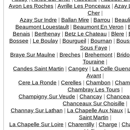
Avon Les Roches
|
Avrille Les Ponceaux
|
Azay 
Cher
|
Azay Sur Indre
|
Ballan Mire
|
Barrou
|
Beaul
Beaumont Louestault
|
Beaumont En Veron
|
Benais
|
Berthenay
|
Betz Le Chateau
|
Blere
|
Bossee
|
Le Boulay
|
Bourgueil
|
Bournan
|
Bous
Sous Faye
|
Braye Sur Maulne
|
Breches
|
Brehemont
|
Brido
Touraine
|
Candes Saint Martin
|
Cangey
|
La Celle Guen
Avant
|
Cere La Ronde
|
Cerelles
|
Chambon
|
Chamb
Chambray Les Tours
|
Champigny Sur Veude
|
Chancay
|
Chancea
Chanceaux Sur Choisille
|
Channay Sur Lathan
|
La Chapelle Aux Naux
|
L
Saint Martin
|
La Chapelle Sur Loire
|
Charentilly
|
Charge
|
Ch