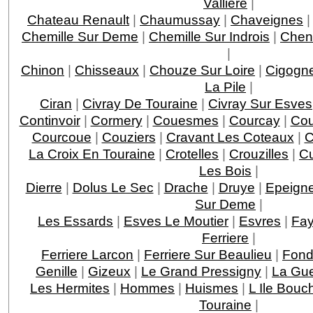
Valliere
|
Chateau Renault
|
Chaumussay
|
Chaveignes
Chemille Sur Deme
|
Chemille Sur Indrois
|
Chen
|
Chinon
|
Chisseaux
|
Chouze Sur Loire
|
Cigogn
La Pile
|
Ciran
|
Civray De Touraine
|
Civray Sur Esves
Continvoir
|
Cormery
|
Couesmes
|
Courcay
|
Cou
Courcoue
|
Couziers
|
Cravant Les Coteaux
|
C
La Croix En Touraine
|
Crotelles
|
Crouzilles
|
C
Les Bois
|
Dierre
|
Dolus Le Sec
|
Drache
|
Druye
|
Epeigne
Sur Deme
|
Les Essards
|
Esves Le Moutier
|
Esvres
|
Fay
Ferriere
|
Ferriere Larcon
|
Ferriere Sur Beaulieu
|
Fond
Genille
|
Gizeux
|
Le Grand Pressigny
|
La Gu
Les Hermites
|
Hommes
|
Huismes
|
L Ile Bouc
Touraine
|