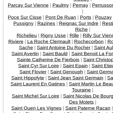
Parcay Sur Vienne
|
Paulmy
|
Pernay
|
Perrusso
|
Poce Sur Cisse
|
Pont De Ruan
|
Ports
|
Pouzay
Pussigny
|
Razines
|
Reignac Sur Indre
|
Rest
Riche
|
Richelieu
|
Rigny Usse
|
Rille
|
Rilly Sur Vien
Riviere
|
La Roche Clermault
|
Rochecorbon
|
Ro
Sache
|
Saint Antoine Du Rocher
|
Saint Au
Saint Avertin
|
Saint Bauld
|
Saint Benoit La For
Sainte Catherine De Fierbois
|
Saint Christo
Saint Cyr Sur Loire
|
Saint Epain
|
Saint Eti
Saint Flovier
|
Saint Genouph
|
Saint Germa
Saint Hippolyte
|
Saint Jean Saint Germain
|
Sa
Saint Laurent En Gatines
|
Saint Martin Le Bea
Touraine
|
Saint Michel Sur Loire
|
Saint Nicolas De Bourg
Des Motets
|
Saint Ouen Les Vignes
|
Saint Paterne Racan