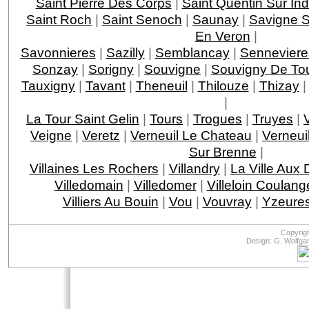
Saint Pierre Des Corps
|
Saint Quentin Sur Ind
Saint Roch
|
Saint Senoch
|
Saunay
|
Savigne S
En Veron
|
Savonnieres
|
Sazilly
|
Semblancay
|
Senneviere
Sonzay
|
Sorigny
|
Souvigne
|
Souvigny De To
Tauxigny
|
Tavant
|
Theneuil
|
Thilouze
|
Thizay
|
La Tour Saint Gelin
|
Tours
|
Trogues
|
Truyes
|
Veigne
|
Veretz
|
Verneuil Le Chateau
|
Verneui
Sur Brenne
|
Villaines Les Rochers
|
Villandry
|
La Ville Aux
Villedomain
|
Villedomer
|
Villeloin Coulang
Villiers Au Bouin
|
Vou
|
Vouvray
|
Yzeures
Copyrig
Design: G. Wolfga