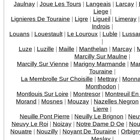
Jaulnay
|
Joue Les Tours
|
Langeais
|
Larcay
|
Liege
|
Lignieres De Touraine
|
Ligre
|
Ligueil
|
Limeray
Indrois
|
Louans
|
Louestault
|
Le Louroux
|
Luble
|
Lussau
|
Luze
|
Luzille
|
Maille
|
Manthelan
|
Marcay
|
M
Marcilly Sur Maulne
|
Marcilly Sur Vienne
|
Marigny Marmande
|
Mar
Touraine
|
La Membrolle Sur Choisille
|
Mettray
|
Monna
Monthodon
|
Montlouis Sur Loire
|
Montresor
|
Montreuil En
Morand
|
Mosnes
|
Mouzay
|
Nazelles Negron
Lierre
|
Neuille Pont Pierre
|
Neuilly Le Brignon
|
Neuv
Neuvy Le Roi
|
Noizay
|
Notre Dame D Oe
|
Nou
Nouatre
|
Nouzilly
|
Noyant De Touraine
|
Orbign
Meslay
|