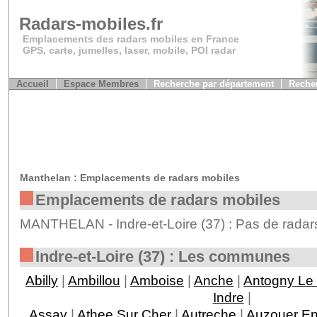
Radars-mobiles.fr
Emplacements des radars mobiles en France
GPS, carte, jumelles, laser, mobile, POI radar
Accueil
Espace Membres
Recherche par département
Recher
Manthelan : Emplacements de radars mobiles
Emplacements de radars mobiles
MANTHELAN - Indre-et-Loire (37) : Pas de radars
Indre-et-Loire (37) : Les communes
Abilly
|
Ambillou
|
Amboise
|
Anche
|
Antogny Le 
Indre
|
Assay
|
Athee Sur Cher
|
Autreche
|
Auzouer En