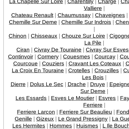
La Chapelle Sur Loire
|
Charentilly
|
Charge
|
Ch
Valliere
|
Chateau Renault
|
Chaumussay
|
Chaveignes
Chemille Sur Deme
|
Chemille Sur Indrois
|
Chen
|
Chinon
|
Chisseaux
|
Chouze Sur Loire
|
Cigogn
La Pile
|
Ciran
|
Civray De Touraine
|
Civray Sur Esves
Continvoir
|
Cormery
|
Couesmes
|
Courcay
|
Cou
Courcoue
|
Couziers
|
Cravant Les Coteaux
|
C
La Croix En Touraine
|
Crotelles
|
Crouzilles
|
C
Les Bois
|
Dierre
|
Dolus Le Sec
|
Drache
|
Druye
|
Epeigne
Sur Deme
|
Les Essards
|
Esves Le Moutier
|
Esvres
|
Fay
Ferriere
|
Ferriere Larcon
|
Ferriere Sur Beaulieu
|
Fond
Genille
|
Gizeux
|
Le Grand Pressigny
|
La Gu
Les Hermites
|
Hommes
|
Huismes
|
L Ile Bouc