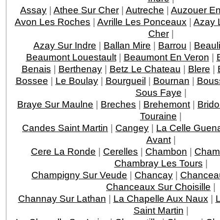
Assay
|
Athee Sur Cher
|
Autreche
|
Auzouer En
Avon Les Roches
|
Avrille Les Ponceaux
|
Azay 
Cher
|
Azay Sur Indre
|
Ballan Mire
|
Barrou
|
Beaul
Beaumont Louestault
|
Beaumont En Veron
|
Benais
|
Berthenay
|
Betz Le Chateau
|
Blere
|
Bossee
|
Le Boulay
|
Bourgueil
|
Bournan
|
Bous
Sous Faye
|
Braye Sur Maulne
|
Breches
|
Brehemont
|
Brido
Touraine
|
Candes Saint Martin
|
Cangey
|
La Celle Guen
Avant
|
Cere La Ronde
|
Cerelles
|
Chambon
|
Chamb
Chambray Les Tours
|
Champigny Sur Veude
|
Chancay
|
Chancea
Chanceaux Sur Choisille
|
Channay Sur Lathan
|
La Chapelle Aux Naux
|
L
Saint Martin
|