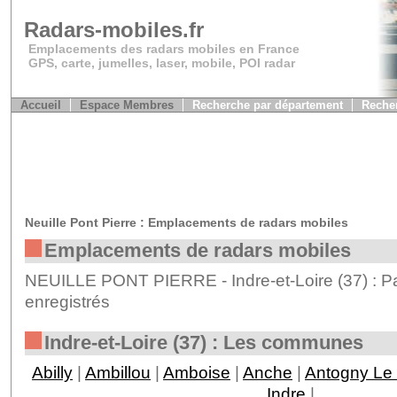
Radars-mobiles.fr
Emplacements des radars mobiles en France
GPS, carte, jumelles, laser, mobile, POI radar
Accueil
Espace Membres
Recherche par département
Recher
Neuille Pont Pierre : Emplacements de radars mobiles
Emplacements de radars mobiles
NEUILLE PONT PIERRE - Indre-et-Loire (37) : P
enregistrés
Indre-et-Loire (37) : Les communes
Abilly
|
Ambillou
|
Amboise
|
Anche
|
Antogny Le 
Indre
|