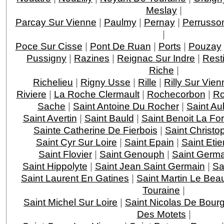
Meslay
|
Parcay Sur Vienne
|
Paulmy
|
Pernay
|
Perrusso
|
Poce Sur Cisse
|
Pont De Ruan
|
Ports
|
Pouzay
Pussigny
|
Razines
|
Reignac Sur Indre
|
Rest
Riche
|
Richelieu
|
Rigny Usse
|
Rille
|
Rilly Sur Vien
Riviere
|
La Roche Clermault
|
Rochecorbon
|
Ro
Sache
|
Saint Antoine Du Rocher
|
Saint Au
Saint Avertin
|
Saint Bauld
|
Saint Benoit La For
Sainte Catherine De Fierbois
|
Saint Christo
Saint Cyr Sur Loire
|
Saint Epain
|
Saint Eti
Saint Flovier
|
Saint Genouph
|
Saint Germa
Saint Hippolyte
|
Saint Jean Saint Germain
|
Sa
Saint Laurent En Gatines
|
Saint Martin Le Bea
Touraine
|
Saint Michel Sur Loire
|
Saint Nicolas De Bourg
Des Motets
|