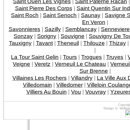
Saint Ouen Les Vignes
|
Saint Paterne Racan
Saint Pierre Des Corps
|
Saint Quentin Sur Ind
Saint Roch
|
Saint Senoch
|
Saunay
|
Savigne S
En Veron
|
Savonnieres
|
Sazilly
|
Semblancay
|
Senneviere
Sonzay
|
Sorigny
|
Souvigne
|
Souvigny De To
Tauxigny
|
Tavant
|
Theneuil
|
Thilouze
|
Thizay
|
La Tour Saint Gelin
|
Tours
|
Trogues
|
Truyes
|
Veigne
|
Veretz
|
Verneuil Le Chateau
|
Verneui
Sur Brenne
|
Villaines Les Rochers
|
Villandry
|
La Ville Aux
Villedomain
|
Villedomer
|
Villeloin Coulang
Villiers Au Bouin
|
Vou
|
Vouvray
|
Yzeures
Copyrig
Design: G. Wolfga