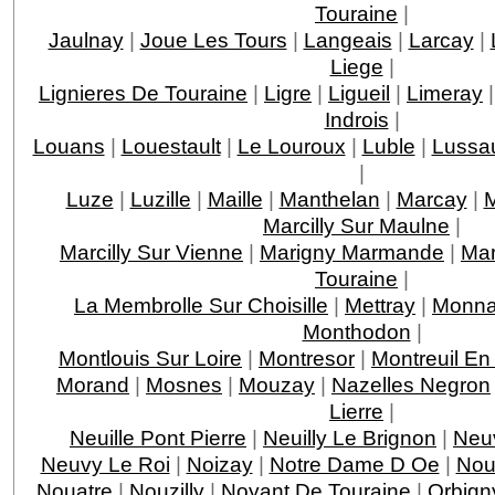
Touraine
|
Jaulnay
|
Joue Les Tours
|
Langeais
|
Larcay
|
Liege
|
Lignieres De Touraine
|
Ligre
|
Ligueil
|
Limeray
Indrois
|
Louans
|
Louestault
|
Le Louroux
|
Luble
|
Lussau
|
Luze
|
Luzille
|
Maille
|
Manthelan
|
Marcay
|
M
Marcilly Sur Maulne
|
Marcilly Sur Vienne
|
Marigny Marmande
|
Mar
Touraine
|
La Membrolle Sur Choisille
|
Mettray
|
Monna
Monthodon
|
Montlouis Sur Loire
|
Montresor
|
Montreuil En
Morand
|
Mosnes
|
Mouzay
|
Nazelles Negron
Lierre
|
Neuille Pont Pierre
|
Neuilly Le Brignon
|
Neuv
Neuvy Le Roi
|
Noizay
|
Notre Dame D Oe
|
Nou
Nouatre
|
Nouzilly
|
Noyant De Touraine
|
Orbign