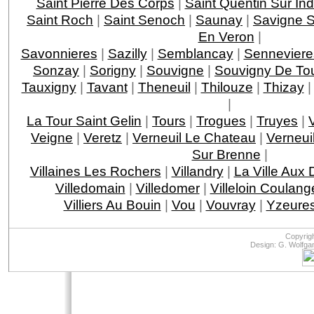
Saint Pierre Des Corps
|
Saint Quentin Sur Ind
Saint Roch
|
Saint Senoch
|
Saunay
|
Savigne S
En Veron
|
Savonnieres
|
Sazilly
|
Semblancay
|
Senneviere
Sonzay
|
Sorigny
|
Souvigne
|
Souvigny De To
Tauxigny
|
Tavant
|
Theneuil
|
Thilouze
|
Thizay
|
La Tour Saint Gelin
|
Tours
|
Trogues
|
Truyes
|
Veigne
|
Veretz
|
Verneuil Le Chateau
|
Verneui
Sur Brenne
|
Villaines Les Rochers
|
Villandry
|
La Ville Aux
Villedomain
|
Villedomer
|
Villeloin Coulang
Villiers Au Bouin
|
Vou
|
Vouvray
|
Yzeures
Copyrig
Design: G. Wolfga