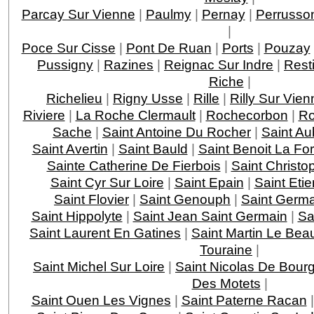
Parcay Sur Vienne
|
Paulmy
|
Pernay
|
Perrusso
|
Poce Sur Cisse
|
Pont De Ruan
|
Ports
|
Pouzay
Pussigny
|
Razines
|
Reignac Sur Indre
|
Rest
Riche
|
Richelieu
|
Rigny Usse
|
Rille
|
Rilly Sur Vien
Riviere
|
La Roche Clermault
|
Rochecorbon
|
Ro
Sache
|
Saint Antoine Du Rocher
|
Saint Au
Saint Avertin
|
Saint Bauld
|
Saint Benoit La For
Sainte Catherine De Fierbois
|
Saint Christo
Saint Cyr Sur Loire
|
Saint Epain
|
Saint Eti
Saint Flovier
|
Saint Genouph
|
Saint Germa
Saint Hippolyte
|
Saint Jean Saint Germain
|
Sa
Saint Laurent En Gatines
|
Saint Martin Le Bea
Touraine
|
Saint Michel Sur Loire
|
Saint Nicolas De Bourg
Des Motets
|
Saint Ouen Les Vignes
|
Saint Paterne Racan