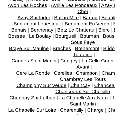
Avon Les Roches
|
Avrille Les Ponceaux
|
Azay 
Cher
|
Azay Sur Indre
|
Ballan Mire
|
Barrou
|
Beaul
Beaumont Louestault
|
Beaumont En Veron
|
Benais
|
Berthenay
|
Betz Le Chateau
|
Blere
|
Bossee
|
Le Boulay
|
Bourgueil
|
Bournan
|
Bous
Sous Faye
|
Braye Sur Maulne
|
Breches
|
Brehemont
|
Brido
Touraine
|
Candes Saint Martin
|
Cangey
|
La Celle Guen
Avant
|
Cere La Ronde
|
Cerelles
|
Chambon
|
Chamb
Chambray Les Tours
|
Champigny Sur Veude
|
Chancay
|
Chancea
Chanceaux Sur Choisille
|
Channay Sur Lathan
|
La Chapelle Aux Naux
|
L
Saint Martin
|
La Chapelle Sur Loire
|
Charentilly
|
Charge
|
Ch