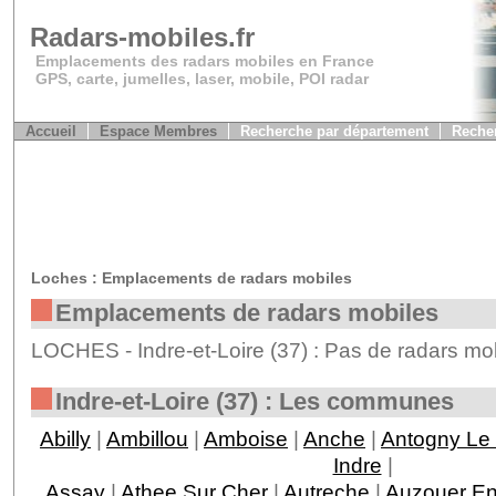
Radars-mobiles.fr
Emplacements des radars mobiles en France
GPS, carte, jumelles, laser, mobile, POI radar
Accueil
Espace Membres
Recherche par département
Recher
Loches : Emplacements de radars mobiles
Emplacements de radars mobiles
LOCHES - Indre-et-Loire (37) : Pas de radars mob
Indre-et-Loire (37) : Les communes
Abilly
|
Ambillou
|
Amboise
|
Anche
|
Antogny Le 
Indre
|
Assay
|
Athee Sur Cher
|
Autreche
|
Auzouer En