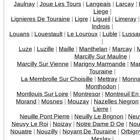
Jaulnay
|
Joue Les Tours
|
Langeais
|
Larcay
|
Liege
|
Lignieres De Touraine
|
Ligre
|
Ligueil
|
Limeray
Indrois
|
Louans
|
Louestault
|
Le Louroux
|
Luble
|
Lussau
|
Luze
|
Luzille
|
Maille
|
Manthelan
|
Marcay
|
M
Marcilly Sur Maulne
|
Marcilly Sur Vienne
|
Marigny Marmande
|
Mar
Touraine
|
La Membrolle Sur Choisille
|
Mettray
|
Monna
Monthodon
|
Montlouis Sur Loire
|
Montresor
|
Montreuil En
Morand
|
Mosnes
|
Mouzay
|
Nazelles Negron
Lierre
|
Neuille Pont Pierre
|
Neuilly Le Brignon
|
Neuv
Neuvy Le Roi
|
Noizay
|
Notre Dame D Oe
|
Nou
Nouatre
|
Nouzilly
|
Noyant De Touraine
|
Orbign
Meslay
|