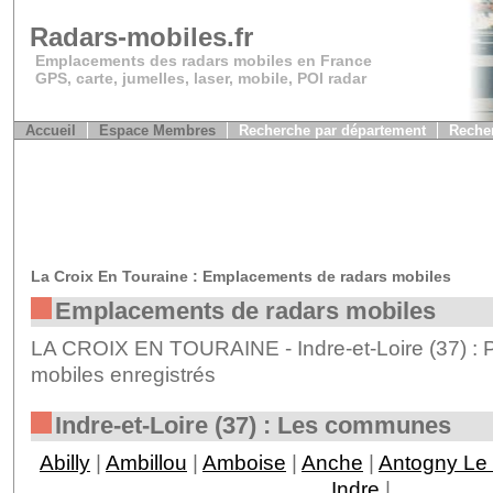
Radars-mobiles.fr
Emplacements des radars mobiles en France
GPS, carte, jumelles, laser, mobile, POI radar
Accueil
Espace Membres
Recherche par département
Recher
La Croix En Touraine : Emplacements de radars mobiles
Emplacements de radars mobiles
LA CROIX EN TOURAINE - Indre-et-Loire (37) : 
mobiles enregistrés
Indre-et-Loire (37) : Les communes
Abilly
|
Ambillou
|
Amboise
|
Anche
|
Antogny Le 
Indre
|