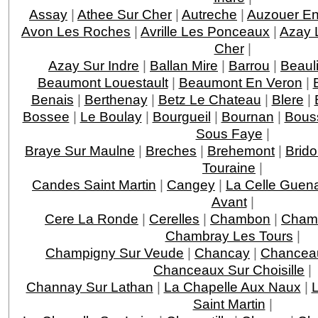
Assay
|
Athee Sur Cher
|
Autreche
|
Auzouer En
Avon Les Roches
|
Avrille Les Ponceaux
|
Azay 
Cher
|
Azay Sur Indre
|
Ballan Mire
|
Barrou
|
Beaul
Beaumont Louestault
|
Beaumont En Veron
|
Benais
|
Berthenay
|
Betz Le Chateau
|
Blere
|
Bossee
|
Le Boulay
|
Bourgueil
|
Bournan
|
Bous
Sous Faye
|
Braye Sur Maulne
|
Breches
|
Brehemont
|
Brido
Touraine
|
Candes Saint Martin
|
Cangey
|
La Celle Guen
Avant
|
Cere La Ronde
|
Cerelles
|
Chambon
|
Chamb
Chambray Les Tours
|
Champigny Sur Veude
|
Chancay
|
Chancea
Chanceaux Sur Choisille
|
Channay Sur Lathan
|
La Chapelle Aux Naux
|
L
Saint Martin
|