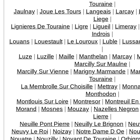
Touraine
|
Jaulnay
|
Joue Les Tours
|
Langeais
|
Larcay
|
Liege
|
Lignieres De Touraine
|
Ligre
|
Ligueil
|
Limeray
Indrois
|
Louans
|
Louestault
|
Le Louroux
|
Luble
|
Lussau
|
Luze
|
Luzille
|
Maille
|
Manthelan
|
Marcay
|
M
Marcilly Sur Maulne
|
Marcilly Sur Vienne
|
Marigny Marmande
|
Mar
Touraine
|
La Membrolle Sur Choisille
|
Mettray
|
Monna
Monthodon
|
Montlouis Sur Loire
|
Montresor
|
Montreuil En
Morand
|
Mosnes
|
Mouzay
|
Nazelles Negron
Lierre
|
Neuille Pont Pierre
|
Neuilly Le Brignon
|
Neuv
Neuvy Le Roi
|
Noizay
|
Notre Dame D Oe
|
Nou
Nouatre
|
Nouzilly
|
Noyant De Touraine
|
Orbign