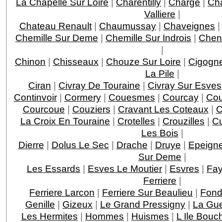
La Chapelle Sur Loire
|
Charentilly
|
Charge
|
Ch
Valliere
|
Chateau Renault
|
Chaumussay
|
Chaveignes
Chemille Sur Deme
|
Chemille Sur Indrois
|
Chen
|
Chinon
|
Chisseaux
|
Chouze Sur Loire
|
Cigogn
La Pile
|
Ciran
|
Civray De Touraine
|
Civray Sur Esves
Continvoir
|
Cormery
|
Couesmes
|
Courcay
|
Cou
Courcoue
|
Couziers
|
Cravant Les Coteaux
|
C
La Croix En Touraine
|
Crotelles
|
Crouzilles
|
C
Les Bois
|
Dierre
|
Dolus Le Sec
|
Drache
|
Druye
|
Epeigne
Sur Deme
|
Les Essards
|
Esves Le Moutier
|
Esvres
|
Fay
Ferriere
|
Ferriere Larcon
|
Ferriere Sur Beaulieu
|
Fond
Genille
|
Gizeux
|
Le Grand Pressigny
|
La Gu
Les Hermites
|
Hommes
|
Huismes
|
L Ile Bouc