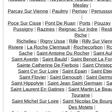
Meslay
|
Parcay Sur Vienne
|
Paulmy
|
Pernay
|
Perrusso
|
Poce Sur Cisse
|
Pont De Ruan
|
Ports
|
Pouzay
Pussigny
|
Razines
|
Reignac Sur Indre
|
Rest
Riche
|
Richelieu
|
Rigny Usse
|
Rille
|
Rilly Sur Vien
Riviere
|
La Roche Clermault
|
Rochecorbon
|
Ro
Sache
|
Saint Antoine Du Rocher
|
Saint Au
Saint Avertin
|
Saint Bauld
|
Saint Benoit La For
Sainte Catherine De Fierbois
|
Saint Christo
Saint Cyr Sur Loire
|
Saint Epain
|
Saint Eti
Saint Flovier
|
Saint Genouph
|
Saint Germa
Saint Hippolyte
|
Saint Jean Saint Germain
|
Sa
Saint Laurent En Gatines
|
Saint Martin Le Bea
Touraine
|
Saint Michel Sur Loire
|
Saint Nicolas De Bourg
Des Motets
|