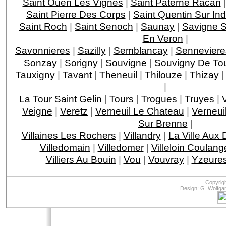
Saint Ouen Les Vignes
|
Saint Paterne Racan
Saint Pierre Des Corps
|
Saint Quentin Sur Ind
Saint Roch
|
Saint Senoch
|
Saunay
|
Savigne S
En Veron
|
Savonnieres
|
Sazilly
|
Semblancay
|
Senneviere
Sonzay
|
Sorigny
|
Souvigne
|
Souvigny De To
Tauxigny
|
Tavant
|
Theneuil
|
Thilouze
|
Thizay
|
La Tour Saint Gelin
|
Tours
|
Trogues
|
Truyes
|
Veigne
|
Veretz
|
Verneuil Le Chateau
|
Verneui
Sur Brenne
|
Villaines Les Rochers
|
Villandry
|
La Ville Aux
Villedomain
|
Villedomer
|
Villeloin Coulang
Villiers Au Bouin
|
Vou
|
Vouvray
|
Yzeures
Copyrig
Design: G. Wolfga