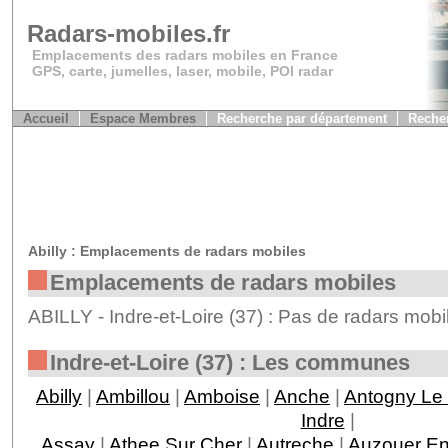
Radars-mobiles.fr
Emplacements des radars mobiles en France
GPS, carte, jumelles, laser, mobile, POI radar
Accueil
Espace Membres
Recherche par département
Recher
Abilly : Emplacements de radars mobiles
Emplacements de radars mobiles
ABILLY - Indre-et-Loire (37) : Pas de radars mobi
Indre-et-Loire (37) : Les communes
Abilly
|
Ambillou
|
Amboise
|
Anche
|
Antogny Le 
Indre
|
Assay
|
Athee Sur Cher
|
Autreche
|
Auzouer En