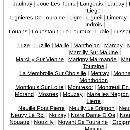
Jaulnay
|
Joue Les Tours
|
Langeais
|
Larcay
|
Liege
|
Lignieres De Touraine
|
Ligre
|
Ligueil
|
Limeray
Indrois
|
Louans
|
Louestault
|
Le Louroux
|
Luble
|
Lussau
|
Luze
|
Luzille
|
Maille
|
Manthelan
|
Marcay
|
M
Marcilly Sur Maulne
|
Marcilly Sur Vienne
|
Marigny Marmande
|
Mar
Touraine
|
La Membrolle Sur Choisille
|
Mettray
|
Monna
Monthodon
|
Montlouis Sur Loire
|
Montresor
|
Montreuil En
Morand
|
Mosnes
|
Mouzay
|
Nazelles Negron
Lierre
|
Neuille Pont Pierre
|
Neuilly Le Brignon
|
Neuv
Neuvy Le Roi
|
Noizay
|
Notre Dame D Oe
|
Nou
Nouatre
|
Nouzilly
|
Noyant De Touraine
|
Orbign
Meslay
|