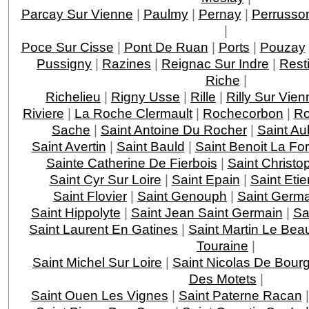
Parcay Sur Vienne
|
Paulmy
|
Pernay
|
Perrusso
|
Poce Sur Cisse
|
Pont De Ruan
|
Ports
|
Pouzay
Pussigny
|
Razines
|
Reignac Sur Indre
|
Rest
Riche
|
Richelieu
|
Rigny Usse
|
Rille
|
Rilly Sur Vien
Riviere
|
La Roche Clermault
|
Rochecorbon
|
Ro
Sache
|
Saint Antoine Du Rocher
|
Saint Au
Saint Avertin
|
Saint Bauld
|
Saint Benoit La For
Sainte Catherine De Fierbois
|
Saint Christo
Saint Cyr Sur Loire
|
Saint Epain
|
Saint Eti
Saint Flovier
|
Saint Genouph
|
Saint Germa
Saint Hippolyte
|
Saint Jean Saint Germain
|
Sa
Saint Laurent En Gatines
|
Saint Martin Le Bea
Touraine
|
Saint Michel Sur Loire
|
Saint Nicolas De Bourg
Des Motets
|
Saint Ouen Les Vignes
|
Saint Paterne Racan