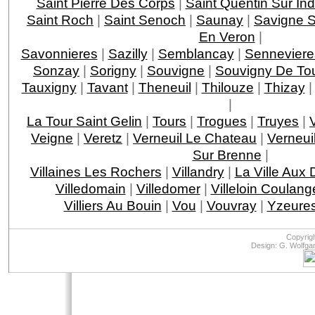
Saint Pierre Des Corps
|
Saint Quentin Sur Ind
Saint Roch
|
Saint Senoch
|
Saunay
|
Savigne S
En Veron
|
Savonnieres
|
Sazilly
|
Semblancay
|
Senneviere
Sonzay
|
Sorigny
|
Souvigne
|
Souvigny De To
Tauxigny
|
Tavant
|
Theneuil
|
Thilouze
|
Thizay
|
La Tour Saint Gelin
|
Tours
|
Trogues
|
Truyes
|
Veigne
|
Veretz
|
Verneuil Le Chateau
|
Verneui
Sur Brenne
|
Villaines Les Rochers
|
Villandry
|
La Ville Aux
Villedomain
|
Villedomer
|
Villeloin Coulang
Villiers Au Bouin
|
Vou
|
Vouvray
|
Yzeures
Copyrig
Design: G. Wolfga