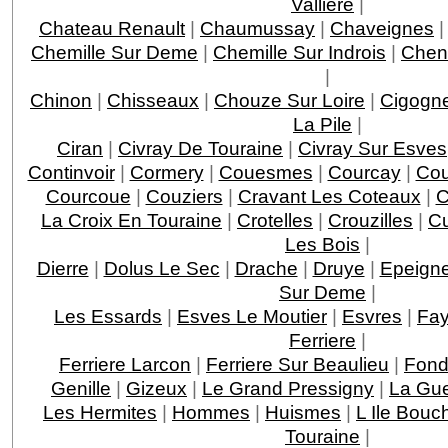
Valliere
|
Chateau Renault
|
Chaumussay
|
Chaveignes
Chemille Sur Deme
|
Chemille Sur Indrois
|
Chen
|
Chinon
|
Chisseaux
|
Chouze Sur Loire
|
Cigogn
La Pile
|
Ciran
|
Civray De Touraine
|
Civray Sur Esves
Continvoir
|
Cormery
|
Couesmes
|
Courcay
|
Cou
Courcoue
|
Couziers
|
Cravant Les Coteaux
|
C
La Croix En Touraine
|
Crotelles
|
Crouzilles
|
C
Les Bois
|
Dierre
|
Dolus Le Sec
|
Drache
|
Druye
|
Epeigne
Sur Deme
|
Les Essards
|
Esves Le Moutier
|
Esvres
|
Fay
Ferriere
|
Ferriere Larcon
|
Ferriere Sur Beaulieu
|
Fond
Genille
|
Gizeux
|
Le Grand Pressigny
|
La Gu
Les Hermites
|
Hommes
|
Huismes
|
L Ile Bouc
Touraine
|