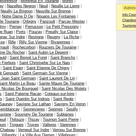
Montresor
|
Montreuil En Touraine
|
Monts
|
ay
|
Nazelles Negron
|
Neuil
|
Neuille Le Lierre
|
Autres 
|
Neuilly Le Brignon
|
Neuville Sur Brenne
|
Info Cour
|
Notre Dame D Oe
|
Nouans Les Fontaines
|
Chambres
De Touraine
|
Orbigny
|
Panzoult
|
Parcay Meslay
|
Tourisme
lmy
|
Pernay
|
Perrusson
|
Le Petit Pressigny
|
De Ruan
|
Ports
|
Pouzay
|
Preuilly Sur Claise
|
gnac Sur Indre
|
Restigne
|
Reugny
|
La Riche
|
sse
|
Rille
|
Rilly Sur Vienne
|
Rivarennes
|
mault
|
Rochecorbon
|
Rouziers De Touraine
|
oine Du Rocher
|
Saint Aubin Le Depeint
|
auld
|
Saint Benoit La Foret
|
Saint Branchs
|
 Fierbois
|
Saint Christophe Sur Le Nais
|
|
Saint Epain
|
Saint Etienne De Chigny
|
nt Genouph
|
Saint Germain Sur Vienne
|
 Jean Saint Germain
|
Saint Laurent De Lin
|
Saint Martin Le Beau
|
Sainte Maure De Touraine
|
t Nicolas De Bourgueil
|
Saint Nicolas Des Motets
|
s
|
Saint Paterne Racan
|
Coteaux-sur-loire
|
ps
|
Saint Quentin Sur Indrois
|
Saint Regle
|
Saunay
|
Savigne Sur Lathan
|
Savigny En Veron
|
emblancay
|
Sennevieres
|
Sepmes
|
Seuilly
|
uvigne
|
Souvigny De Touraine
|
Sublaines
|
euil
|
Thilouze
|
Thizay
|
Tournon Saint Pierre
|
ours
|
Trogues
|
Truyes
|
Valleres
|
Varennes
|
 Chateau
|
Verneuil Sur Indre
|
Vernou Sur Brenne
|
|
Villandry
|
La Ville Aux Dames
|
Villebourg
|