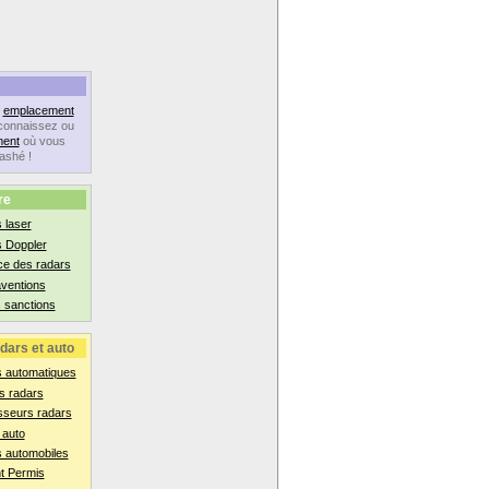
n
emplacement
connaissez ou
ent
où vous
lashé !
re
 laser
s Doppler
ce des radars
aventions
 sanctions
dars et auto
s automatiques
s radars
sseurs radars
 auto
 automobiles
t Permis