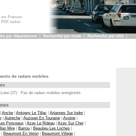
 en France
, POI radar
he par département
Recherche par route
Recherche par ville
ments de radars mobiles
les
re (37) : Pas de radars mobiles enregistrés
unes
|
Anche
|
Antogny Le Tillac
|
Artannes Sur Indre
|
r
|
Autreche
|
Auzouer En Touraine
|
Avoine
|
 Les Ponceaux
|
Azay Le Rideau
|
Azay Sur Cher
|
llan Mire
|
Barrou
|
Beaulieu Les Loches
|
|
Beaumont En Veron
|
Beaumont Village
|