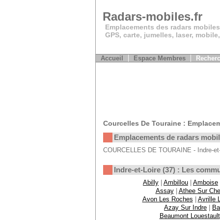
Radars-mobiles.fr
Emplacements des radars mobiles
GPS, carte, jumelles, laser, mobile
Accueil
Espace Membres
Recherc
Courcelles De Touraine : Emplace
Emplacements de radars mobi
COURCELLES DE TOURAINE - Indre-et-Loi
Indre-et-Loire (37) : Les comm
Abilly
|
Ambillou
|
Amboise
Assay
|
Athee Sur Che
Avon Les Roches
|
Avrille
Azay Sur Indre
|
Ba
Beaumont Louestault