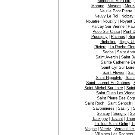
Montlouis Sur Loire
|
Morand
|
Mosnes
|
Mouz
Neuille Pont Pierre
Neuvy Le Roi
|
Noizay
Nouatre
|
Nouzilly
|
Noyant 
Parcay Sur Vienne
|
Pau
Poce Sur Cisse
|
Pont 
Pussigny
|
Razines
|
Rei
Richelieu
|
Rigny U
Riviere
|
La Roche Cler
Sache
|
Saint Ant
Saint Avertin
|
Saint B
Sainte Catherine De
Saint Cyr Sur Loire
Saint Flovier
|
Sai
Saint Hippolyte
|
Saint
Saint Laurent En Gatines
|
Saint Michel Sur Loire
|
Sain
Saint Ouen Les Vigne
Saint Pierre Des Cor
Saint Roch
|
Saint Senoch
|
Savonnieres
|
Sazilly
|
S
Sonzay
|
Sorigny
|
So
Tauxigny
|
Tavant
|
Then
La Tour Saint Gelin
|
T
Veigne
|
Veretz
|
Verneuil Le
Villaines Les Rochers