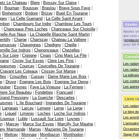
etz Le Chateau
|
Blere
|
Bossay Sur Claise
|
l
|
Bournan
|
Boussay
|
Braslou
|
Braye Sous Faye
|
|
Brehemont
|
Bridore
|
Brizay
|
Bueil En Touraine
|
ngey
|
La Celle Guenand
|
La Celle Saint Avant
|
mbon
|
Chambourg Sur Indre
|
Chambray Les Tours
|
Ajouter
y
|
Chanceaux Pres Loches
|
Chanceaux Sur Choisille
|
Ajoutez u
pelle Aux Naux
|
La Chapelle Blanche Saint Martin
|
que vous 
entilly
|
Charge
|
Charnizay
|
Chateau La Valliere
|
l'
emplacem
umussay
|
Chaveignes
|
Chedigny
|
Cheille
|
avez été f
mille Sur Indrois
|
Chenonceaux
|
Chezelles
|
 Sur Loire
|
Cigogne
|
Cinais
|
Cinq Mars La Pile
|
Connaît
raine
|
Civray Sur Esves
|
Clere Les Pins
|
Les radars
ouesmes
|
Courcay
|
Courcelles De Touraine
|
Les radar
Cravant Les Coteaux
|
Crissay Sur Manse
|
La toléran
lles
|
Crouzilles
|
Cussay
|
Dame Marie Les Bois
|
Les contr
e
|
Druye
|
Epeigne Les Bois
|
Epeigne Sur Deme
|
outier
|
Esvres
|
Faye La Vineuse
|
La Ferriere
|
Les autres
riere Sur Beaulieu
|
Fondettes
|
Francueil
|
Grand Pressigny
|
La Guerche
|
Descartes
|
Liens ra
uismes
|
L Ile Bouchard
|
Ingrandes De Touraine
|
Les radar
|
Langeais
|
Larcay
|
Lemere
|
Lerne
|
Le Liege
|
Le blog de
e
|
Ligueil
|
Limeray
|
Loches
|
Loche Sur Indrois
|
Les averti
 Louroux
|
Luble
|
Lussault Sur Loire
|
Luynes
|
L'annuaire
an
|
Marcay
|
Marce Sur Esves
|
Marcilly Sur Maulne
|
gny Marmande
|
Marray
|
Mazieres De Touraine
|
Occasions
e
|
Mettray
|
Monnaie
|
Montbazon
|
Monthodon
|
Stage Poin