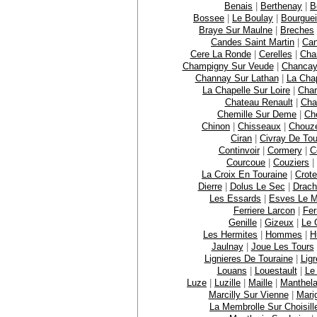
Benais
|
Berthenay
|
B
Bossee
|
Le Boulay
|
Bourguei
Braye Sur Maulne
|
Breches
Candes Saint Martin
|
Ca
Cere La Ronde
|
Cerelles
|
Cha
Champigny Sur Veude
|
Chanca
Channay Sur Lathan
|
La Cha
La Chapelle Sur Loire
|
Char
Chateau Renault
|
Cha
Chemille Sur Deme
|
Che
Chinon
|
Chisseaux
|
Chouze
Ciran
|
Civray De Tou
Continvoir
|
Cormery
|
C
Courcoue
|
Couziers
|
La Croix En Touraine
|
Crote
Dierre
|
Dolus Le Sec
|
Drach
Les Essards
|
Esves Le M
Ferriere Larcon
|
Fer
Genille
|
Gizeux
|
Le 
Les Hermites
|
Hommes
|
H
Jaulnay
|
Joue Les Tours
Lignieres De Touraine
|
Ligr
Louans
|
Louestault
|
Le
Luze
|
Luzille
|
Maille
|
Manthel
Marcilly Sur Vienne
|
Mari
La Membrolle Sur Choisill