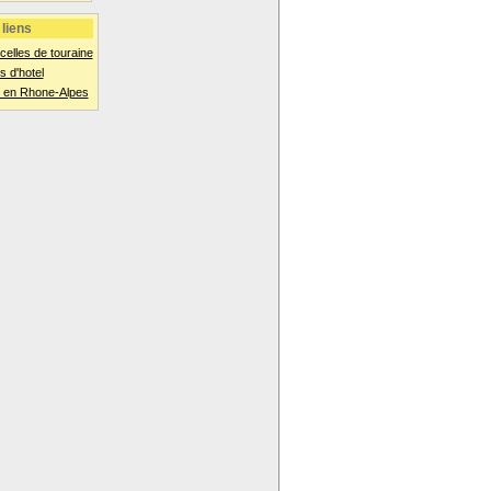
liens
celles de touraine
 d'hotel
 en Rhone-Alpes