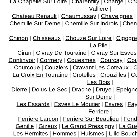
La Chapelle Sur Loire
|
Charentilly
|
Charge
|
Ch
Valliere
|
Chateau Renault
|
Chaumussay
|
Chaveignes
Chemille Sur Deme
|
Chemille Sur Indrois
|
Chen
|
Chinon
|
Chisseaux
|
Chouze Sur Loire
|
Cigogn
La Pile
|
Ciran
|
Civray De Touraine
|
Civray Sur Esves
Continvoir
|
Cormery
|
Couesmes
|
Courcay
|
Cou
Courcoue
|
Couziers
|
Cravant Les Coteaux
|
C
La Croix En Touraine
|
Crotelles
|
Crouzilles
|
C
Les Bois
|
Dierre
|
Dolus Le Sec
|
Drache
|
Druye
|
Epeigne
Sur Deme
|
Les Essards
|
Esves Le Moutier
|
Esvres
|
Fay
Ferriere
|
Ferriere Larcon
|
Ferriere Sur Beaulieu
|
Fond
Genille
|
Gizeux
|
Le Grand Pressigny
|
La Gu
Les Hermites
|
Hommes
|
Huismes
|
L Ile Bouc