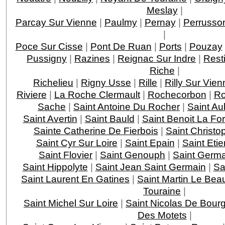
Meslay
|
Parcay Sur Vienne
|
Paulmy
|
Pernay
|
Perrusso
|
Poce Sur Cisse
|
Pont De Ruan
|
Ports
|
Pouzay
Pussigny
|
Razines
|
Reignac Sur Indre
|
Rest
Riche
|
Richelieu
|
Rigny Usse
|
Rille
|
Rilly Sur Vien
Riviere
|
La Roche Clermault
|
Rochecorbon
|
Ro
Sache
|
Saint Antoine Du Rocher
|
Saint Au
Saint Avertin
|
Saint Bauld
|
Saint Benoit La For
Sainte Catherine De Fierbois
|
Saint Christo
Saint Cyr Sur Loire
|
Saint Epain
|
Saint Eti
Saint Flovier
|
Saint Genouph
|
Saint Germa
Saint Hippolyte
|
Saint Jean Saint Germain
|
Sa
Saint Laurent En Gatines
|
Saint Martin Le Bea
Touraine
|
Saint Michel Sur Loire
|
Saint Nicolas De Bourg
Des Motets
|