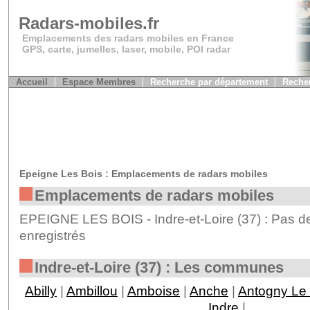
Radars-mobiles.fr
Emplacements des radars mobiles en France
GPS, carte, jumelles, laser, mobile, POI radar
Accueil
Espace Membres
Recherche par département
Recher
Epeigne Les Bois : Emplacements de radars mobiles
Emplacements de radars mobiles
EPEIGNE LES BOIS - Indre-et-Loire (37) : Pas d
enregistrés
Indre-et-Loire (37) : Les communes
Abilly
|
Ambillou
|
Amboise
|
Anche
|
Antogny Le 
Indre
|