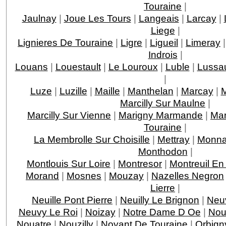
Touraine
|
Jaulnay
|
Joue Les Tours
|
Langeais
|
Larcay
|
Liege
|
Lignieres De Touraine
|
Ligre
|
Ligueil
|
Limeray
Indrois
|
Louans
|
Louestault
|
Le Louroux
|
Luble
|
Lussau
|
Luze
|
Luzille
|
Maille
|
Manthelan
|
Marcay
|
M
Marcilly Sur Maulne
|
Marcilly Sur Vienne
|
Marigny Marmande
|
Mar
Touraine
|
La Membrolle Sur Choisille
|
Mettray
|
Monna
Monthodon
|
Montlouis Sur Loire
|
Montresor
|
Montreuil En
Morand
|
Mosnes
|
Mouzay
|
Nazelles Negron
Lierre
|
Neuille Pont Pierre
|
Neuilly Le Brignon
|
Neuv
Neuvy Le Roi
|
Noizay
|
Notre Dame D Oe
|
Nou
Nouatre
|
Nouzilly
|
Noyant De Touraine
|
Orbign