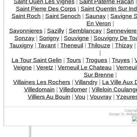
Saint Ouen Les Vignes
|
Saint Paterne Racan
Saint Pierre Des Corps
|
Saint Quentin Sur Ind
Saint Roch
|
Saint Senoch
|
Saunay
|
Savigne S
En Veron
|
Savonnieres
|
Sazilly
|
Semblancay
|
Senneviere
Sonzay
|
Sorigny
|
Souvigne
|
Souvigny De To
Tauxigny
|
Tavant
|
Theneuil
|
Thilouze
|
Thizay
|
La Tour Saint Gelin
|
Tours
|
Trogues
|
Truyes
|
Veigne
|
Veretz
|
Verneuil Le Chateau
|
Verneui
Sur Brenne
|
Villaines Les Rochers
|
Villandry
|
La Ville Aux
Villedomain
|
Villedomer
|
Villeloin Coulang
Villiers Au Bouin
|
Vou
|
Vouvray
|
Yzeures
Copyrig
Design: G. Wolfga