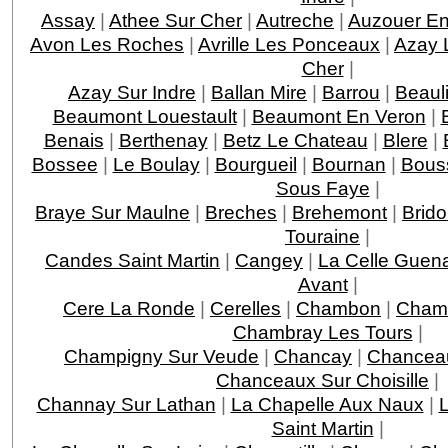
Assay
|
Athee Sur Cher
|
Autreche
|
Auzouer En
Avon Les Roches
|
Avrille Les Ponceaux
|
Azay 
Cher
|
Azay Sur Indre
|
Ballan Mire
|
Barrou
|
Beaul
Beaumont Louestault
|
Beaumont En Veron
|
Benais
|
Berthenay
|
Betz Le Chateau
|
Blere
|
Bossee
|
Le Boulay
|
Bourgueil
|
Bournan
|
Bous
Sous Faye
|
Braye Sur Maulne
|
Breches
|
Brehemont
|
Brido
Touraine
|
Candes Saint Martin
|
Cangey
|
La Celle Guen
Avant
|
Cere La Ronde
|
Cerelles
|
Chambon
|
Chamb
Chambray Les Tours
|
Champigny Sur Veude
|
Chancay
|
Chancea
Chanceaux Sur Choisille
|
Channay Sur Lathan
|
La Chapelle Aux Naux
|
L
Saint Martin
|