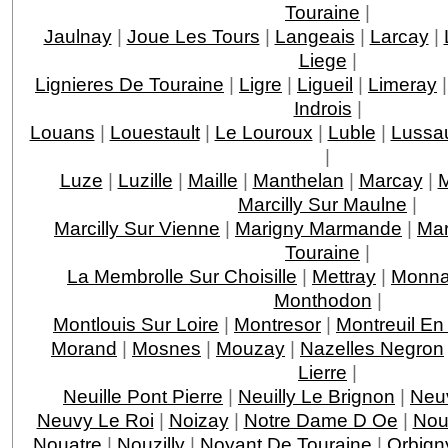
Touraine
|
Jaulnay
|
Joue Les Tours
|
Langeais
|
Larcay
|
Liege
|
Lignieres De Touraine
|
Ligre
|
Ligueil
|
Limeray
Indrois
|
Louans
|
Louestault
|
Le Louroux
|
Luble
|
Lussau
|
Luze
|
Luzille
|
Maille
|
Manthelan
|
Marcay
|
M
Marcilly Sur Maulne
|
Marcilly Sur Vienne
|
Marigny Marmande
|
Mar
Touraine
|
La Membrolle Sur Choisille
|
Mettray
|
Monna
Monthodon
|
Montlouis Sur Loire
|
Montresor
|
Montreuil En
Morand
|
Mosnes
|
Mouzay
|
Nazelles Negron
Lierre
|
Neuille Pont Pierre
|
Neuilly Le Brignon
|
Neuv
Neuvy Le Roi
|
Noizay
|
Notre Dame D Oe
|
Nou
Nouatre
|
Nouzilly
|
Noyant De Touraine
|
Orbign