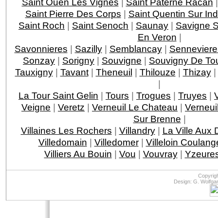
Saint Ouen Les Vignes
|
Saint Paterne Racan
Saint Pierre Des Corps
|
Saint Quentin Sur Ind
Saint Roch
|
Saint Senoch
|
Saunay
|
Savigne S
En Veron
|
Savonnieres
|
Sazilly
|
Semblancay
|
Senneviere
Sonzay
|
Sorigny
|
Souvigne
|
Souvigny De To
Tauxigny
|
Tavant
|
Theneuil
|
Thilouze
|
Thizay
|
La Tour Saint Gelin
|
Tours
|
Trogues
|
Truyes
|
Veigne
|
Veretz
|
Verneuil Le Chateau
|
Verneui
Sur Brenne
|
Villaines Les Rochers
|
Villandry
|
La Ville Aux
Villedomain
|
Villedomer
|
Villeloin Coulang
Villiers Au Bouin
|
Vou
|
Vouvray
|
Yzeures
Copyrig
Design: G. Wolfga