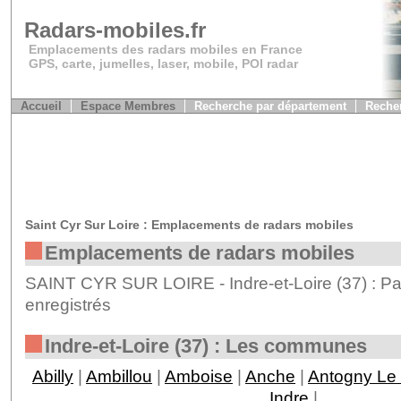
Radars-mobiles.fr
Emplacements des radars mobiles en France
GPS, carte, jumelles, laser, mobile, POI radar
Accueil
Espace Membres
Recherche par département
Recher
Saint Cyr Sur Loire : Emplacements de radars mobiles
Emplacements de radars mobiles
SAINT CYR SUR LOIRE - Indre-et-Loire (37) : Pa
enregistrés
Indre-et-Loire (37) : Les communes
Abilly
|
Ambillou
|
Amboise
|
Anche
|
Antogny Le 
Indre
|