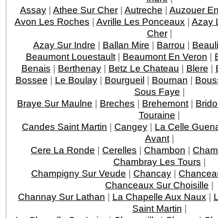
Assay
|
Athee Sur Cher
|
Autreche
|
Auzouer En
Avon Les Roches
|
Avrille Les Ponceaux
|
Azay 
Cher
|
Azay Sur Indre
|
Ballan Mire
|
Barrou
|
Beaul
Beaumont Louestault
|
Beaumont En Veron
|
Benais
|
Berthenay
|
Betz Le Chateau
|
Blere
|
Bossee
|
Le Boulay
|
Bourgueil
|
Bournan
|
Bous
Sous Faye
|
Braye Sur Maulne
|
Breches
|
Brehemont
|
Brido
Touraine
|
Candes Saint Martin
|
Cangey
|
La Celle Guen
Avant
|
Cere La Ronde
|
Cerelles
|
Chambon
|
Chamb
Chambray Les Tours
|
Champigny Sur Veude
|
Chancay
|
Chancea
Chanceaux Sur Choisille
|
Channay Sur Lathan
|
La Chapelle Aux Naux
|
L
Saint Martin
|