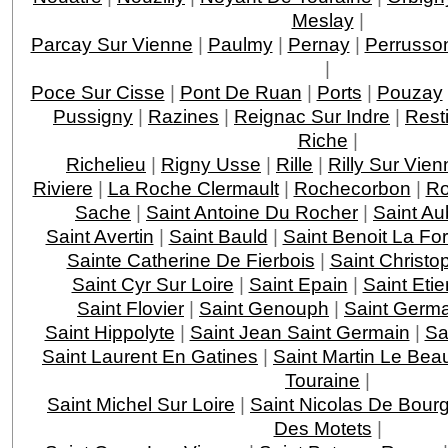
Meslay
|
Parcay Sur Vienne
|
Paulmy
|
Pernay
|
Perrusso
|
Poce Sur Cisse
|
Pont De Ruan
|
Ports
|
Pouzay
Pussigny
|
Razines
|
Reignac Sur Indre
|
Rest
Riche
|
Richelieu
|
Rigny Usse
|
Rille
|
Rilly Sur Vien
Riviere
|
La Roche Clermault
|
Rochecorbon
|
Ro
Sache
|
Saint Antoine Du Rocher
|
Saint Au
Saint Avertin
|
Saint Bauld
|
Saint Benoit La For
Sainte Catherine De Fierbois
|
Saint Christo
Saint Cyr Sur Loire
|
Saint Epain
|
Saint Eti
Saint Flovier
|
Saint Genouph
|
Saint Germa
Saint Hippolyte
|
Saint Jean Saint Germain
|
Sa
Saint Laurent En Gatines
|
Saint Martin Le Bea
Touraine
|
Saint Michel Sur Loire
|
Saint Nicolas De Bourg
Des Motets
|