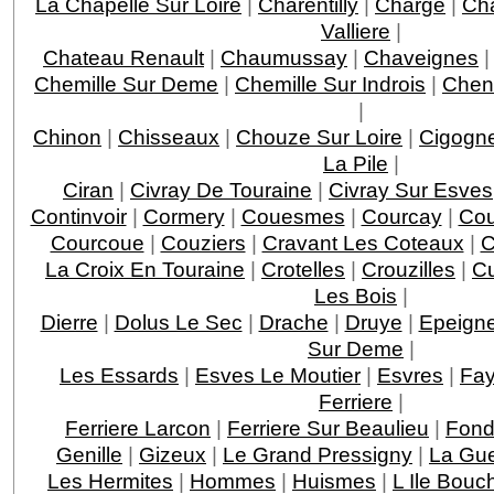
La Chapelle Sur Loire
|
Charentilly
|
Charge
|
Ch
Valliere
|
Chateau Renault
|
Chaumussay
|
Chaveignes
Chemille Sur Deme
|
Chemille Sur Indrois
|
Chen
|
Chinon
|
Chisseaux
|
Chouze Sur Loire
|
Cigogn
La Pile
|
Ciran
|
Civray De Touraine
|
Civray Sur Esves
Continvoir
|
Cormery
|
Couesmes
|
Courcay
|
Cou
Courcoue
|
Couziers
|
Cravant Les Coteaux
|
C
La Croix En Touraine
|
Crotelles
|
Crouzilles
|
C
Les Bois
|
Dierre
|
Dolus Le Sec
|
Drache
|
Druye
|
Epeigne
Sur Deme
|
Les Essards
|
Esves Le Moutier
|
Esvres
|
Fay
Ferriere
|
Ferriere Larcon
|
Ferriere Sur Beaulieu
|
Fond
Genille
|
Gizeux
|
Le Grand Pressigny
|
La Gu
Les Hermites
|
Hommes
|
Huismes
|
L Ile Bouc