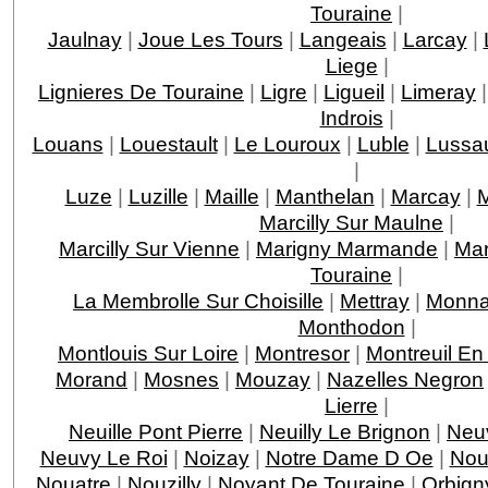
Touraine
|
Jaulnay
|
Joue Les Tours
|
Langeais
|
Larcay
|
Liege
|
Lignieres De Touraine
|
Ligre
|
Ligueil
|
Limeray
Indrois
|
Louans
|
Louestault
|
Le Louroux
|
Luble
|
Lussau
|
Luze
|
Luzille
|
Maille
|
Manthelan
|
Marcay
|
M
Marcilly Sur Maulne
|
Marcilly Sur Vienne
|
Marigny Marmande
|
Mar
Touraine
|
La Membrolle Sur Choisille
|
Mettray
|
Monna
Monthodon
|
Montlouis Sur Loire
|
Montresor
|
Montreuil En
Morand
|
Mosnes
|
Mouzay
|
Nazelles Negron
Lierre
|
Neuille Pont Pierre
|
Neuilly Le Brignon
|
Neuv
Neuvy Le Roi
|
Noizay
|
Notre Dame D Oe
|
Nou
Nouatre
|
Nouzilly
|
Noyant De Touraine
|
Orbign