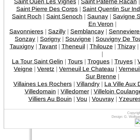
Saint Ouen Les Vignes
|
Saint Paterne Racan
Saint Pierre Des Corps
|
Saint Quentin Sur Ind
Saint Roch
|
Saint Senoch
|
Saunay
|
Savigne S
En Veron
|
Savonnieres
|
Sazilly
|
Semblancay
|
Senneviere
Sonzay
|
Sorigny
|
Souvigne
|
Souvigny De To
Tauxigny
|
Tavant
|
Theneuil
|
Thilouze
|
Thizay
|
La Tour Saint Gelin
|
Tours
|
Trogues
|
Truyes
|
Veigne
|
Veretz
|
Verneuil Le Chateau
|
Verneui
Sur Brenne
|
Villaines Les Rochers
|
Villandry
|
La Ville Aux
Villedomain
|
Villedomer
|
Villeloin Coulang
Villiers Au Bouin
|
Vou
|
Vouvray
|
Yzeures
Copyrig
Design: G. Wolfga