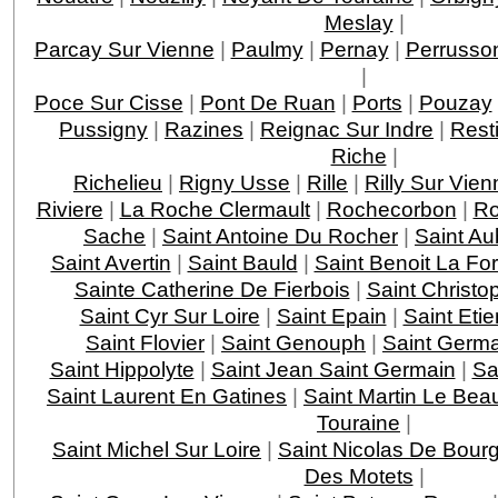
Meslay
|
Parcay Sur Vienne
|
Paulmy
|
Pernay
|
Perrusso
|
Poce Sur Cisse
|
Pont De Ruan
|
Ports
|
Pouzay
Pussigny
|
Razines
|
Reignac Sur Indre
|
Rest
Riche
|
Richelieu
|
Rigny Usse
|
Rille
|
Rilly Sur Vien
Riviere
|
La Roche Clermault
|
Rochecorbon
|
Ro
Sache
|
Saint Antoine Du Rocher
|
Saint Au
Saint Avertin
|
Saint Bauld
|
Saint Benoit La For
Sainte Catherine De Fierbois
|
Saint Christo
Saint Cyr Sur Loire
|
Saint Epain
|
Saint Eti
Saint Flovier
|
Saint Genouph
|
Saint Germa
Saint Hippolyte
|
Saint Jean Saint Germain
|
Sa
Saint Laurent En Gatines
|
Saint Martin Le Bea
Touraine
|
Saint Michel Sur Loire
|
Saint Nicolas De Bourg
Des Motets
|