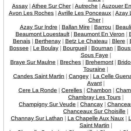
Assay
|
Athee Sur Cher
|
Autreche
|
Auzouer En
Avon Les Roches
|
Avrille Les Ponceaux
|
Azay 
Cher
|
Azay Sur Indre
|
Ballan Mire
|
Barrou
|
Beaul
Beaumont Louestault
|
Beaumont En Veron
|
Benais
|
Berthenay
|
Betz Le Chateau
|
Blere
|
Bossee
|
Le Boulay
|
Bourgueil
|
Bournan
|
Bous
Sous Faye
|
Braye Sur Maulne
|
Breches
|
Brehemont
|
Brido
Touraine
|
Candes Saint Martin
|
Cangey
|
La Celle Guen
Avant
|
Cere La Ronde
|
Cerelles
|
Chambon
|
Chamb
Chambray Les Tours
|
Champigny Sur Veude
|
Chancay
|
Chancea
Chanceaux Sur Choisille
|
Channay Sur Lathan
|
La Chapelle Aux Naux
|
L
Saint Martin
|