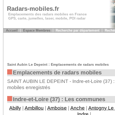
Radars-mobiles.fr
Emplacements des radars mobiles en France
GPS, carte, jumelles, laser, mobile, POI radar
Accueil
Espace Membres
Recherche par département
Recher
Saint Aubin Le Depeint : Emplacements de radars mobiles
Emplacements de radars mobiles
SAINT AUBIN LE DEPEINT - Indre-et-Loire (37) :
mobiles enregistrés
Indre-et-Loire (37) : Les communes
Abilly
|
Ambillou
|
Amboise
|
Anche
|
Antogny Le 
Indre
|