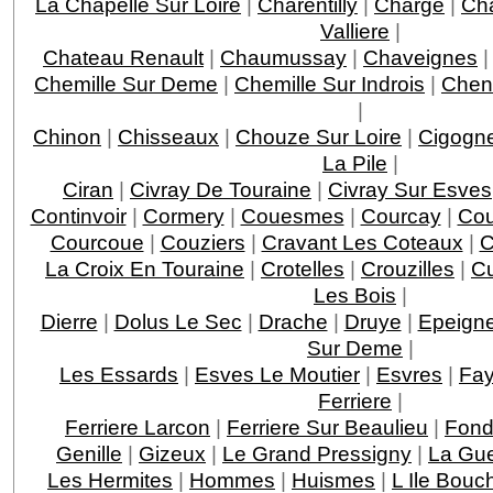
La Chapelle Sur Loire
|
Charentilly
|
Charge
|
Ch
Valliere
|
Chateau Renault
|
Chaumussay
|
Chaveignes
Chemille Sur Deme
|
Chemille Sur Indrois
|
Chen
|
Chinon
|
Chisseaux
|
Chouze Sur Loire
|
Cigogn
La Pile
|
Ciran
|
Civray De Touraine
|
Civray Sur Esves
Continvoir
|
Cormery
|
Couesmes
|
Courcay
|
Cou
Courcoue
|
Couziers
|
Cravant Les Coteaux
|
C
La Croix En Touraine
|
Crotelles
|
Crouzilles
|
C
Les Bois
|
Dierre
|
Dolus Le Sec
|
Drache
|
Druye
|
Epeigne
Sur Deme
|
Les Essards
|
Esves Le Moutier
|
Esvres
|
Fay
Ferriere
|
Ferriere Larcon
|
Ferriere Sur Beaulieu
|
Fond
Genille
|
Gizeux
|
Le Grand Pressigny
|
La Gu
Les Hermites
|
Hommes
|
Huismes
|
L Ile Bouc