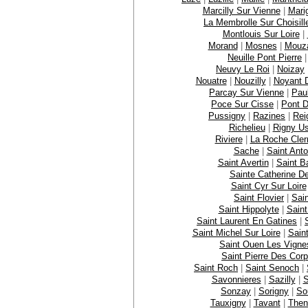
Marcilly Sur Vienne
|
Mari
La Membrolle Sur Choisill
Montlouis Sur Loire
|
Morand
|
Mosnes
|
Mouz
Neuille Pont Pierre
Neuvy Le Roi
|
Noizay
Nouatre
|
Nouzilly
|
Noyant 
Parcay Sur Vienne
|
Pau
Poce Sur Cisse
|
Pont 
Pussigny
|
Razines
|
Rei
Richelieu
|
Rigny U
Riviere
|
La Roche Cler
Sache
|
Saint Ant
Saint Avertin
|
Saint B
Sainte Catherine De
Saint Cyr Sur Loire
Saint Flovier
|
Sai
Saint Hippolyte
|
Saint
Saint Laurent En Gatines
|
Saint Michel Sur Loire
|
Sain
Saint Ouen Les Vigne
Saint Pierre Des Cor
Saint Roch
|
Saint Senoch
|
Savonnieres
|
Sazilly
|
S
Sonzay
|
Sorigny
|
So
Tauxigny
|
Tavant
|
Then