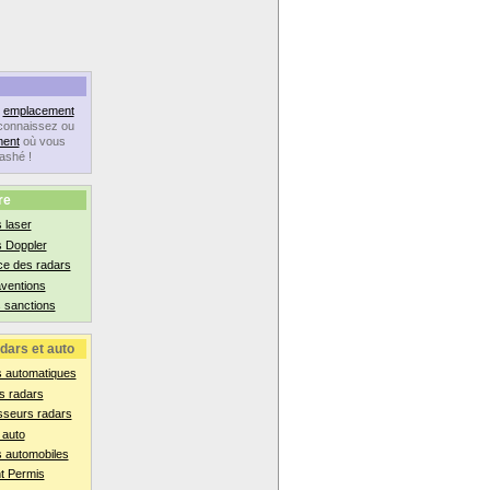
n
emplacement
connaissez ou
ent
où vous
lashé !
re
 laser
s Doppler
ce des radars
aventions
 sanctions
dars et auto
s automatiques
s radars
sseurs radars
 auto
 automobiles
t Permis