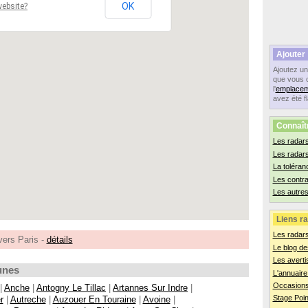
OK
website?
Ajouter
Ajoutez u
que vous 
l'
emplacem
avez été f
Connaît
Les radars
Les radar
La toléran
Les contr
Les autres
Liens ra
Les radar
vers Paris -
détails
Le blog de
Les averti
unes
L'annuaire
Occasions
|
Anche
|
Antogny Le Tillac
|
Artannes Sur Indre
|
Stage Poin
r
|
Autreche
|
Auzouer En Touraine
|
Avoine
|