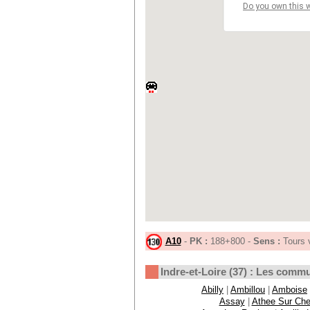
Do you own this 
A10
-
PK :
188+800 -
Sens :
Tours 
Indre-et-Loire (37) : Les comm
Abilly
|
Ambillou
|
Amboise
Assay
|
Athee Sur Che