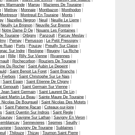
gny Marmande
|
Marray
|
Mazieres De Touraine
|
e
|
Mettray
|
Monnaie
|
Montbazon
|
Monthodon
|
Montresor
|
Montreuil En Touraine
|
Monts
|
ay
|
Nazelles Negron
|
Neuil
|
Neuille Le Lierre
|
|
Neuilly Le Brignon
|
Neuville Sur Brenne
|
|
Notre Dame D Oe
|
Nouans Les Fontaines
|
De Touraine
|
Orbigny
|
Panzoult
|
Parcay Meslay
|
lmy
|
Pernay
|
Perrusson
|
Le Petit Pressigny
|
De Ruan
|
Ports
|
Pouzay
|
Preuilly Sur Claise
|
gnac Sur Indre
|
Restigne
|
Reugny
|
La Riche
|
sse
|
Rille
|
Rilly Sur Vienne
|
Rivarennes
|
mault
|
Rochecorbon
|
Rouziers De Touraine
|
oine Du Rocher
|
Saint Aubin Le Depeint
|
auld
|
Saint Benoit La Foret
|
Saint Branchs
|
 Fierbois
|
Saint Christophe Sur Le Nais
|
|
Saint Epain
|
Saint Etienne De Chigny
|
nt Genouph
|
Saint Germain Sur Vienne
|
 Jean Saint Germain
|
Saint Laurent De Lin
|
Saint Martin Le Beau
|
Sainte Maure De Touraine
|
t Nicolas De Bourgueil
|
Saint Nicolas Des Motets
|
s
|
Saint Paterne Racan
|
Coteaux-sur-loire
|
ps
|
Saint Quentin Sur Indrois
|
Saint Regle
|
Saunay
|
Savigne Sur Lathan
|
Savigny En Veron
|
emblancay
|
Sennevieres
|
Sepmes
|
Seuilly
|
uvigne
|
Souvigny De Touraine
|
Sublaines
|
euil
|
Thilouze
|
Thizay
|
Tournon Saint Pierre
|