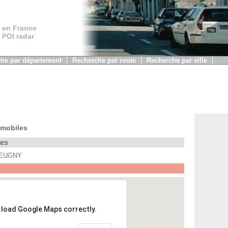
 en France
, POI radar
he par département
Recherche par route
Recherche par ville
 mobiles
les
 REUGNY
t load Google Maps correctly.