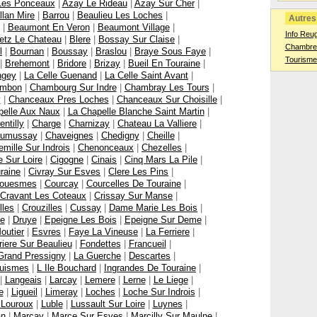
 Les Ponceaux
|
Azay Le Rideau
|
Azay Sur Cher
|
llan Mire
|
Barrou
|
Beaulieu Les Loches
|
Autres 
|
Beaumont En Veron
|
Beaumont Village
|
Info Reu
etz Le Chateau
|
Blere
|
Bossay Sur Claise
|
Chambres
l
|
Bournan
|
Boussay
|
Braslou
|
Braye Sous Faye
|
Tourisme
|
Brehemont
|
Bridore
|
Brizay
|
Bueil En Touraine
|
ngey
|
La Celle Guenand
|
La Celle Saint Avant
|
mbon
|
Chambourg Sur Indre
|
Chambray Les Tours
|
y
|
Chanceaux Pres Loches
|
Chanceaux Sur Choisille
|
pelle Aux Naux
|
La Chapelle Blanche Saint Martin
|
entilly
|
Charge
|
Charnizay
|
Chateau La Valliere
|
umussay
|
Chaveignes
|
Chedigny
|
Cheille
|
mille Sur Indrois
|
Chenonceaux
|
Chezelles
|
 Sur Loire
|
Cigogne
|
Cinais
|
Cinq Mars La Pile
|
raine
|
Civray Sur Esves
|
Clere Les Pins
|
ouesmes
|
Courcay
|
Courcelles De Touraine
|
Cravant Les Coteaux
|
Crissay Sur Manse
|
lles
|
Crouzilles
|
Cussay
|
Dame Marie Les Bois
|
e
|
Druye
|
Epeigne Les Bois
|
Epeigne Sur Deme
|
outier
|
Esvres
|
Faye La Vineuse
|
La Ferriere
|
riere Sur Beaulieu
|
Fondettes
|
Francueil
|
Grand Pressigny
|
La Guerche
|
Descartes
|
uismes
|
L Ile Bouchard
|
Ingrandes De Touraine
|
|
Langeais
|
Larcay
|
Lemere
|
Lerne
|
Le Liege
|
e
|
Ligueil
|
Limeray
|
Loches
|
Loche Sur Indrois
|
 Louroux
|
Luble
|
Lussault Sur Loire
|
Luynes
|
an
|
Marcay
|
Marce Sur Esves
|
Marcilly Sur Maulne
|