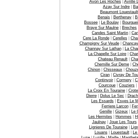
Avon Les Roches
|
Avrille
Azay Sur Indre
|
Ba
Beaumont Louestault
Benais
|
Berthenay
|
B
Bossee
|
Le Boulay
|
Bourguei
Braye Sur Maulne
|
Breches
Candes Saint Martin
|
Ca
Cere La Ronde
|
Cerelles
|
Cha
Champigny Sur Veude
|
Chanca
Channay Sur Lathan
|
La Cha
La Chapelle Sur Loire
|
Char
Chateau Renault
|
Cha
Chemille Sur Deme
|
Che
Chinon
|
Chisseaux
|
Chouze
Ciran
|
Civray De Tou
Continvoir
|
Cormery
|
C
Courcoue
|
Couziers
|
La Croix En Touraine
|
Crote
Dierre
|
Dolus Le Sec
|
Drach
Les Essards
|
Esves Le M
Ferriere Larcon
|
Fer
Genille
|
Gizeux
|
Le 
Les Hermites
|
Hommes
|
H
Jaulnay
|
Joue Les Tours
Lignieres De Touraine
|
Ligr
Louans
|
Louestault
|
Le
Luze
|
Luzille
|
Maille
|
Manthel