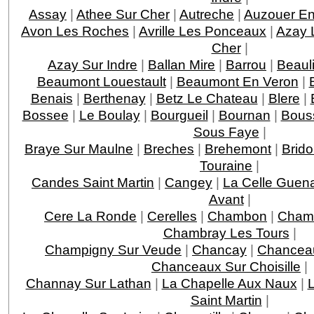
Assay
|
Athee Sur Cher
|
Autreche
|
Auzouer En
Avon Les Roches
|
Avrille Les Ponceaux
|
Azay 
Cher
|
Azay Sur Indre
|
Ballan Mire
|
Barrou
|
Beaul
Beaumont Louestault
|
Beaumont En Veron
|
Benais
|
Berthenay
|
Betz Le Chateau
|
Blere
|
Bossee
|
Le Boulay
|
Bourgueil
|
Bournan
|
Bous
Sous Faye
|
Braye Sur Maulne
|
Breches
|
Brehemont
|
Brido
Touraine
|
Candes Saint Martin
|
Cangey
|
La Celle Guen
Avant
|
Cere La Ronde
|
Cerelles
|
Chambon
|
Chamb
Chambray Les Tours
|
Champigny Sur Veude
|
Chancay
|
Chancea
Chanceaux Sur Choisille
|
Channay Sur Lathan
|
La Chapelle Aux Naux
|
L
Saint Martin
|