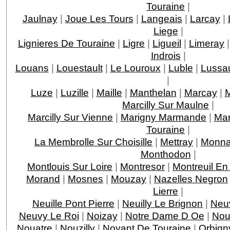
Touraine
|
Jaulnay
|
Joue Les Tours
|
Langeais
|
Larcay
|
Liege
|
Lignieres De Touraine
|
Ligre
|
Ligueil
|
Limeray
Indrois
|
Louans
|
Louestault
|
Le Louroux
|
Luble
|
Lussau
|
Luze
|
Luzille
|
Maille
|
Manthelan
|
Marcay
|
M
Marcilly Sur Maulne
|
Marcilly Sur Vienne
|
Marigny Marmande
|
Mar
Touraine
|
La Membrolle Sur Choisille
|
Mettray
|
Monna
Monthodon
|
Montlouis Sur Loire
|
Montresor
|
Montreuil En
Morand
|
Mosnes
|
Mouzay
|
Nazelles Negron
Lierre
|
Neuille Pont Pierre
|
Neuilly Le Brignon
|
Neuv
Neuvy Le Roi
|
Noizay
|
Notre Dame D Oe
|
Nou
Nouatre
|
Nouzilly
|
Noyant De Touraine
|
Orbign