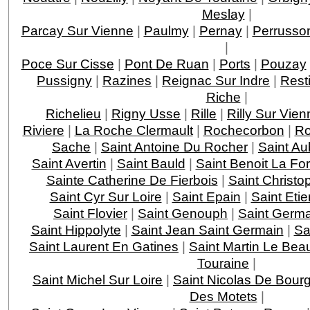
Meslay
|
Parcay Sur Vienne
|
Paulmy
|
Pernay
|
Perrusso
|
Poce Sur Cisse
|
Pont De Ruan
|
Ports
|
Pouzay
Pussigny
|
Razines
|
Reignac Sur Indre
|
Rest
Riche
|
Richelieu
|
Rigny Usse
|
Rille
|
Rilly Sur Vien
Riviere
|
La Roche Clermault
|
Rochecorbon
|
Ro
Sache
|
Saint Antoine Du Rocher
|
Saint Au
Saint Avertin
|
Saint Bauld
|
Saint Benoit La For
Sainte Catherine De Fierbois
|
Saint Christo
Saint Cyr Sur Loire
|
Saint Epain
|
Saint Eti
Saint Flovier
|
Saint Genouph
|
Saint Germa
Saint Hippolyte
|
Saint Jean Saint Germain
|
Sa
Saint Laurent En Gatines
|
Saint Martin Le Bea
Touraine
|
Saint Michel Sur Loire
|
Saint Nicolas De Bourg
Des Motets
|