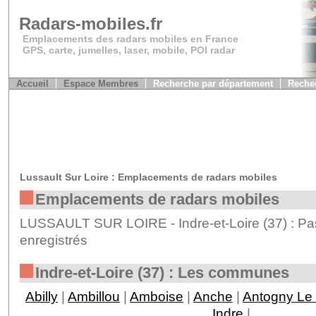
Radars-mobiles.fr
Emplacements des radars mobiles en France
GPS, carte, jumelles, laser, mobile, POI radar
Accueil
Espace Membres
Recherche par département
Recher
Lussault Sur Loire : Emplacements de radars mobiles
Emplacements de radars mobiles
LUSSAULT SUR LOIRE - Indre-et-Loire (37) : Pa
enregistrés
Indre-et-Loire (37) : Les communes
Abilly
|
Ambillou
|
Amboise
|
Anche
|
Antogny Le 
Indre
|