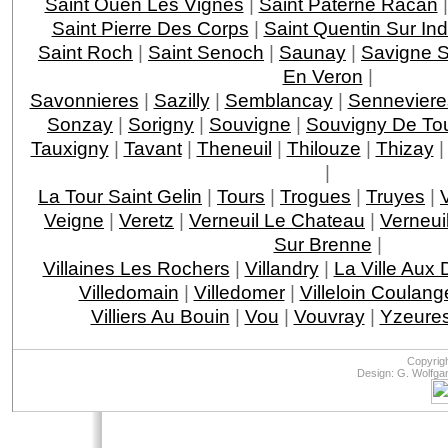
Saint Ouen Les Vignes
|
Saint Paterne Racan
Saint Pierre Des Corps
|
Saint Quentin Sur Ind
Saint Roch
|
Saint Senoch
|
Saunay
|
Savigne S
En Veron
|
Savonnieres
|
Sazilly
|
Semblancay
|
Senneviere
Sonzay
|
Sorigny
|
Souvigne
|
Souvigny De To
Tauxigny
|
Tavant
|
Theneuil
|
Thilouze
|
Thizay
|
La Tour Saint Gelin
|
Tours
|
Trogues
|
Truyes
|
Veigne
|
Veretz
|
Verneuil Le Chateau
|
Verneui
Sur Brenne
|
Villaines Les Rochers
|
Villandry
|
La Ville Aux
Villedomain
|
Villedomer
|
Villeloin Coulang
Villiers Au Bouin
|
Vou
|
Vouvray
|
Yzeures
Copyrig
Design: G. Wolfga