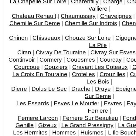
La Chapelle Sur Loire
|
Charentilly
|
Charge
|
Ch
Valliere
|
Chateau Renault
|
Chaumussay
|
Chaveignes
Chemille Sur Deme
|
Chemille Sur Indrois
|
Chen
|
Chinon
|
Chisseaux
|
Chouze Sur Loire
|
Cigogn
La Pile
|
Ciran
|
Civray De Touraine
|
Civray Sur Esves
Continvoir
|
Cormery
|
Couesmes
|
Courcay
|
Cou
Courcoue
|
Couziers
|
Cravant Les Coteaux
|
C
La Croix En Touraine
|
Crotelles
|
Crouzilles
|
C
Les Bois
|
Dierre
|
Dolus Le Sec
|
Drache
|
Druye
|
Epeigne
Sur Deme
|
Les Essards
|
Esves Le Moutier
|
Esvres
|
Fay
Ferriere
|
Ferriere Larcon
|
Ferriere Sur Beaulieu
|
Fond
Genille
|
Gizeux
|
Le Grand Pressigny
|
La Gu
Les Hermites
|
Hommes
|
Huismes
|
L Ile Bouc