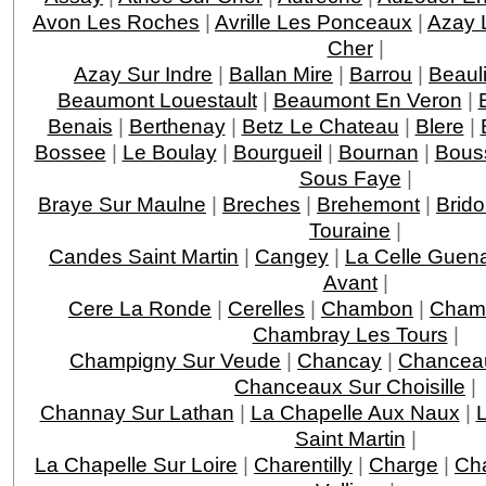
Avon Les Roches
|
Avrille Les Ponceaux
|
Azay 
Cher
|
Azay Sur Indre
|
Ballan Mire
|
Barrou
|
Beaul
Beaumont Louestault
|
Beaumont En Veron
|
Benais
|
Berthenay
|
Betz Le Chateau
|
Blere
|
Bossee
|
Le Boulay
|
Bourgueil
|
Bournan
|
Bous
Sous Faye
|
Braye Sur Maulne
|
Breches
|
Brehemont
|
Brido
Touraine
|
Candes Saint Martin
|
Cangey
|
La Celle Guen
Avant
|
Cere La Ronde
|
Cerelles
|
Chambon
|
Chamb
Chambray Les Tours
|
Champigny Sur Veude
|
Chancay
|
Chancea
Chanceaux Sur Choisille
|
Channay Sur Lathan
|
La Chapelle Aux Naux
|
L
Saint Martin
|
La Chapelle Sur Loire
|
Charentilly
|
Charge
|
Ch