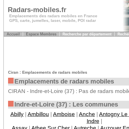
Radars-mobiles.fr
Emplacements des radars mobiles en France
GPS, carte, jumelles, laser, mobile, POI radar
Accueil
Espace Membres
Recherche par département
Recher
Ciran : Emplacements de radars mobiles
Emplacements de radars mobiles
CIRAN - Indre-et-Loire (37) : Pas de radars mobil
Indre-et-Loire (37) : Les communes
Abilly
|
Ambillou
|
Amboise
|
Anche
|
Antogny Le 
Indre
|
Assay
|
Athee Sur Cher
|
Autreche
|
Auzouer En