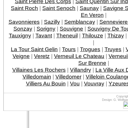
Saint Pierre Des Corps
|
Saint Quentin Sur Ind
Saint Roch
|
Saint Senoch
|
Saunay
|
Savigne S
En Veron
|
Savonnieres
|
Sazilly
|
Semblancay
|
Senneviere
Sonzay
|
Sorigny
|
Souvigne
|
Souvigny De To
Tauxigny
|
Tavant
|
Theneuil
|
Thilouze
|
Thizay
|
La Tour Saint Gelin
|
Tours
|
Trogues
|
Truyes
|
Veigne
|
Veretz
|
Verneuil Le Chateau
|
Verneui
Sur Brenne
|
Villaines Les Rochers
|
Villandry
|
La Ville Aux
Villedomain
|
Villedomer
|
Villeloin Coulang
Villiers Au Bouin
|
Vou
|
Vouvray
|
Yzeures
Copyrig
Design: G. Wolfga