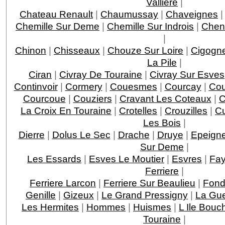
Valliere
|
Chateau Renault
|
Chaumussay
|
Chaveignes
Chemille Sur Deme
|
Chemille Sur Indrois
|
Chen
|
Chinon
|
Chisseaux
|
Chouze Sur Loire
|
Cigogn
La Pile
|
Ciran
|
Civray De Touraine
|
Civray Sur Esves
Continvoir
|
Cormery
|
Couesmes
|
Courcay
|
Cou
Courcoue
|
Couziers
|
Cravant Les Coteaux
|
C
La Croix En Touraine
|
Crotelles
|
Crouzilles
|
C
Les Bois
|
Dierre
|
Dolus Le Sec
|
Drache
|
Druye
|
Epeigne
Sur Deme
|
Les Essards
|
Esves Le Moutier
|
Esvres
|
Fay
Ferriere
|
Ferriere Larcon
|
Ferriere Sur Beaulieu
|
Fond
Genille
|
Gizeux
|
Le Grand Pressigny
|
La Gu
Les Hermites
|
Hommes
|
Huismes
|
L Ile Bouc
Touraine
|