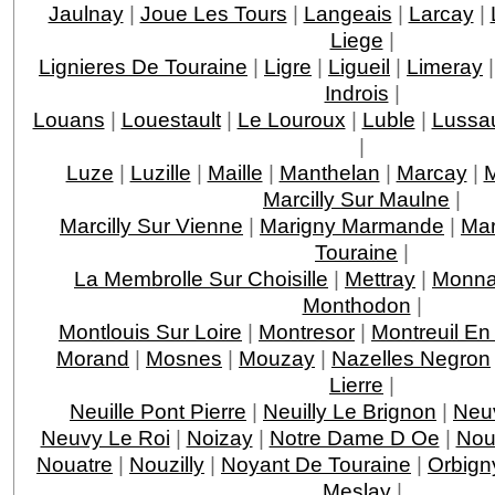
Jaulnay
|
Joue Les Tours
|
Langeais
|
Larcay
|
Liege
|
Lignieres De Touraine
|
Ligre
|
Ligueil
|
Limeray
Indrois
|
Louans
|
Louestault
|
Le Louroux
|
Luble
|
Lussau
|
Luze
|
Luzille
|
Maille
|
Manthelan
|
Marcay
|
M
Marcilly Sur Maulne
|
Marcilly Sur Vienne
|
Marigny Marmande
|
Mar
Touraine
|
La Membrolle Sur Choisille
|
Mettray
|
Monna
Monthodon
|
Montlouis Sur Loire
|
Montresor
|
Montreuil En
Morand
|
Mosnes
|
Mouzay
|
Nazelles Negron
Lierre
|
Neuille Pont Pierre
|
Neuilly Le Brignon
|
Neuv
Neuvy Le Roi
|
Noizay
|
Notre Dame D Oe
|
Nou
Nouatre
|
Nouzilly
|
Noyant De Touraine
|
Orbign
Meslay
|