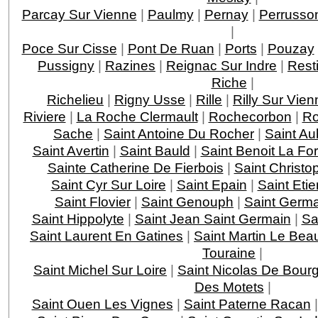
Parcay Sur Vienne
|
Paulmy
|
Pernay
|
Perrusso
|
Poce Sur Cisse
|
Pont De Ruan
|
Ports
|
Pouzay
Pussigny
|
Razines
|
Reignac Sur Indre
|
Rest
Riche
|
Richelieu
|
Rigny Usse
|
Rille
|
Rilly Sur Vien
Riviere
|
La Roche Clermault
|
Rochecorbon
|
Ro
Sache
|
Saint Antoine Du Rocher
|
Saint Au
Saint Avertin
|
Saint Bauld
|
Saint Benoit La For
Sainte Catherine De Fierbois
|
Saint Christo
Saint Cyr Sur Loire
|
Saint Epain
|
Saint Eti
Saint Flovier
|
Saint Genouph
|
Saint Germa
Saint Hippolyte
|
Saint Jean Saint Germain
|
Sa
Saint Laurent En Gatines
|
Saint Martin Le Bea
Touraine
|
Saint Michel Sur Loire
|
Saint Nicolas De Bourg
Des Motets
|
Saint Ouen Les Vignes
|
Saint Paterne Racan