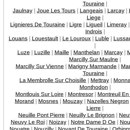
Touraine
|
Jaulnay
|
Joue Les Tours
|
Langeais
|
Larcay
|
Liege
|
Lignieres De Touraine
|
Ligre
|
Ligueil
|
Limeray
Indrois
|
Louans
|
Louestault
|
Le Louroux
|
Luble
|
Lussau
|
Luze
|
Luzille
|
Maille
|
Manthelan
|
Marcay
|
M
Marcilly Sur Maulne
|
Marcilly Sur Vienne
|
Marigny Marmande
|
Mar
Touraine
|
La Membrolle Sur Choisille
|
Mettray
|
Monna
Monthodon
|
Montlouis Sur Loire
|
Montresor
|
Montreuil En
Morand
|
Mosnes
|
Mouzay
|
Nazelles Negron
Lierre
|
Neuille Pont Pierre
|
Neuilly Le Brignon
|
Neuv
Neuvy Le Roi
|
Noizay
|
Notre Dame D Oe
|
Nou
Nouatre
|
Nouzilly
|
Noyant De Touraine
|
Orbign