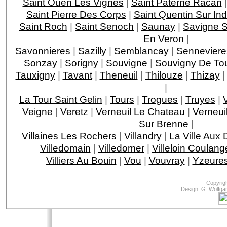
Saint Ouen Les Vignes
|
Saint Paterne Racan
Saint Pierre Des Corps
|
Saint Quentin Sur Ind
Saint Roch
|
Saint Senoch
|
Saunay
|
Savigne S
En Veron
|
Savonnieres
|
Sazilly
|
Semblancay
|
Senneviere
Sonzay
|
Sorigny
|
Souvigne
|
Souvigny De To
Tauxigny
|
Tavant
|
Theneuil
|
Thilouze
|
Thizay
|
La Tour Saint Gelin
|
Tours
|
Trogues
|
Truyes
|
Veigne
|
Veretz
|
Verneuil Le Chateau
|
Verneui
Sur Brenne
|
Villaines Les Rochers
|
Villandry
|
La Ville Aux
Villedomain
|
Villedomer
|
Villeloin Coulang
Villiers Au Bouin
|
Vou
|
Vouvray
|
Yzeures
Copyrig
Design: G. Wolfga