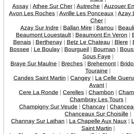
Assay
|
Athee Sur Cher
|
Autreche
|
Auzouer En
Avon Les Roches
|
Avrille Les Ponceaux
|
Azay 
Cher
|
Azay Sur Indre
|
Ballan Mire
|
Barrou
|
Beaul
Beaumont Louestault
|
Beaumont En Veron
|
Benais
|
Berthenay
|
Betz Le Chateau
|
Blere
|
Bossee
|
Le Boulay
|
Bourgueil
|
Bournan
|
Bous
Sous Faye
|
Braye Sur Maulne
|
Breches
|
Brehemont
|
Brido
Touraine
|
Candes Saint Martin
|
Cangey
|
La Celle Guen
Avant
|
Cere La Ronde
|
Cerelles
|
Chambon
|
Chamb
Chambray Les Tours
|
Champigny Sur Veude
|
Chancay
|
Chancea
Chanceaux Sur Choisille
|
Channay Sur Lathan
|
La Chapelle Aux Naux
|
L
Saint Martin
|