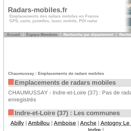
Radars-mobiles.fr
Emplacements des radars mobiles en France
GPS, carte, jumelles, laser, mobile, POI radar
Accueil
Espace Membres
Recherche par département
Recher
Chaumussay : Emplacements de radars mobiles
Emplacements de radars mobiles
CHAUMUSSAY - Indre-et-Loire (37) : Pas de rad
enregistrés
Indre-et-Loire (37) : Les communes
Abilly
|
Ambillou
|
Amboise
|
Anche
|
Antogny Le 
Indre
|