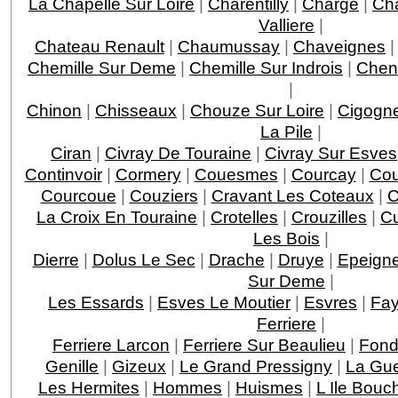
La Chapelle Sur Loire
|
Charentilly
|
Charge
|
Ch
Valliere
|
Chateau Renault
|
Chaumussay
|
Chaveignes
Chemille Sur Deme
|
Chemille Sur Indrois
|
Chen
|
Chinon
|
Chisseaux
|
Chouze Sur Loire
|
Cigogn
La Pile
|
Ciran
|
Civray De Touraine
|
Civray Sur Esves
Continvoir
|
Cormery
|
Couesmes
|
Courcay
|
Cou
Courcoue
|
Couziers
|
Cravant Les Coteaux
|
C
La Croix En Touraine
|
Crotelles
|
Crouzilles
|
C
Les Bois
|
Dierre
|
Dolus Le Sec
|
Drache
|
Druye
|
Epeigne
Sur Deme
|
Les Essards
|
Esves Le Moutier
|
Esvres
|
Fay
Ferriere
|
Ferriere Larcon
|
Ferriere Sur Beaulieu
|
Fond
Genille
|
Gizeux
|
Le Grand Pressigny
|
La Gu
Les Hermites
|
Hommes
|
Huismes
|
L Ile Bouc