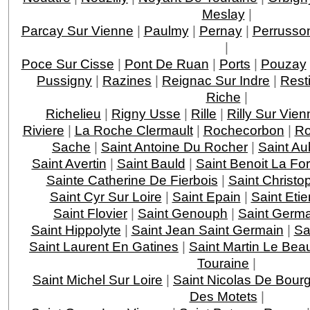
Meslay
|
Parcay Sur Vienne
|
Paulmy
|
Pernay
|
Perrusso
|
Poce Sur Cisse
|
Pont De Ruan
|
Ports
|
Pouzay
Pussigny
|
Razines
|
Reignac Sur Indre
|
Rest
Riche
|
Richelieu
|
Rigny Usse
|
Rille
|
Rilly Sur Vien
Riviere
|
La Roche Clermault
|
Rochecorbon
|
Ro
Sache
|
Saint Antoine Du Rocher
|
Saint Au
Saint Avertin
|
Saint Bauld
|
Saint Benoit La For
Sainte Catherine De Fierbois
|
Saint Christo
Saint Cyr Sur Loire
|
Saint Epain
|
Saint Eti
Saint Flovier
|
Saint Genouph
|
Saint Germa
Saint Hippolyte
|
Saint Jean Saint Germain
|
Sa
Saint Laurent En Gatines
|
Saint Martin Le Bea
Touraine
|
Saint Michel Sur Loire
|
Saint Nicolas De Bourg
Des Motets
|