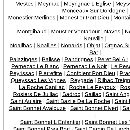
Mestes
|
Meymac
|
Meyrignac L Eglise
|
Meys
Monceaux Sur Dordogne
|
Monestier Merlines
|
Monestier Port Dieu
|
Montai
|
Montgibaud
|
Moustier Ventadour
|
Naves
|
N
Neuville
|
Noailhac
|
Noailles
|
Nonards
|
Objat
|
Orgnac Su
Bar
|
Palazinges
|
Palisse
|
Pandrignes
|
Peret Bel Air
Perpezac Le Blanc
|
Perpezac Le Noir
|
Le Pes
Peyrissac
|
Pierrefitte
|
Confolent Port Dieu
|
Pra
Queyssac Les Vignes
|
Reygade
|
Rilhac Treig
La Roche Canillac
|
Roche Le Peyroux
|
Ros
Rosiers De Juillac
|
Sadroc
|
Saillac
|
Saint Ang
Saint Aulaire
|
Saint Bazile De La Roche
|
Saint
Saint Bonnet Avalouze
|
Saint Bonnet Elvert
|
Sai
|
Saint Bonnet L Enfantier
|
Saint Bonnet Les 
Saint Bonnet Pres Bort
|
Saint Cernin De Larch