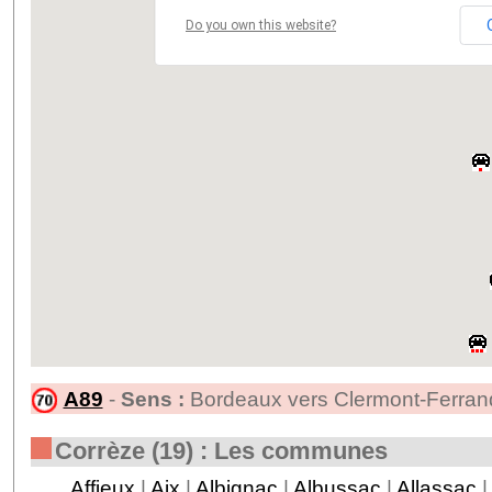
Do you own this website?
A89
-
Sens :
Bordeaux vers Clermont-Ferran
Corrèze (19) : Les communes
Affieux
|
Aix
|
Albignac
|
Albussac
|
Allassac
|