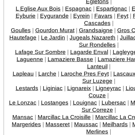
Egletons
|
L Eglise Aux Bois
|
Espagnac
|
Espartignac
|
E
Eyburie
|
Eygurande
|
Eyrein
|
Favars
|
Feyt
|
Cascades
|
Goulles
|
Gourdon Murat
|
Grandsaigne
|
Gros 
Hautefage
|
Le Jardin
|
Jugeals Nazareth
|
Juilla
Sur Rondelles
|
Lafage Sur Sombre
|
Lagarde Enval
|
Lagleyge
Laguenne
|
Lamaziere Basse
|
Lamaziere Ha
Lanteuil
|
Lapleau
|
Larche
|
Laroche Pres Feyt
|
Lascau
Sur Luzege
|
Lestards
|
Liginiac
|
Lignareix
|
Ligneyrac
|
Lio
Couze
|
Le Lonzac
|
Lostanges
|
Louignac
|
Lubersac
|
M
Sur Correze
|
Mansac
|
Marcillac La Croisille
|
Marcillac La C
Margerides
|
Masseret
|
Maussac
|
Meilhards
|
Merlines
|