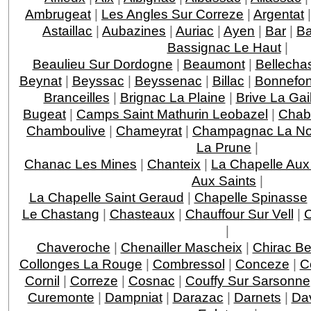
Ambrugeat
|
Les Angles Sur Correze
|
Argentat
Astaillac
|
Aubazines
|
Auriac
|
Ayen
|
Bar
|
Ba
Bassignac Le Haut
|
Beaulieu Sur Dordogne
|
Beaumont
|
Bellecha
Beynat
|
Beyssac
|
Beyssenac
|
Billac
|
Bonnefo
Branceilles
|
Brignac La Plaine
|
Brive La Gai
Bugeat
|
Camps Saint Mathurin Leobazel
|
Chab
Chamboulive
|
Chameyrat
|
Champagnac La Noa
La Prune
|
Chanac Les Mines
|
Chanteix
|
La Chapelle Aux
Aux Saints
|
La Chapelle Saint Geraud
|
Chapelle Spinasse
Le Chastang
|
Chasteaux
|
Chauffour Sur Vell
|
C
|
Chaveroche
|
Chenailler Mascheix
|
Chirac Be
Collonges La Rouge
|
Combressol
|
Conceze
|
C
Cornil
|
Correze
|
Cosnac
|
Couffy Sur Sarsonne
Curemonte
|
Dampniat
|
Darazac
|
Darnets
|
Da