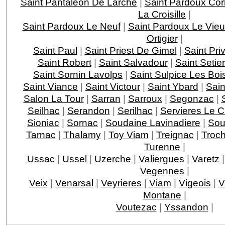
Saint Pantaleon De Larche
|
Saint Pardoux Cor
La Croisille
|
Saint Pardoux Le Neuf
|
Saint Pardoux Le Vie
Ortigier
|
Saint Paul
|
Saint Priest De Gimel
|
Saint Pri
Saint Robert
|
Saint Salvadour
|
Saint Setie
Saint Sornin Lavolps
|
Saint Sulpice Les Boi
Saint Viance
|
Saint Victour
|
Saint Ybard
|
Sain
Salon La Tour
|
Sarran
|
Sarroux
|
Segonzac
|
Seilhac
|
Serandon
|
Serilhac
|
Servieres Le 
Sioniac
|
Sornac
|
Soudaine Lavinadiere
|
Sou
Tarnac
|
Thalamy
|
Toy Viam
|
Treignac
|
Troc
Turenne
|
Ussac
|
Ussel
|
Uzerche
|
Valiergues
|
Varetz
Vegennes
|
Veix
|
Venarsal
|
Veyrieres
|
Viam
|
Vigeois
|
V
Montane
|
Voutezac
|
Yssandon
|