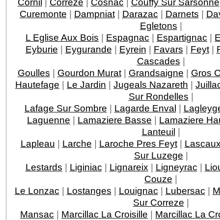
Cornil
|
Correze
|
Cosnac
|
Couffy Sur Sarsonne
Curemonte
|
Dampniat
|
Darazac
|
Darnets
|
Da
Egletons
|
L Eglise Aux Bois
|
Espagnac
|
Espartignac
|
E
Eyburie
|
Eygurande
|
Eyrein
|
Favars
|
Feyt
|
Cascades
|
Goulles
|
Gourdon Murat
|
Grandsaigne
|
Gros 
Hautefage
|
Le Jardin
|
Jugeals Nazareth
|
Juilla
Sur Rondelles
|
Lafage Sur Sombre
|
Lagarde Enval
|
Lagleyge
Laguenne
|
Lamaziere Basse
|
Lamaziere Ha
Lanteuil
|
Lapleau
|
Larche
|
Laroche Pres Feyt
|
Lascau
Sur Luzege
|
Lestards
|
Liginiac
|
Lignareix
|
Ligneyrac
|
Lio
Couze
|
Le Lonzac
|
Lostanges
|
Louignac
|
Lubersac
|
M
Sur Correze
|
Mansac
|
Marcillac La Croisille
|
Marcillac La C