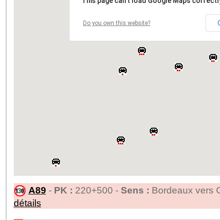
This page can't load Google Maps correctl
Do you own this website?
A89
-
PK :
220+500 -
Sens :
Bordeaux vers C
détails