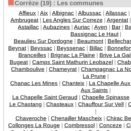
Corrèze (19) : Les communes
Affieux
|
Aix
|
Albignac
|
Albussac
|
Allassac
|
Ambrugeat
|
Les Angles Sur Correze
|
Argentat
Astaillac
|
Aubazines
|
Auriac
|
Ayen
|
Bar
|
Ba
Bassignac Le Haut
|
Beaulieu Sur Dordogne
|
Beaumont
|
Bellecha
Beynat
|
Beyssac
|
Beyssenac
|
Billac
|
Bonnefo
Branceilles
|
Brignac La Plaine
|
Brive La Gai
Bugeat
|
Camps Saint Mathurin Leobazel
|
Chab
Chamboulive
|
Chameyrat
|
Champagnac La Noa
La Prune
|
Chanac Les Mines
|
Chanteix
|
La Chapelle Aux
Aux Saints
|
La Chapelle Saint Geraud
|
Chapelle Spinasse
Le Chastang
|
Chasteaux
|
Chauffour Sur Vell
|
C
|
Chaveroche
|
Chenailler Mascheix
|
Chirac Be
Collonges La Rouge
|
Combressol
|
Conceze
|
C