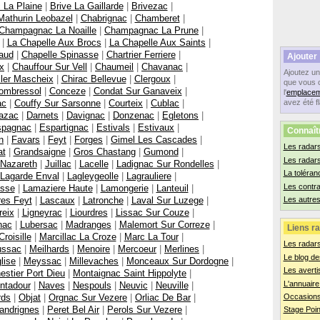
 La Plaine
|
Brive La Gaillarde
|
Brivezac
|
athurin Leobazel
|
Chabrignac
|
Chamberet
|
Champagnac La Noaille
|
Champagnac La Prune
|
|
La Chapelle Aux Brocs
|
La Chapelle Aux Saints
|
aud
|
Chapelle Spinasse
|
Chartrier Ferriere
|
Ajouter
x
|
Chauffour Sur Vell
|
Chaumeil
|
Chavanac
|
Ajoutez u
ller Mascheix
|
Chirac Bellevue
|
Clergoux
|
que vous 
ombressol
|
Conceze
|
Condat Sur Ganaveix
|
l'
emplacem
ac
|
Couffy Sur Sarsonne
|
Courteix
|
Cublac
|
avez été f
azac
|
Darnets
|
Davignac
|
Donzenac
|
Egletons
|
spagnac
|
Espartignac
|
Estivals
|
Estivaux
|
Connaît
n
|
Favars
|
Feyt
|
Forges
|
Gimel Les Cascades
|
Les radars
at
|
Grandsaigne
|
Gros Chastang
|
Gumond
|
Les radar
 Nazareth
|
Juillac
|
Lacelle
|
Ladignac Sur Rondelles
|
La toléran
Lagarde Enval
|
Lagleygeolle
|
Lagrauliere
|
Les contr
asse
|
Lamaziere Haute
|
Lamongerie
|
Lanteuil
|
res Feyt
|
Lascaux
|
Latronche
|
Laval Sur Luzege
|
Les autres
reix
|
Ligneyrac
|
Liourdres
|
Lissac Sur Couze
|
nac
|
Lubersac
|
Madranges
|
Malemort Sur Correze
|
Liens ra
roisille
|
Marcillac La Croze
|
Marc La Tour
|
Les radar
ssac
|
Meilhards
|
Menoire
|
Mercoeur
|
Merlines
|
Le blog de
lise
|
Meyssac
|
Millevaches
|
Monceaux Sur Dordogne
|
Les averti
estier Port Dieu
|
Montaignac Saint Hippolyte
|
L'annuaire
ntadour
|
Naves
|
Nespouls
|
Neuvic
|
Neuville
|
rds
|
Objat
|
Orgnac Sur Vezere
|
Orliac De Bar
|
Occasions
andrignes
|
Peret Bel Air
|
Perols Sur Vezere
|
Stage Poin