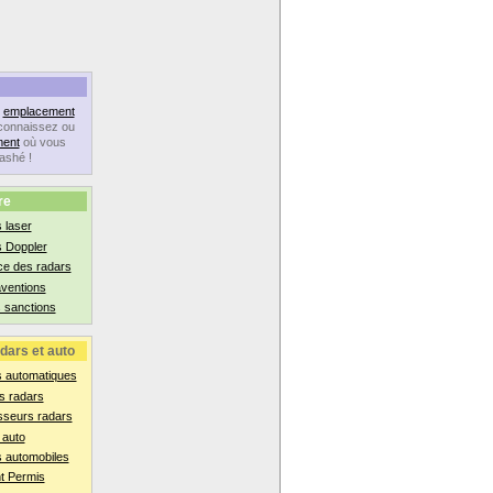
n
emplacement
connaissez ou
ent
où vous
lashé !
re
 laser
s Doppler
ce des radars
aventions
 sanctions
dars et auto
s automatiques
s radars
sseurs radars
 auto
 automobiles
t Permis