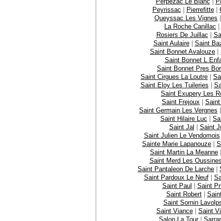
Perpezac Le Blanc
|
P
Peyrissac
|
Pierrefitte
|
Queyssac Les Vignes
La Roche Canillac
Rosiers De Juillac
|
Sa
Saint Aulaire
|
Saint Ba
Saint Bonnet Avalouze
|
Saint Bonnet L Enfa
Saint Bonnet Pres Bor
Saint Cirgues La Loutre
|
Sa
Saint Eloy Les Tuileries
|
Sa
Saint Exupery Les 
Saint Frejoux
|
Saint
Saint Germain Les Vergnes
Saint Hilaire Luc
|
Sa
Saint Jal
|
Saint J
Saint Julien Le Vendomois
Sainte Marie Lapanouze
|
S
Saint Martin La Meanne
Saint Merd Les Oussine
Saint Pantaleon De Larche
|
Saint Pardoux Le Neuf
|
Sa
Saint Paul
|
Saint Pr
Saint Robert
|
Sain
Saint Sornin Lavolp
Saint Viance
|
Saint Vi
Salon La Tour
|
Sarra