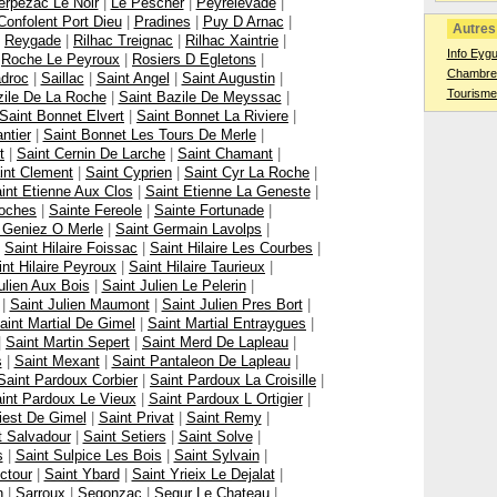
erpezac Le Noir
|
Le Pescher
|
Peyrelevade
|
Confolent Port Dieu
|
Pradines
|
Puy D Arnac
|
Autres 
|
Reygade
|
Rilhac Treignac
|
Rilhac Xaintrie
|
Info Eyg
|
Roche Le Peyroux
|
Rosiers D Egletons
|
Chambres
droc
|
Saillac
|
Saint Angel
|
Saint Augustin
|
Tourisme
zile De La Roche
|
Saint Bazile De Meyssac
|
Saint Bonnet Elvert
|
Saint Bonnet La Riviere
|
ntier
|
Saint Bonnet Les Tours De Merle
|
t
|
Saint Cernin De Larche
|
Saint Chamant
|
int Clement
|
Saint Cyprien
|
Saint Cyr La Roche
|
int Etienne Aux Clos
|
Saint Etienne La Geneste
|
Roches
|
Sainte Fereole
|
Sainte Fortunade
|
 Geniez O Merle
|
Saint Germain Lavolps
|
|
Saint Hilaire Foissac
|
Saint Hilaire Les Courbes
|
int Hilaire Peyroux
|
Saint Hilaire Taurieux
|
ulien Aux Bois
|
Saint Julien Le Pelerin
|
|
Saint Julien Maumont
|
Saint Julien Pres Bort
|
aint Martial De Gimel
|
Saint Martial Entraygues
|
|
Saint Martin Sepert
|
Saint Merd De Lapleau
|
s
|
Saint Mexant
|
Saint Pantaleon De Lapleau
|
Saint Pardoux Corbier
|
Saint Pardoux La Croisille
|
int Pardoux Le Vieux
|
Saint Pardoux L Ortigier
|
iest De Gimel
|
Saint Privat
|
Saint Remy
|
t Salvadour
|
Saint Setiers
|
Saint Solve
|
s
|
Saint Sulpice Les Bois
|
Saint Sylvain
|
ctour
|
Saint Ybard
|
Saint Yrieix Le Dejalat
|
n
|
Sarroux
|
Segonzac
|
Segur Le Chateau
|