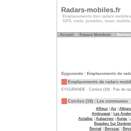
Radars-mobiles.fr
Emplacements des radars mobiles
GPS, carte, jumelles, laser, mobile
Accueil
Espace Membres
Recherc
Eygurande : Emplacements de rada
Emplacements de radars mobi
EYGURANDE - Corrèze (19) : Pas de rada
Corrèze (19) : Les communes
Affieux
|
Aix
|
Albign
Ambrugeat
|
Les Angle
Astaillac
|
Aubazines
|
Auriac
|
Beaulieu Sur Dordog
Beynat
|
Beyssac
|
Bey