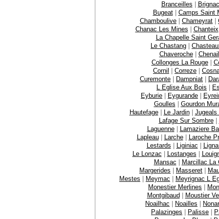
Branceilles
|
Brignac
Bugeat
|
Camps Saint M
Chamboulive
|
Chameyrat
|
Chanac Les Mines
|
Chanteix
La Chapelle Saint Ger
Le Chastang
|
Chasteau
Chaveroche
|
Chenai
Collonges La Rouge
|
C
Cornil
|
Correze
|
Cosn
Curemonte
|
Dampniat
|
Dar
L Eglise Aux Bois
|
E
Eyburie
|
Eygurande
|
Eyrei
Goulles
|
Gourdon Mur
Hautefage
|
Le Jardin
|
Jugeals
Lafage Sur Sombre
|
Laguenne
|
Lamaziere B
Lapleau
|
Larche
|
Laroche P
Lestards
|
Liginiac
|
Ligna
Le Lonzac
|
Lostanges
|
Louig
Mansac
|
Marcillac La C
Margerides
|
Masseret
|
Mau
Mestes
|
Meymac
|
Meyrignac L Eg
Monestier Merlines
|
Mon
Montgibaud
|
Moustier Ve
Noailhac
|
Noailles
|
Nona
Palazinges
|
Palisse
|
P