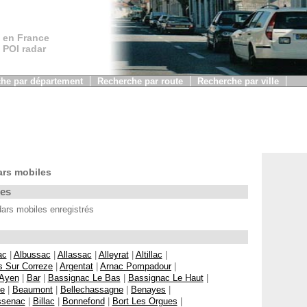
 en France
, POI radar
he par département
Recherche par route
Recherche par ville
rs mobiles
les
rs mobiles enregistrés
ac
|
Albussac
|
Allassac
|
Alleyrat
|
Altillac
|
s Sur Correze
|
Argentat
|
Arnac Pompadour
|
Ayen
|
Bar
|
Bassignac Le Bas
|
Bassignac Le Haut
|
ne
|
Beaumont
|
Bellechassagne
|
Benayes
|
ssenac
|
Billac
|
Bonnefond
|
Bort Les Orgues
|