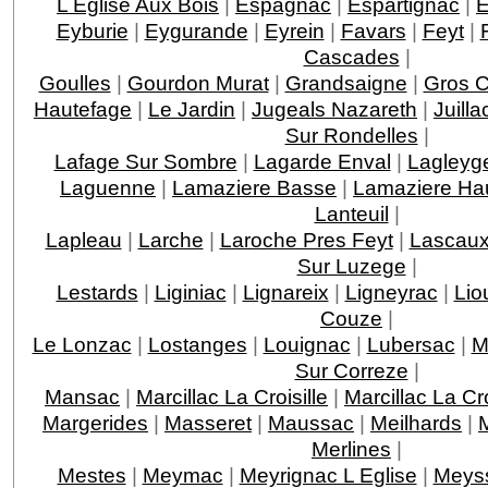
L Eglise Aux Bois
|
Espagnac
|
Espartignac
|
E
Eyburie
|
Eygurande
|
Eyrein
|
Favars
|
Feyt
|
Cascades
|
Goulles
|
Gourdon Murat
|
Grandsaigne
|
Gros 
Hautefage
|
Le Jardin
|
Jugeals Nazareth
|
Juilla
Sur Rondelles
|
Lafage Sur Sombre
|
Lagarde Enval
|
Lagleyge
Laguenne
|
Lamaziere Basse
|
Lamaziere Ha
Lanteuil
|
Lapleau
|
Larche
|
Laroche Pres Feyt
|
Lascau
Sur Luzege
|
Lestards
|
Liginiac
|
Lignareix
|
Ligneyrac
|
Lio
Couze
|
Le Lonzac
|
Lostanges
|
Louignac
|
Lubersac
|
M
Sur Correze
|
Mansac
|
Marcillac La Croisille
|
Marcillac La C
Margerides
|
Masseret
|
Maussac
|
Meilhards
|
Merlines
|
Mestes
|
Meymac
|
Meyrignac L Eglise
|
Meys