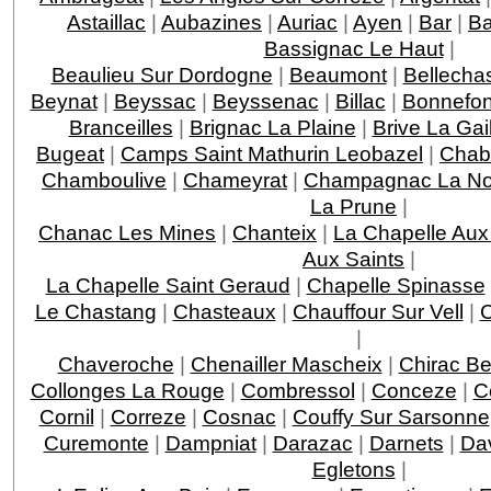
Astaillac
|
Aubazines
|
Auriac
|
Ayen
|
Bar
|
Ba
Bassignac Le Haut
|
Beaulieu Sur Dordogne
|
Beaumont
|
Bellecha
Beynat
|
Beyssac
|
Beyssenac
|
Billac
|
Bonnefo
Branceilles
|
Brignac La Plaine
|
Brive La Gai
Bugeat
|
Camps Saint Mathurin Leobazel
|
Chab
Chamboulive
|
Chameyrat
|
Champagnac La Noa
La Prune
|
Chanac Les Mines
|
Chanteix
|
La Chapelle Aux
Aux Saints
|
La Chapelle Saint Geraud
|
Chapelle Spinasse
Le Chastang
|
Chasteaux
|
Chauffour Sur Vell
|
C
|
Chaveroche
|
Chenailler Mascheix
|
Chirac Be
Collonges La Rouge
|
Combressol
|
Conceze
|
C
Cornil
|
Correze
|
Cosnac
|
Couffy Sur Sarsonne
Curemonte
|
Dampniat
|
Darazac
|
Darnets
|
Da
Egletons
|