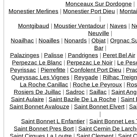
Monceaux Sur Dordogne
|
Monestier Merlines
|
Monestier Port Dieu
|
Montai
|
Montgibaud
|
Moustier Ventadour
|
Naves
|
N
Neuville
|
Noailhac
|
Noailles
|
Nonards
|
Objat
|
Orgnac Su
Bar
|
Palazinges
|
Palisse
|
Pandrignes
|
Peret Bel Air
Perpezac Le Blanc
|
Perpezac Le Noir
|
Le Pes
Peyrissac
|
Pierrefitte
|
Confolent Port Dieu
|
Pra
Queyssac Les Vignes
|
Reygade
|
Rilhac Treig
La Roche Canillac
|
Roche Le Peyroux
|
Ros
Rosiers De Juillac
|
Sadroc
|
Saillac
|
Saint Ang
Saint Aulaire
|
Saint Bazile De La Roche
|
Saint
Saint Bonnet Avalouze
|
Saint Bonnet Elvert
|
Sai
|
Saint Bonnet L Enfantier
|
Saint Bonnet Les 
Saint Bonnet Pres Bort
|
Saint Cernin De Larch
Saint Cirgues La Loutre
|
Saint Clement
|
Saint 