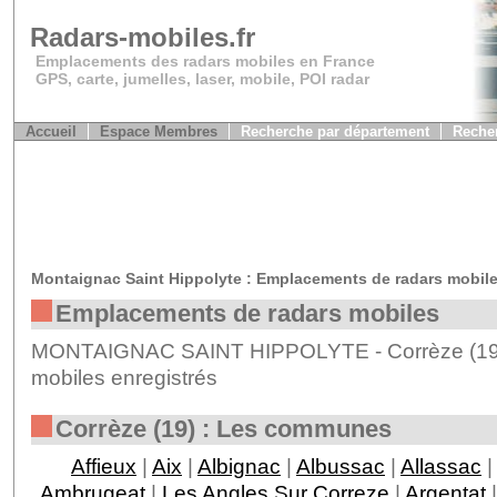
Radars-mobiles.fr
Emplacements des radars mobiles en France
GPS, carte, jumelles, laser, mobile, POI radar
Accueil
Espace Membres
Recherche par département
Recher
Montaignac Saint Hippolyte : Emplacements de radars mobil
Emplacements de radars mobiles
MONTAIGNAC SAINT HIPPOLYTE - Corrèze (19) 
mobiles enregistrés
Corrèze (19) : Les communes
Affieux
|
Aix
|
Albignac
|
Albussac
|
Allassac
|
Ambrugeat
|
Les Angles Sur Correze
|
Argentat