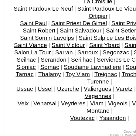
La Croisille
|
Saint Pardoux Le Neuf
|
Saint Pardoux Le Vie
Ortigier
|
Saint Paul
|
Saint Priest De Gimel
|
Saint Pri
Saint Robert
|
Saint Salvadour
|
Saint Setie
Saint Sornin Lavolps
|
Saint Sulpice Les Boi
Saint Viance
|
Saint Victour
|
Saint Ybard
|
Sain
Salon La Tour
|
Sarran
|
Sarroux
|
Segonzac
|
Seilhac
|
Serandon
|
Serilhac
|
Servieres Le 
Sioniac
|
Sornac
|
Soudaine Lavinadiere
|
Sou
Tarnac
|
Thalamy
|
Toy Viam
|
Treignac
|
Troc
Turenne
|
Ussac
|
Ussel
|
Uzerche
|
Valiergues
|
Varetz
Vegennes
|
Veix
|
Venarsal
|
Veyrieres
|
Viam
|
Vigeois
|
V
Montane
|
Voutezac
|
Yssandon
|
Copyrig
Design: G. Wolfga