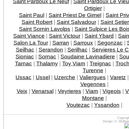
Saint Pardoux Le Neuf
|
Saint Pardoux Le Vie
Ortigier
|
Saint Paul
|
Saint Priest De Gimel
|
Saint Pri
Saint Robert
|
Saint Salvadour
|
Saint Setie
Saint Sornin Lavolps
|
Saint Sulpice Les Boi
Saint Viance
|
Saint Victour
|
Saint Ybard
|
Sain
Salon La Tour
|
Sarran
|
Sarroux
|
Segonzac
|
Seilhac
|
Serandon
|
Serilhac
|
Servieres Le 
Sioniac
|
Sornac
|
Soudaine Lavinadiere
|
Sou
Tarnac
|
Thalamy
|
Toy Viam
|
Treignac
|
Troc
Turenne
|
Ussac
|
Ussel
|
Uzerche
|
Valiergues
|
Varetz
Vegennes
|
Veix
|
Venarsal
|
Veyrieres
|
Viam
|
Vigeois
|
V
Montane
|
Voutezac
|
Yssandon
|
Copyrig
Design: G. Wolfga