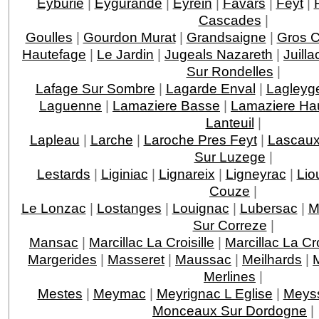
Eyburie
|
Eygurande
|
Eyrein
|
Favars
|
Feyt
|
Cascades
|
Goulles
|
Gourdon Murat
|
Grandsaigne
|
Gros 
Hautefage
|
Le Jardin
|
Jugeals Nazareth
|
Juilla
Sur Rondelles
|
Lafage Sur Sombre
|
Lagarde Enval
|
Lagleyge
Laguenne
|
Lamaziere Basse
|
Lamaziere Ha
Lanteuil
|
Lapleau
|
Larche
|
Laroche Pres Feyt
|
Lascau
Sur Luzege
|
Lestards
|
Liginiac
|
Lignareix
|
Ligneyrac
|
Lio
Couze
|
Le Lonzac
|
Lostanges
|
Louignac
|
Lubersac
|
M
Sur Correze
|
Mansac
|
Marcillac La Croisille
|
Marcillac La C
Margerides
|
Masseret
|
Maussac
|
Meilhards
|
Merlines
|
Mestes
|
Meymac
|
Meyrignac L Eglise
|
Meys
Monceaux Sur Dordogne
|