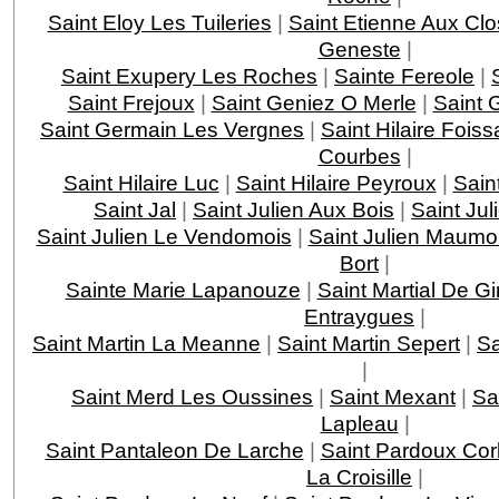
Saint Eloy Les Tuileries
|
Saint Etienne Aux Clo
Geneste
|
Saint Exupery Les Roches
|
Sainte Fereole
|
Saint Frejoux
|
Saint Geniez O Merle
|
Saint 
Saint Germain Les Vergnes
|
Saint Hilaire Foiss
Courbes
|
Saint Hilaire Luc
|
Saint Hilaire Peyroux
|
Saint
Saint Jal
|
Saint Julien Aux Bois
|
Saint Jul
Saint Julien Le Vendomois
|
Saint Julien Maumo
Bort
|
Sainte Marie Lapanouze
|
Saint Martial De G
Entraygues
|
Saint Martin La Meanne
|
Saint Martin Sepert
|
Sa
|
Saint Merd Les Oussines
|
Saint Mexant
|
Sa
Lapleau
|
Saint Pantaleon De Larche
|
Saint Pardoux Cor
La Croisille
|