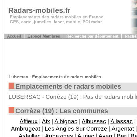
Radars-mobiles.fr
Emplacements des radars mobiles en France
GPS, carte, jumelles, laser, mobile, POI radar
Accueil
Espace Membres
Recherche par département
Recher
Lubersac : Emplacements de radars mobiles
Emplacements de radars mobiles
LUBERSAC - Corrèze (19) : Pas de radars mobile
Corrèze (19) : Les communes
Affieux
|
Aix
|
Albignac
|
Albussac
|
Allassac
|
Ambrugeat
|
Les Angles Sur Correze
|
Argentat
Astaillac
|
Aubazines
|
Auriac
|
Ayen
|
Bar
|
Ba