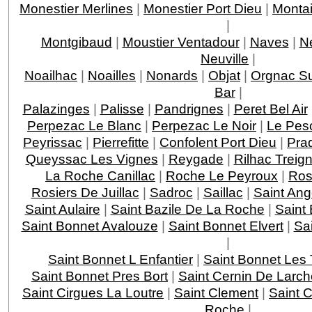
Monestier Merlines
|
Monestier Port Dieu
|
Montai
|
Montgibaud
|
Moustier Ventadour
|
Naves
|
N
Neuville
|
Noailhac
|
Noailles
|
Nonards
|
Objat
|
Orgnac Su
Bar
|
Palazinges
|
Palisse
|
Pandrignes
|
Peret Bel Air
Perpezac Le Blanc
|
Perpezac Le Noir
|
Le Pes
Peyrissac
|
Pierrefitte
|
Confolent Port Dieu
|
Pra
Queyssac Les Vignes
|
Reygade
|
Rilhac Treig
La Roche Canillac
|
Roche Le Peyroux
|
Ros
Rosiers De Juillac
|
Sadroc
|
Saillac
|
Saint Ang
Saint Aulaire
|
Saint Bazile De La Roche
|
Saint
Saint Bonnet Avalouze
|
Saint Bonnet Elvert
|
Sai
|
Saint Bonnet L Enfantier
|
Saint Bonnet Les 
Saint Bonnet Pres Bort
|
Saint Cernin De Larch
Saint Cirgues La Loutre
|
Saint Clement
|
Saint 
Roche
|