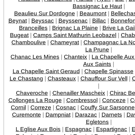
Bassignac Le Haut
|
Beaulieu Sur Dordogne
|
Beaumont
|
Bellecha
Beynat
|
Beyssac
|
Beyssenac
|
Billac
|
Bonnefo
Branceilles
|
Brignac La Plaine
|
Brive La Gai
Bugeat
|
Camps Saint Mathurin Leobazel
|
Chab
Chamboulive
|
Chameyrat
|
Champagnac La Noa
La Prune
|
Chanac Les Mines
|
Chanteix
|
La Chapelle Aux
Aux Saints
|
La Chapelle Saint Geraud
|
Chapelle Spinasse
Le Chastang
|
Chasteaux
|
Chauffour Sur Vell
|
C
|
Chaveroche
|
Chenailler Mascheix
|
Chirac Be
Collonges La Rouge
|
Combressol
|
Conceze
|
C
Cornil
|
Correze
|
Cosnac
|
Couffy Sur Sarsonne
Curemonte
|
Dampniat
|
Darazac
|
Darnets
|
Da
Egletons
|
L Eglise Aux Bois
|
Espagnac
|
Espartignac
|
E