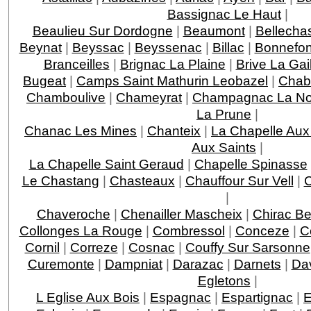
Bassignac Le Haut
|
Beaulieu Sur Dordogne
|
Beaumont
|
Bellecha
Beynat
|
Beyssac
|
Beyssenac
|
Billac
|
Bonnefo
Branceilles
|
Brignac La Plaine
|
Brive La Gai
Bugeat
|
Camps Saint Mathurin Leobazel
|
Chab
Chamboulive
|
Chameyrat
|
Champagnac La Noa
La Prune
|
Chanac Les Mines
|
Chanteix
|
La Chapelle Aux
Aux Saints
|
La Chapelle Saint Geraud
|
Chapelle Spinasse
Le Chastang
|
Chasteaux
|
Chauffour Sur Vell
|
C
|
Chaveroche
|
Chenailler Mascheix
|
Chirac Be
Collonges La Rouge
|
Combressol
|
Conceze
|
C
Cornil
|
Correze
|
Cosnac
|
Couffy Sur Sarsonne
Curemonte
|
Dampniat
|
Darazac
|
Darnets
|
Da
Egletons
|
L Eglise Aux Bois
|
Espagnac
|
Espartignac
|
E