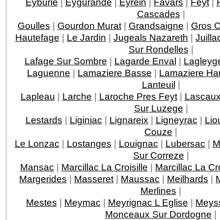
Eyburie
|
Eygurande
|
Eyrein
|
Favars
|
Feyt
|
Cascades
|
Goulles
|
Gourdon Murat
|
Grandsaigne
|
Gros 
Hautefage
|
Le Jardin
|
Jugeals Nazareth
|
Juilla
Sur Rondelles
|
Lafage Sur Sombre
|
Lagarde Enval
|
Lagleyge
Laguenne
|
Lamaziere Basse
|
Lamaziere Ha
Lanteuil
|
Lapleau
|
Larche
|
Laroche Pres Feyt
|
Lascau
Sur Luzege
|
Lestards
|
Liginiac
|
Lignareix
|
Ligneyrac
|
Lio
Couze
|
Le Lonzac
|
Lostanges
|
Louignac
|
Lubersac
|
M
Sur Correze
|
Mansac
|
Marcillac La Croisille
|
Marcillac La C
Margerides
|
Masseret
|
Maussac
|
Meilhards
|
Merlines
|
Mestes
|
Meymac
|
Meyrignac L Eglise
|
Meys
Monceaux Sur Dordogne
|