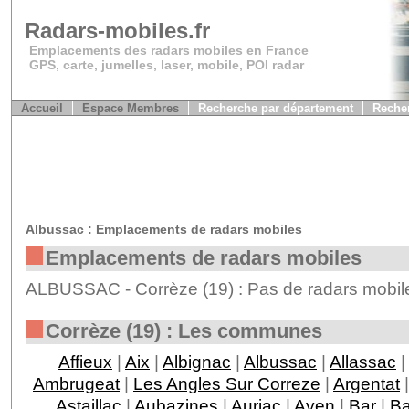
Radars-mobiles.fr
Emplacements des radars mobiles en France
GPS, carte, jumelles, laser, mobile, POI radar
Accueil
Espace Membres
Recherche par département
Recher
Albussac : Emplacements de radars mobiles
Emplacements de radars mobiles
ALBUSSAC - Corrèze (19) : Pas de radars mobile
Corrèze (19) : Les communes
Affieux
|
Aix
|
Albignac
|
Albussac
|
Allassac
|
Ambrugeat
|
Les Angles Sur Correze
|
Argentat
Astaillac
|
Aubazines
|
Auriac
|
Ayen
|
Bar
|
Ba