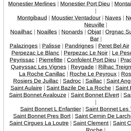
Monestier Merlines
|
Monestier Port Dieu
|
Montai
|
Montgibaud
|
Moustier Ventadour
|
Naves
|
N
Neuville
|
Noailhac
|
Noailles
|
Nonards
|
Objat
|
Orgnac Su
Bar
|
Palazinges
|
Palisse
|
Pandrignes
|
Peret Bel Air
Perpezac Le Blanc
|
Perpezac Le Noir
|
Le Pes
Peyrissac
|
Pierrefitte
|
Confolent Port Dieu
|
Pra
Queyssac Les Vignes
|
Reygade
|
Rilhac Treig
La Roche Canillac
|
Roche Le Peyroux
|
Ros
Rosiers De Juillac
|
Sadroc
|
Saillac
|
Saint Ang
Saint Aulaire
|
Saint Bazile De La Roche
|
Saint
Saint Bonnet Avalouze
|
Saint Bonnet Elvert
|
Sai
|
Saint Bonnet L Enfantier
|
Saint Bonnet Les 
Saint Bonnet Pres Bort
|
Saint Cernin De Larch
Saint Cirgues La Loutre
|
Saint Clement
|
Saint 
Roche
|