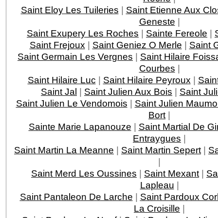
Saint Eloy Les Tuileries
|
Saint Etienne Aux Clo
Geneste
|
Saint Exupery Les Roches
|
Sainte Fereole
|
Saint Frejoux
|
Saint Geniez O Merle
|
Saint 
Saint Germain Les Vergnes
|
Saint Hilaire Foiss
Courbes
|
Saint Hilaire Luc
|
Saint Hilaire Peyroux
|
Saint
Saint Jal
|
Saint Julien Aux Bois
|
Saint Jul
Saint Julien Le Vendomois
|
Saint Julien Maumo
Bort
|
Sainte Marie Lapanouze
|
Saint Martial De G
Entraygues
|
Saint Martin La Meanne
|
Saint Martin Sepert
|
Sa
|
Saint Merd Les Oussines
|
Saint Mexant
|
Sa
Lapleau
|
Saint Pantaleon De Larche
|
Saint Pardoux Cor
La Croisille
|