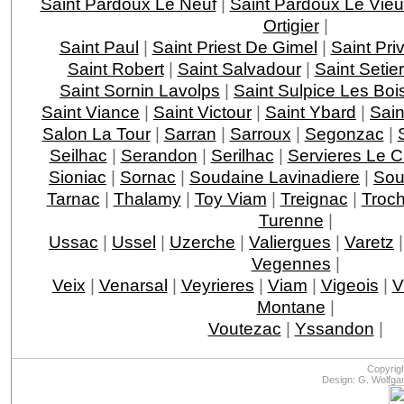
Saint Pardoux Le Neuf
|
Saint Pardoux Le Vie
Ortigier
|
Saint Paul
|
Saint Priest De Gimel
|
Saint Pri
Saint Robert
|
Saint Salvadour
|
Saint Setie
Saint Sornin Lavolps
|
Saint Sulpice Les Boi
Saint Viance
|
Saint Victour
|
Saint Ybard
|
Sain
Salon La Tour
|
Sarran
|
Sarroux
|
Segonzac
|
Seilhac
|
Serandon
|
Serilhac
|
Servieres Le 
Sioniac
|
Sornac
|
Soudaine Lavinadiere
|
Sou
Tarnac
|
Thalamy
|
Toy Viam
|
Treignac
|
Troc
Turenne
|
Ussac
|
Ussel
|
Uzerche
|
Valiergues
|
Varetz
Vegennes
|
Veix
|
Venarsal
|
Veyrieres
|
Viam
|
Vigeois
|
V
Montane
|
Voutezac
|
Yssandon
|
Copyrig
Design: G. Wolfga