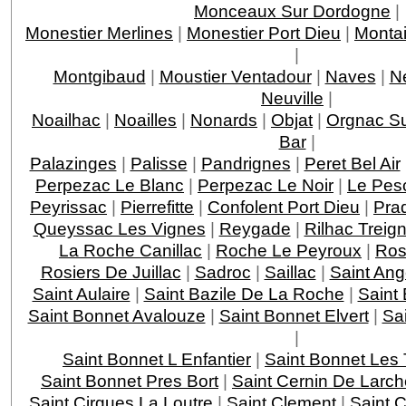
Monceaux Sur Dordogne
|
Monestier Merlines
|
Monestier Port Dieu
|
Montai
|
Montgibaud
|
Moustier Ventadour
|
Naves
|
N
Neuville
|
Noailhac
|
Noailles
|
Nonards
|
Objat
|
Orgnac Su
Bar
|
Palazinges
|
Palisse
|
Pandrignes
|
Peret Bel Air
Perpezac Le Blanc
|
Perpezac Le Noir
|
Le Pes
Peyrissac
|
Pierrefitte
|
Confolent Port Dieu
|
Pra
Queyssac Les Vignes
|
Reygade
|
Rilhac Treig
La Roche Canillac
|
Roche Le Peyroux
|
Ros
Rosiers De Juillac
|
Sadroc
|
Saillac
|
Saint Ang
Saint Aulaire
|
Saint Bazile De La Roche
|
Saint
Saint Bonnet Avalouze
|
Saint Bonnet Elvert
|
Sai
|
Saint Bonnet L Enfantier
|
Saint Bonnet Les 
Saint Bonnet Pres Bort
|
Saint Cernin De Larch
Saint Cirgues La Loutre
|
Saint Clement
|
Saint 