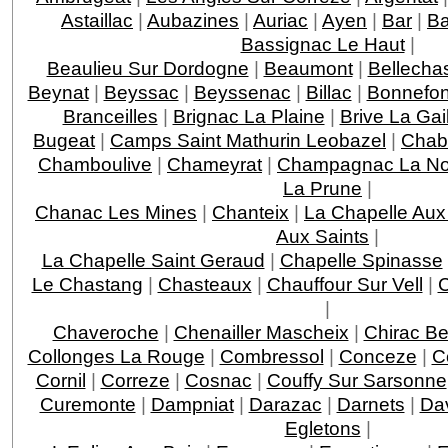
Astaillac
|
Aubazines
|
Auriac
|
Ayen
|
Bar
|
Ba
Bassignac Le Haut
|
Beaulieu Sur Dordogne
|
Beaumont
|
Bellecha
Beynat
|
Beyssac
|
Beyssenac
|
Billac
|
Bonnefo
Branceilles
|
Brignac La Plaine
|
Brive La Gai
Bugeat
|
Camps Saint Mathurin Leobazel
|
Chab
Chamboulive
|
Chameyrat
|
Champagnac La Noa
La Prune
|
Chanac Les Mines
|
Chanteix
|
La Chapelle Aux
Aux Saints
|
La Chapelle Saint Geraud
|
Chapelle Spinasse
Le Chastang
|
Chasteaux
|
Chauffour Sur Vell
|
C
|
Chaveroche
|
Chenailler Mascheix
|
Chirac Be
Collonges La Rouge
|
Combressol
|
Conceze
|
C
Cornil
|
Correze
|
Cosnac
|
Couffy Sur Sarsonne
Curemonte
|
Dampniat
|
Darazac
|
Darnets
|
Da
Egletons
|