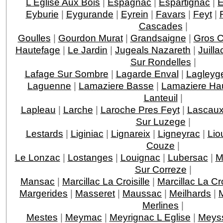
L Eglise Aux Bois
|
Espagnac
|
Espartignac
|
E
Eyburie
|
Eygurande
|
Eyrein
|
Favars
|
Feyt
|
Cascades
|
Goulles
|
Gourdon Murat
|
Grandsaigne
|
Gros 
Hautefage
|
Le Jardin
|
Jugeals Nazareth
|
Juilla
Sur Rondelles
|
Lafage Sur Sombre
|
Lagarde Enval
|
Lagleyge
Laguenne
|
Lamaziere Basse
|
Lamaziere Ha
Lanteuil
|
Lapleau
|
Larche
|
Laroche Pres Feyt
|
Lascau
Sur Luzege
|
Lestards
|
Liginiac
|
Lignareix
|
Ligneyrac
|
Lio
Couze
|
Le Lonzac
|
Lostanges
|
Louignac
|
Lubersac
|
M
Sur Correze
|
Mansac
|
Marcillac La Croisille
|
Marcillac La C
Margerides
|
Masseret
|
Maussac
|
Meilhards
|
Merlines
|
Mestes
|
Meymac
|
Meyrignac L Eglise
|
Meys