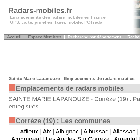
Radars-mobiles.fr
Emplacements des radars mobiles en France
GPS, carte, jumelles, laser, mobile, POI radar
Accueil
Espace Membres
Recherche par département
Recher
Sainte Marie Lapanouze : Emplacements de radars mobiles
Emplacements de radars mobiles
SAINTE MARIE LAPANOUZE - Corrèze (19) : Pas
enregistrés
Corrèze (19) : Les communes
Affieux
|
Aix
|
Albignac
|
Albussac
|
Allassac
|
Ambrugeat
|
Les Angles Sur Correze
|
Argentat