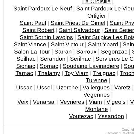
La Croisille
|
Saint Pardoux Le Neuf
|
Saint Pardoux Le Vie
Ortigier
|
Saint Paul
|
Saint Priest De Gimel
|
Saint Pri
Saint Robert
|
Saint Salvadour
|
Saint Setie
Saint Sornin Lavolps
|
Saint Sulpice Les Boi
Saint Viance
|
Saint Victour
|
Saint Ybard
|
Sain
Salon La Tour
|
Sarran
|
Sarroux
|
Segonzac
|
Seilhac
|
Serandon
|
Serilhac
|
Servieres Le 
Sioniac
|
Sornac
|
Soudaine Lavinadiere
|
Sou
Tarnac
|
Thalamy
|
Toy Viam
|
Treignac
|
Troc
Turenne
|
Ussac
|
Ussel
|
Uzerche
|
Valiergues
|
Varetz
Vegennes
|
Veix
|
Venarsal
|
Veyrieres
|
Viam
|
Vigeois
|
V
Montane
|
Voutezac
|
Yssandon
|
Copyrig
Design: G. Wolfga