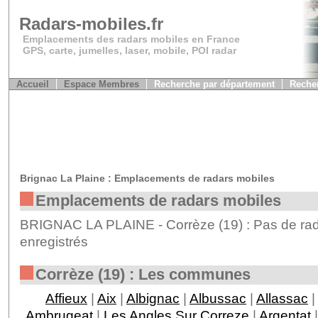
Radars-mobiles.fr
Emplacements des radars mobiles en France
GPS, carte, jumelles, laser, mobile, POI radar
Accueil
Espace Membres
Recherche par département
Recher
Brignac La Plaine : Emplacements de radars mobiles
Emplacements de radars mobiles
BRIGNAC LA PLAINE - Corrèze (19) : Pas de rad
enregistrés
Corrèze (19) : Les communes
Affieux
|
Aix
|
Albignac
|
Albussac
|
Allassac
|
Ambrugeat
|
Les Angles Sur Correze
|
Argentat