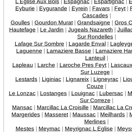
L Eglise Aux Bois
|
Espagnac
|
Espartignac
|
E
Eyburie
|
Eygurande
|
Eyrein
|
Favars
|
Feyt
|
Cascades
|
Goulles
|
Gourdon Murat
|
Grandsaigne
|
Gros 
Hautefage
|
Le Jardin
|
Jugeals Nazareth
|
Juilla
Sur Rondelles
|
Lafage Sur Sombre
|
Lagarde Enval
|
Lagleyge
Laguenne
|
Lamaziere Basse
|
Lamaziere Ha
Lanteuil
|
Lapleau
|
Larche
|
Laroche Pres Feyt
|
Lascau
Sur Luzege
|
Lestards
|
Liginiac
|
Lignareix
|
Ligneyrac
|
Lio
Couze
|
Le Lonzac
|
Lostanges
|
Louignac
|
Lubersac
|
M
Sur Correze
|
Mansac
|
Marcillac La Croisille
|
Marcillac La C
Margerides
|
Masseret
|
Maussac
|
Meilhards
|
Merlines
|
Mestes
|
Meymac
|
Meyrignac L Eglise
|
Meys