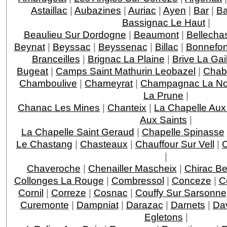
Astaillac
|
Aubazines
|
Auriac
|
Ayen
|
Bar
|
Ba
Bassignac Le Haut
|
Beaulieu Sur Dordogne
|
Beaumont
|
Bellecha
Beynat
|
Beyssac
|
Beyssenac
|
Billac
|
Bonnefo
Branceilles
|
Brignac La Plaine
|
Brive La Gai
Bugeat
|
Camps Saint Mathurin Leobazel
|
Chab
Chamboulive
|
Chameyrat
|
Champagnac La Noa
La Prune
|
Chanac Les Mines
|
Chanteix
|
La Chapelle Aux
Aux Saints
|
La Chapelle Saint Geraud
|
Chapelle Spinasse
Le Chastang
|
Chasteaux
|
Chauffour Sur Vell
|
C
|
Chaveroche
|
Chenailler Mascheix
|
Chirac Be
Collonges La Rouge
|
Combressol
|
Conceze
|
C
Cornil
|
Correze
|
Cosnac
|
Couffy Sur Sarsonne
Curemonte
|
Dampniat
|
Darazac
|
Darnets
|
Da
Egletons
|