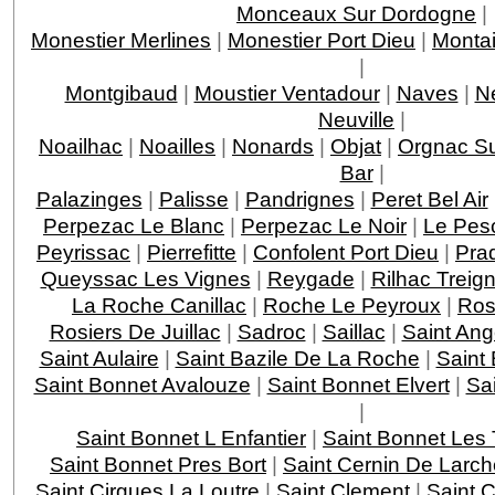
Monceaux Sur Dordogne
|
Monestier Merlines
|
Monestier Port Dieu
|
Montai
|
Montgibaud
|
Moustier Ventadour
|
Naves
|
N
Neuville
|
Noailhac
|
Noailles
|
Nonards
|
Objat
|
Orgnac Su
Bar
|
Palazinges
|
Palisse
|
Pandrignes
|
Peret Bel Air
Perpezac Le Blanc
|
Perpezac Le Noir
|
Le Pes
Peyrissac
|
Pierrefitte
|
Confolent Port Dieu
|
Pra
Queyssac Les Vignes
|
Reygade
|
Rilhac Treig
La Roche Canillac
|
Roche Le Peyroux
|
Ros
Rosiers De Juillac
|
Sadroc
|
Saillac
|
Saint Ang
Saint Aulaire
|
Saint Bazile De La Roche
|
Saint
Saint Bonnet Avalouze
|
Saint Bonnet Elvert
|
Sai
|
Saint Bonnet L Enfantier
|
Saint Bonnet Les 
Saint Bonnet Pres Bort
|
Saint Cernin De Larch
Saint Cirgues La Loutre
|
Saint Clement
|
Saint 