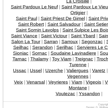
La Croisille
|
Saint Pardoux Le Neuf
|
Saint Pardoux Le Vie
Ortigier
|
Saint Paul
|
Saint Priest De Gimel
|
Saint Pri
Saint Robert
|
Saint Salvadour
|
Saint Setie
Saint Sornin Lavolps
|
Saint Sulpice Les Boi
Saint Viance
|
Saint Victour
|
Saint Ybard
|
Sain
Salon La Tour
|
Sarran
|
Sarroux
|
Segonzac
|
Seilhac
|
Serandon
|
Serilhac
|
Servieres Le 
Sioniac
|
Sornac
|
Soudaine Lavinadiere
|
Sou
Tarnac
|
Thalamy
|
Toy Viam
|
Treignac
|
Troc
Turenne
|
Ussac
|
Ussel
|
Uzerche
|
Valiergues
|
Varetz
Vegennes
|
Veix
|
Venarsal
|
Veyrieres
|
Viam
|
Vigeois
|
V
Montane
|
Voutezac
|
Yssandon
|
Copyrig
Design: G. Wolfga