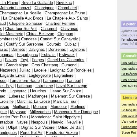
 La Plaine
|
Brive La Gaillarde
|
Brivezac
|
athurin Leobazel
|
Chabrignac
|
Chamberet
|
Champagnac La Noaille
|
Champagnac La Prune
|
|
La Chapelle Aux Brocs
|
La Chapelle Aux Saints
|
aud
|
Chapelle Spinasse
|
Chartrier Ferriere
|
Ajouter
x
|
Chauffour Sur Vell
|
Chaumeil
|
Chavanac
|
Ajoutez u
ller Mascheix
|
Chirac Bellevue
|
Clergoux
|
que vous 
ombressol
|
Conceze
|
Condat Sur Ganaveix
|
l'
emplacem
ac
|
Couffy Sur Sarsonne
|
Courteix
|
Cublac
|
avez été f
azac
|
Darnets
|
Davignac
|
Donzenac
|
Egletons
|
spagnac
|
Espartignac
|
Estivals
|
Estivaux
|
Connaît
n
|
Favars
|
Feyt
|
Forges
|
Gimel Les Cascades
|
Les radars
at
|
Grandsaigne
|
Gros Chastang
|
Gumond
|
Les radar
 Nazareth
|
Juillac
|
Lacelle
|
Ladignac Sur Rondelles
|
La toléran
Lagarde Enval
|
Lagleygeolle
|
Lagrauliere
|
Les contr
asse
|
Lamaziere Haute
|
Lamongerie
|
Lanteuil
|
res Feyt
|
Lascaux
|
Latronche
|
Laval Sur Luzege
|
Les autres
reix
|
Ligneyrac
|
Liourdres
|
Lissac Sur Couze
|
nac
|
Lubersac
|
Madranges
|
Malemort Sur Correze
|
Liens ra
roisille
|
Marcillac La Croze
|
Marc La Tour
|
Les radar
ssac
|
Meilhards
|
Menoire
|
Mercoeur
|
Merlines
|
Le blog de
lise
|
Meyssac
|
Millevaches
|
Monceaux Sur Dordogne
|
Les averti
estier Port Dieu
|
Montaignac Saint Hippolyte
|
L'annuaire
ntadour
|
Naves
|
Nespouls
|
Neuvic
|
Neuville
|
rds
|
Objat
|
Orgnac Sur Vezere
|
Orliac De Bar
|
Occasions
andrignes
|
Peret Bel Air
|
Perols Sur Vezere
|
Stage Poin