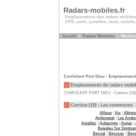
Radars-mobiles.fr
Emplacements des radars mobiles
GPS, carte, jumelles, laser, mobile
Accueil
Espace Membres
Recherc
Confolent Port Dieu : Emplacement
Emplacements de radars mobi
CONFOLENT PORT DIEU - Corrèze (19) : 
Corrèze (19) : Les communes
Affieux
|
Aix
|
Albign
Ambrugeat
|
Les Angle
Astaillac
|
Aubazines
|
Auriac
|
Beaulieu Sur Dordog
Beynat
|
Beyssac
|
Bey