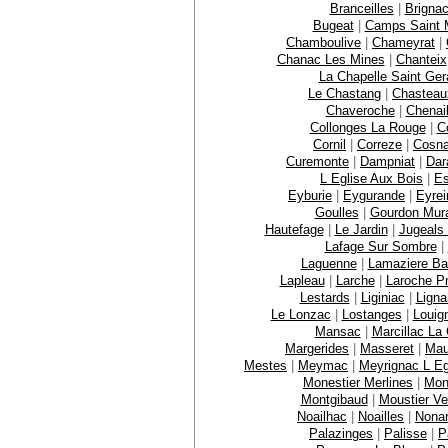
Branceilles
|
Brignac
Bugeat
|
Camps Saint M
Chamboulive
|
Chameyrat
|
Chanac Les Mines
|
Chanteix
La Chapelle Saint Ger
Le Chastang
|
Chasteau
Chaveroche
|
Chenai
Collonges La Rouge
|
C
Cornil
|
Correze
|
Cosn
Curemonte
|
Dampniat
|
Dar
L Eglise Aux Bois
|
E
Eyburie
|
Eygurande
|
Eyrei
Goulles
|
Gourdon Mur
Hautefage
|
Le Jardin
|
Jugeals
Lafage Sur Sombre
|
Laguenne
|
Lamaziere B
Lapleau
|
Larche
|
Laroche P
Lestards
|
Liginiac
|
Ligna
Le Lonzac
|
Lostanges
|
Louig
Mansac
|
Marcillac La C
Margerides
|
Masseret
|
Mau
Mestes
|
Meymac
|
Meyrignac L Eg
Monestier Merlines
|
Mon
Montgibaud
|
Moustier Ve
Noailhac
|
Noailles
|
Nona
Palazinges
|
Palisse
|
P