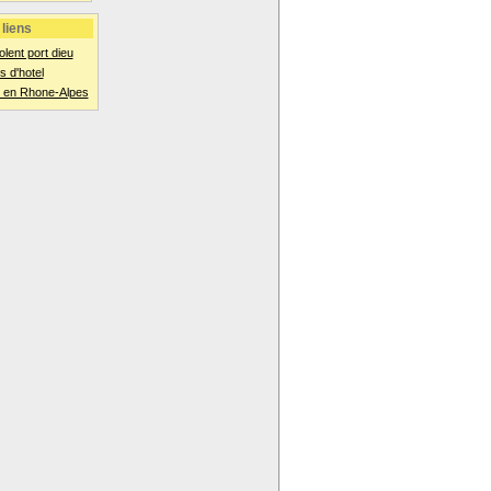
liens
olent port dieu
 d'hotel
 en Rhone-Alpes