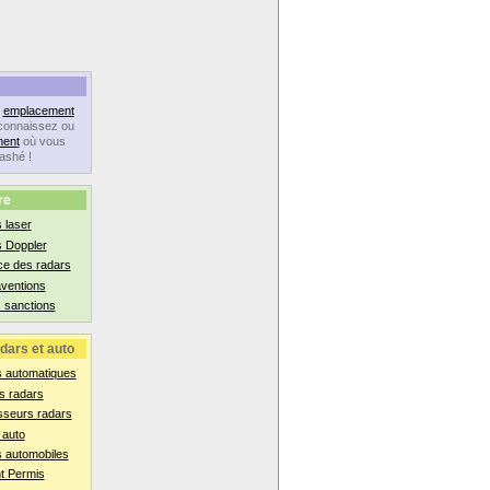
n
emplacement
connaissez ou
ent
où vous
lashé !
re
 laser
s Doppler
ce des radars
aventions
 sanctions
dars et auto
s automatiques
s radars
sseurs radars
 auto
 automobiles
t Permis