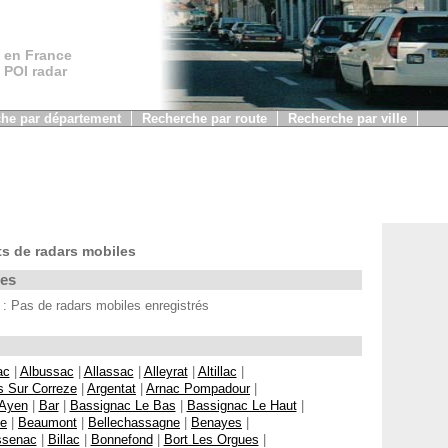
 en France
, POI radar
he par département
Recherche par route
Recherche par ville
s de radars mobiles
les
Pas de radars mobiles enregistrés
ac
|
Albussac
|
Allassac
|
Alleyrat
|
Altillac
|
s Sur Correze
|
Argentat
|
Arnac Pompadour
|
Ayen
|
Bar
|
Bassignac Le Bas
|
Bassignac Le Haut
|
ne
|
Beaumont
|
Bellechassagne
|
Benayes
|
ssenac
|
Billac
|
Bonnefond
|
Bort Les Orgues
|