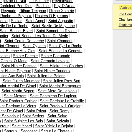
erpezac Le Noir
|
Le Pescher
|
Peyrelevade
|
Confolent Port Dieu
|
Pradines
|
Puy D Arnac
|
Autres 
|
Reygade
|
Rilhac Treignac
|
Rilhac Xaintrie
|
Info Conf
|
Roche Le Peyroux
|
Rosiers D Egletons
|
Chambres
droc
|
Saillac
|
Saint Angel
|
Saint Augustin
|
Tourisme
zile De La Roche
|
Saint Bazile De Meyssac
|
Saint Bonnet Elvert
|
Saint Bonnet La Riviere
|
ntier
|
Saint Bonnet Les Tours De Merle
|
t
|
Saint Cernin De Larche
|
Saint Chamant
|
int Clement
|
Saint Cyprien
|
Saint Cyr La Roche
|
int Etienne Aux Clos
|
Saint Etienne La Geneste
|
Roches
|
Sainte Fereole
|
Sainte Fortunade
|
 Geniez O Merle
|
Saint Germain Lavolps
|
|
Saint Hilaire Foissac
|
Saint Hilaire Les Courbes
|
int Hilaire Peyroux
|
Saint Hilaire Taurieux
|
ulien Aux Bois
|
Saint Julien Le Pelerin
|
|
Saint Julien Maumont
|
Saint Julien Pres Bort
|
aint Martial De Gimel
|
Saint Martial Entraygues
|
|
Saint Martin Sepert
|
Saint Merd De Lapleau
|
s
|
Saint Mexant
|
Saint Pantaleon De Lapleau
|
Saint Pardoux Corbier
|
Saint Pardoux La Croisille
|
int Pardoux Le Vieux
|
Saint Pardoux L Ortigier
|
iest De Gimel
|
Saint Privat
|
Saint Remy
|
t Salvadour
|
Saint Setiers
|
Saint Solve
|
s
|
Saint Sulpice Les Bois
|
Saint Sylvain
|
ctour
|
Saint Ybard
|
Saint Yrieix Le Dejalat
|
n
|
Sarroux
|
Segonzac
|
Segur Le Chateau
|