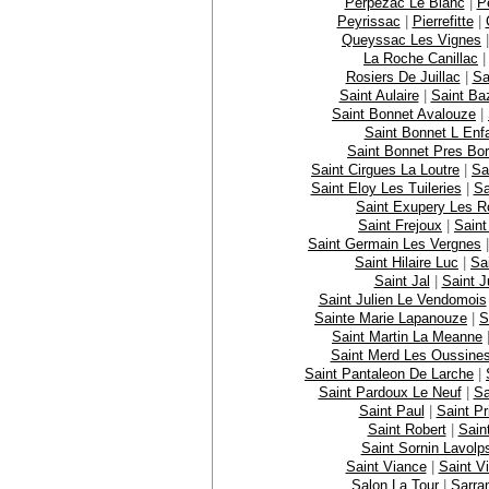
Perpezac Le Blanc
|
P
Peyrissac
|
Pierrefitte
|
Queyssac Les Vignes
La Roche Canillac
Rosiers De Juillac
|
Sa
Saint Aulaire
|
Saint Ba
Saint Bonnet Avalouze
|
Saint Bonnet L Enfa
Saint Bonnet Pres Bor
Saint Cirgues La Loutre
|
Sa
Saint Eloy Les Tuileries
|
Sa
Saint Exupery Les 
Saint Frejoux
|
Saint
Saint Germain Les Vergnes
Saint Hilaire Luc
|
Sa
Saint Jal
|
Saint J
Saint Julien Le Vendomois
Sainte Marie Lapanouze
|
S
Saint Martin La Meanne
Saint Merd Les Oussine
Saint Pantaleon De Larche
|
Saint Pardoux Le Neuf
|
Sa
Saint Paul
|
Saint Pr
Saint Robert
|
Sain
Saint Sornin Lavolp
Saint Viance
|
Saint Vi
Salon La Tour
|
Sarra