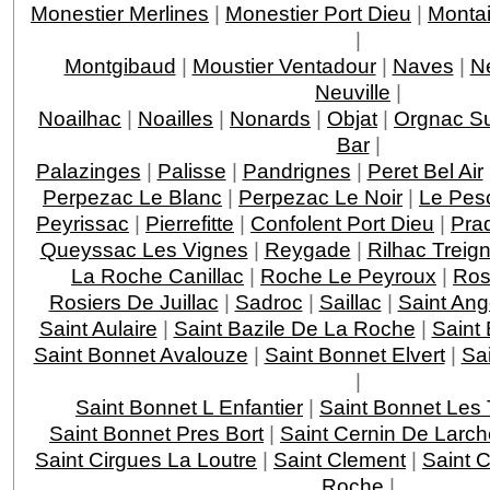
Monestier Merlines
|
Monestier Port Dieu
|
Montai
|
Montgibaud
|
Moustier Ventadour
|
Naves
|
N
Neuville
|
Noailhac
|
Noailles
|
Nonards
|
Objat
|
Orgnac Su
Bar
|
Palazinges
|
Palisse
|
Pandrignes
|
Peret Bel Air
Perpezac Le Blanc
|
Perpezac Le Noir
|
Le Pes
Peyrissac
|
Pierrefitte
|
Confolent Port Dieu
|
Pra
Queyssac Les Vignes
|
Reygade
|
Rilhac Treig
La Roche Canillac
|
Roche Le Peyroux
|
Ros
Rosiers De Juillac
|
Sadroc
|
Saillac
|
Saint Ang
Saint Aulaire
|
Saint Bazile De La Roche
|
Saint
Saint Bonnet Avalouze
|
Saint Bonnet Elvert
|
Sai
|
Saint Bonnet L Enfantier
|
Saint Bonnet Les 
Saint Bonnet Pres Bort
|
Saint Cernin De Larch
Saint Cirgues La Loutre
|
Saint Clement
|
Saint 
Roche
|