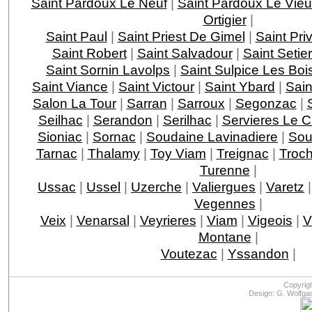
Saint Pardoux Le Neuf
|
Saint Pardoux Le Vie
Ortigier
|
Saint Paul
|
Saint Priest De Gimel
|
Saint Pri
Saint Robert
|
Saint Salvadour
|
Saint Setie
Saint Sornin Lavolps
|
Saint Sulpice Les Boi
Saint Viance
|
Saint Victour
|
Saint Ybard
|
Sain
Salon La Tour
|
Sarran
|
Sarroux
|
Segonzac
|
Seilhac
|
Serandon
|
Serilhac
|
Servieres Le 
Sioniac
|
Sornac
|
Soudaine Lavinadiere
|
Sou
Tarnac
|
Thalamy
|
Toy Viam
|
Treignac
|
Troc
Turenne
|
Ussac
|
Ussel
|
Uzerche
|
Valiergues
|
Varetz
Vegennes
|
Veix
|
Venarsal
|
Veyrieres
|
Viam
|
Vigeois
|
V
Montane
|
Voutezac
|
Yssandon
|
Copyrig
Design: G. Wolfga