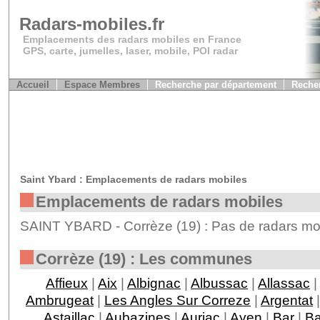
Radars-mobiles.fr
Emplacements des radars mobiles en France
GPS, carte, jumelles, laser, mobile, POI radar
Accueil
Espace Membres
Recherche par département
Recher
Saint Ybard : Emplacements de radars mobiles
Emplacements de radars mobiles
SAINT YBARD - Corrèze (19) : Pas de radars mob
Corrèze (19) : Les communes
Affieux
|
Aix
|
Albignac
|
Albussac
|
Allassac
|
Ambrugeat
|
Les Angles Sur Correze
|
Argentat
Astaillac
|
Aubazines
|
Auriac
|
Ayen
|
Bar
|
Ba