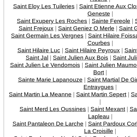
Saint Eloy Les Tuileries
|
Saint Etienne Aux Clo
Geneste
|
Saint Exupery Les Roches
|
Sainte Fereole
|
Saint Frejoux
|
Saint Geniez O Merle
|
Saint 
Saint Germain Les Vergnes
|
Saint Hilaire Foiss
Courbes
|
Saint Hilaire Luc
|
Saint Hilaire Peyroux
|
Saint
Saint Jal
|
Saint Julien Aux Bois
|
Saint Jul
Saint Julien Le Vendomois
|
Saint Julien Maumo
Bort
|
Sainte Marie Lapanouze
|
Saint Martial De G
Entraygues
|
Saint Martin La Meanne
|
Saint Martin Sepert
|
Sa
|
Saint Merd Les Oussines
|
Saint Mexant
|
Sa
Lapleau
|
Saint Pantaleon De Larche
|
Saint Pardoux Cor
La Croisille
|