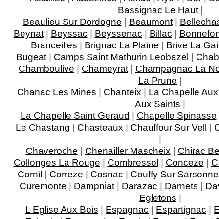
Bassignac Le Haut
|
Beaulieu Sur Dordogne
|
Beaumont
|
Bellecha
Beynat
|
Beyssac
|
Beyssenac
|
Billac
|
Bonnefo
Branceilles
|
Brignac La Plaine
|
Brive La Gai
Bugeat
|
Camps Saint Mathurin Leobazel
|
Chab
Chamboulive
|
Chameyrat
|
Champagnac La Noa
La Prune
|
Chanac Les Mines
|
Chanteix
|
La Chapelle Aux
Aux Saints
|
La Chapelle Saint Geraud
|
Chapelle Spinasse
Le Chastang
|
Chasteaux
|
Chauffour Sur Vell
|
C
|
Chaveroche
|
Chenailler Mascheix
|
Chirac Be
Collonges La Rouge
|
Combressol
|
Conceze
|
C
Cornil
|
Correze
|
Cosnac
|
Couffy Sur Sarsonne
Curemonte
|
Dampniat
|
Darazac
|
Darnets
|
Da
Egletons
|
L Eglise Aux Bois
|
Espagnac
|
Espartignac
|
E