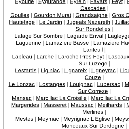
Eyburie
|
Eygurande
|
Eyrein
|
Favars
|
Feyt
|
Cascades
|
Goulles
|
Gourdon Murat
|
Grandsaigne
|
Gros 
Hautefage
|
Le Jardin
|
Jugeals Nazareth
|
Juilla
Sur Rondelles
|
Lafage Sur Sombre
|
Lagarde Enval
|
Lagleyge
Laguenne
|
Lamaziere Basse
|
Lamaziere Ha
Lanteuil
|
Lapleau
|
Larche
|
Laroche Pres Feyt
|
Lascau
Sur Luzege
|
Lestards
|
Liginiac
|
Lignareix
|
Ligneyrac
|
Lio
Couze
|
Le Lonzac
|
Lostanges
|
Louignac
|
Lubersac
|
M
Sur Correze
|
Mansac
|
Marcillac La Croisille
|
Marcillac La C
Margerides
|
Masseret
|
Maussac
|
Meilhards
|
Merlines
|
Mestes
|
Meymac
|
Meyrignac L Eglise
|
Meys
Monceaux Sur Dordogne
|