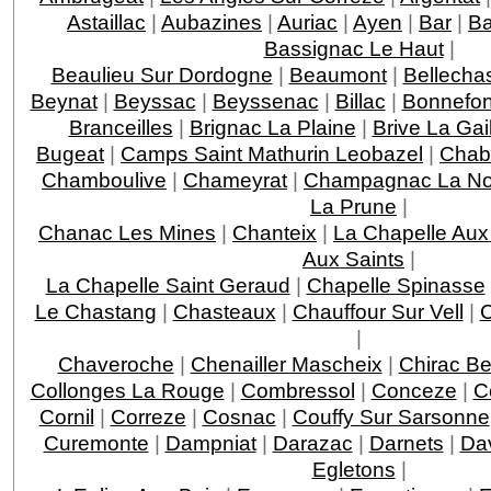
Astaillac
|
Aubazines
|
Auriac
|
Ayen
|
Bar
|
Ba
Bassignac Le Haut
|
Beaulieu Sur Dordogne
|
Beaumont
|
Bellecha
Beynat
|
Beyssac
|
Beyssenac
|
Billac
|
Bonnefo
Branceilles
|
Brignac La Plaine
|
Brive La Gai
Bugeat
|
Camps Saint Mathurin Leobazel
|
Chab
Chamboulive
|
Chameyrat
|
Champagnac La Noa
La Prune
|
Chanac Les Mines
|
Chanteix
|
La Chapelle Aux
Aux Saints
|
La Chapelle Saint Geraud
|
Chapelle Spinasse
Le Chastang
|
Chasteaux
|
Chauffour Sur Vell
|
C
|
Chaveroche
|
Chenailler Mascheix
|
Chirac Be
Collonges La Rouge
|
Combressol
|
Conceze
|
C
Cornil
|
Correze
|
Cosnac
|
Couffy Sur Sarsonne
Curemonte
|
Dampniat
|
Darazac
|
Darnets
|
Da
Egletons
|