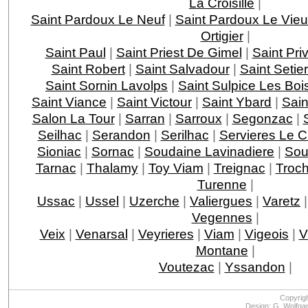
La Croisille
|
Saint Pardoux Le Neuf
|
Saint Pardoux Le Vie
Ortigier
|
Saint Paul
|
Saint Priest De Gimel
|
Saint Pri
Saint Robert
|
Saint Salvadour
|
Saint Setie
Saint Sornin Lavolps
|
Saint Sulpice Les Boi
Saint Viance
|
Saint Victour
|
Saint Ybard
|
Sain
Salon La Tour
|
Sarran
|
Sarroux
|
Segonzac
|
Seilhac
|
Serandon
|
Serilhac
|
Servieres Le 
Sioniac
|
Sornac
|
Soudaine Lavinadiere
|
Sou
Tarnac
|
Thalamy
|
Toy Viam
|
Treignac
|
Troc
Turenne
|
Ussac
|
Ussel
|
Uzerche
|
Valiergues
|
Varetz
Vegennes
|
Veix
|
Venarsal
|
Veyrieres
|
Viam
|
Vigeois
|
V
Montane
|
Voutezac
|
Yssandon
|
Copyrig
Design: G. Wolfga