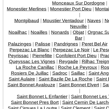
Monceaux Sur Dordogne
|
Monestier Merlines
|
Monestier Port Dieu
|
Montai
|
Montgibaud
|
Moustier Ventadour
|
Naves
|
N
Neuville
|
Noailhac
|
Noailles
|
Nonards
|
Objat
|
Orgnac Su
Bar
|
Palazinges
|
Palisse
|
Pandrignes
|
Peret Bel Air
Perpezac Le Blanc
|
Perpezac Le Noir
|
Le Pes
Peyrissac
|
Pierrefitte
|
Confolent Port Dieu
|
Pra
Queyssac Les Vignes
|
Reygade
|
Rilhac Treig
La Roche Canillac
|
Roche Le Peyroux
|
Ros
Rosiers De Juillac
|
Sadroc
|
Saillac
|
Saint Ang
Saint Aulaire
|
Saint Bazile De La Roche
|
Saint
Saint Bonnet Avalouze
|
Saint Bonnet Elvert
|
Sai
|
Saint Bonnet L Enfantier
|
Saint Bonnet Les 
Saint Bonnet Pres Bort
|
Saint Cernin De Larch
Saint Cirgues La Loutre
|
Saint Clement
|
Saint 