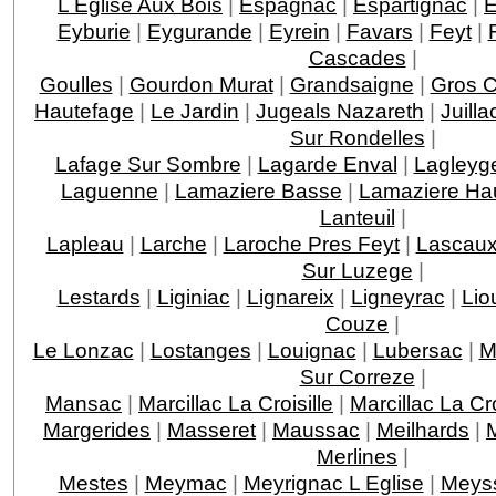
L Eglise Aux Bois
|
Espagnac
|
Espartignac
|
E
Eyburie
|
Eygurande
|
Eyrein
|
Favars
|
Feyt
|
Cascades
|
Goulles
|
Gourdon Murat
|
Grandsaigne
|
Gros 
Hautefage
|
Le Jardin
|
Jugeals Nazareth
|
Juilla
Sur Rondelles
|
Lafage Sur Sombre
|
Lagarde Enval
|
Lagleyge
Laguenne
|
Lamaziere Basse
|
Lamaziere Ha
Lanteuil
|
Lapleau
|
Larche
|
Laroche Pres Feyt
|
Lascau
Sur Luzege
|
Lestards
|
Liginiac
|
Lignareix
|
Ligneyrac
|
Lio
Couze
|
Le Lonzac
|
Lostanges
|
Louignac
|
Lubersac
|
M
Sur Correze
|
Mansac
|
Marcillac La Croisille
|
Marcillac La C
Margerides
|
Masseret
|
Maussac
|
Meilhards
|
Merlines
|
Mestes
|
Meymac
|
Meyrignac L Eglise
|
Meys