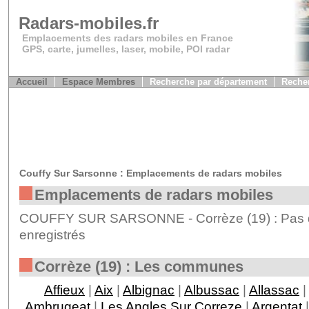
Radars-mobiles.fr
Emplacements des radars mobiles en France
GPS, carte, jumelles, laser, mobile, POI radar
Accueil
Espace Membres
Recherche par département
Recher
Couffy Sur Sarsonne : Emplacements de radars mobiles
Emplacements de radars mobiles
COUFFY SUR SARSONNE - Corrèze (19) : Pas d
enregistrés
Corrèze (19) : Les communes
Affieux
|
Aix
|
Albignac
|
Albussac
|
Allassac
|
Ambrugeat
|
Les Angles Sur Correze
|
Argentat