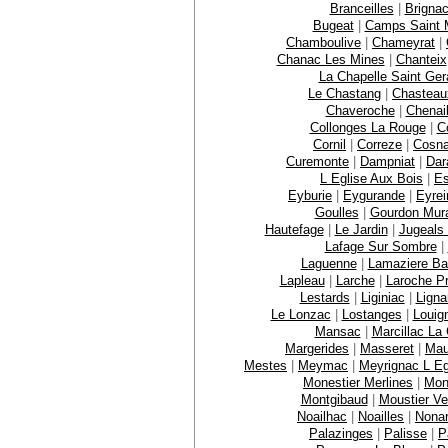
Branceilles
|
Brignac
Bugeat
|
Camps Saint M
Chamboulive
|
Chameyrat
|
Chanac Les Mines
|
Chanteix
La Chapelle Saint Ger
Le Chastang
|
Chasteau
Chaveroche
|
Chenai
Collonges La Rouge
|
C
Cornil
|
Correze
|
Cosn
Curemonte
|
Dampniat
|
Dar
L Eglise Aux Bois
|
E
Eyburie
|
Eygurande
|
Eyrei
Goulles
|
Gourdon Mur
Hautefage
|
Le Jardin
|
Jugeals
Lafage Sur Sombre
|
Laguenne
|
Lamaziere B
Lapleau
|
Larche
|
Laroche P
Lestards
|
Liginiac
|
Ligna
Le Lonzac
|
Lostanges
|
Louig
Mansac
|
Marcillac La C
Margerides
|
Masseret
|
Mau
Mestes
|
Meymac
|
Meyrignac L Eg
Monestier Merlines
|
Mon
Montgibaud
|
Moustier Ve
Noailhac
|
Noailles
|
Nona
Palazinges
|
Palisse
|
P