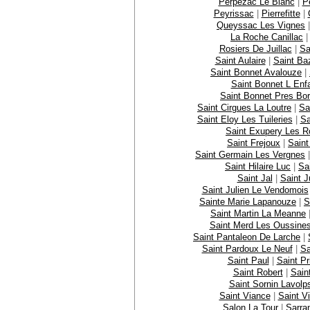
Perpezac Le Blanc
|
P
Peyrissac
|
Pierrefitte
|
Queyssac Les Vignes
La Roche Canillac
Rosiers De Juillac
|
Sa
Saint Aulaire
|
Saint Ba
Saint Bonnet Avalouze
|
Saint Bonnet L Enfa
Saint Bonnet Pres Bor
Saint Cirgues La Loutre
|
Sa
Saint Eloy Les Tuileries
|
Sa
Saint Exupery Les 
Saint Frejoux
|
Saint
Saint Germain Les Vergnes
Saint Hilaire Luc
|
Sa
Saint Jal
|
Saint J
Saint Julien Le Vendomois
Sainte Marie Lapanouze
|
S
Saint Martin La Meanne
Saint Merd Les Oussine
Saint Pantaleon De Larche
|
Saint Pardoux Le Neuf
|
Sa
Saint Paul
|
Saint Pr
Saint Robert
|
Sain
Saint Sornin Lavolp
Saint Viance
|
Saint Vi
Salon La Tour
|
Sarra