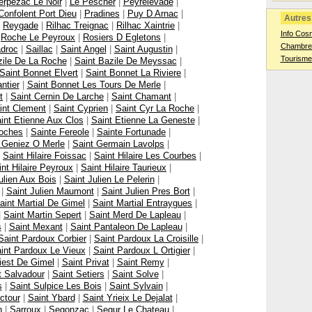
erpezac Le Noir
|
Le Pescher
|
Peyrelevade
|
Confolent Port Dieu
|
Pradines
|
Puy D Arnac
|
Autres 
|
Reygade
|
Rilhac Treignac
|
Rilhac Xaintrie
|
Info Cos
|
Roche Le Peyroux
|
Rosiers D Egletons
|
Chambres
droc
|
Saillac
|
Saint Angel
|
Saint Augustin
|
Tourisme
zile De La Roche
|
Saint Bazile De Meyssac
|
Saint Bonnet Elvert
|
Saint Bonnet La Riviere
|
ntier
|
Saint Bonnet Les Tours De Merle
|
t
|
Saint Cernin De Larche
|
Saint Chamant
|
int Clement
|
Saint Cyprien
|
Saint Cyr La Roche
|
int Etienne Aux Clos
|
Saint Etienne La Geneste
|
Roches
|
Sainte Fereole
|
Sainte Fortunade
|
 Geniez O Merle
|
Saint Germain Lavolps
|
|
Saint Hilaire Foissac
|
Saint Hilaire Les Courbes
|
int Hilaire Peyroux
|
Saint Hilaire Taurieux
|
ulien Aux Bois
|
Saint Julien Le Pelerin
|
|
Saint Julien Maumont
|
Saint Julien Pres Bort
|
aint Martial De Gimel
|
Saint Martial Entraygues
|
|
Saint Martin Sepert
|
Saint Merd De Lapleau
|
s
|
Saint Mexant
|
Saint Pantaleon De Lapleau
|
Saint Pardoux Corbier
|
Saint Pardoux La Croisille
|
int Pardoux Le Vieux
|
Saint Pardoux L Ortigier
|
iest De Gimel
|
Saint Privat
|
Saint Remy
|
t Salvadour
|
Saint Setiers
|
Saint Solve
|
s
|
Saint Sulpice Les Bois
|
Saint Sylvain
|
ctour
|
Saint Ybard
|
Saint Yrieix Le Dejalat
|
n
|
Sarroux
|
Segonzac
|
Segur Le Chateau
|