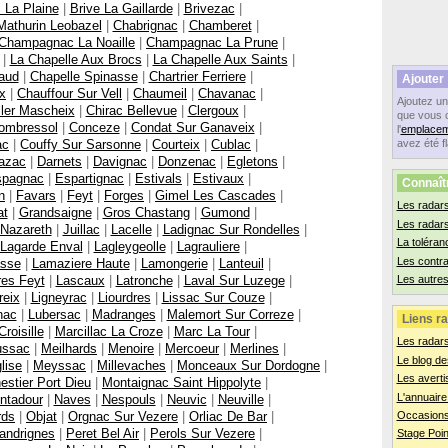
 La Plaine
|
Brive La Gaillarde
|
Brivezac
|
athurin Leobazel
|
Chabrignac
|
Chamberet
|
Champagnac La Noaille
|
Champagnac La Prune
|
|
La Chapelle Aux Brocs
|
La Chapelle Aux Saints
|
aud
|
Chapelle Spinasse
|
Chartrier Ferriere
|
Ajouter
x
|
Chauffour Sur Vell
|
Chaumeil
|
Chavanac
|
Ajoutez u
ller Mascheix
|
Chirac Bellevue
|
Clergoux
|
que vous 
ombressol
|
Conceze
|
Condat Sur Ganaveix
|
l'
emplacem
ac
|
Couffy Sur Sarsonne
|
Courteix
|
Cublac
|
avez été f
azac
|
Darnets
|
Davignac
|
Donzenac
|
Egletons
|
spagnac
|
Espartignac
|
Estivals
|
Estivaux
|
Connaît
n
|
Favars
|
Feyt
|
Forges
|
Gimel Les Cascades
|
Les radars
at
|
Grandsaigne
|
Gros Chastang
|
Gumond
|
Les radar
 Nazareth
|
Juillac
|
Lacelle
|
Ladignac Sur Rondelles
|
La toléran
Lagarde Enval
|
Lagleygeolle
|
Lagrauliere
|
Les contr
asse
|
Lamaziere Haute
|
Lamongerie
|
Lanteuil
|
res Feyt
|
Lascaux
|
Latronche
|
Laval Sur Luzege
|
Les autres
reix
|
Ligneyrac
|
Liourdres
|
Lissac Sur Couze
|
nac
|
Lubersac
|
Madranges
|
Malemort Sur Correze
|
Liens ra
roisille
|
Marcillac La Croze
|
Marc La Tour
|
Les radar
ssac
|
Meilhards
|
Menoire
|
Mercoeur
|
Merlines
|
Le blog de
lise
|
Meyssac
|
Millevaches
|
Monceaux Sur Dordogne
|
Les averti
estier Port Dieu
|
Montaignac Saint Hippolyte
|
L'annuaire
ntadour
|
Naves
|
Nespouls
|
Neuvic
|
Neuville
|
rds
|
Objat
|
Orgnac Sur Vezere
|
Orliac De Bar
|
Occasions
andrignes
|
Peret Bel Air
|
Perols Sur Vezere
|
Stage Poin