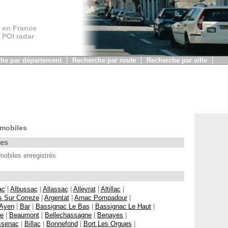
 en France
, POI radar
he par département
Recherche par route
Recherche par ville
 mobiles
les
obiles enregistrés
ac
|
Albussac
|
Allassac
|
Alleyrat
|
Altillac
|
s Sur Correze
|
Argentat
|
Arnac Pompadour
|
Ayen
|
Bar
|
Bassignac Le Bas
|
Bassignac Le Haut
|
ne
|
Beaumont
|
Bellechassagne
|
Benayes
|
ssenac
|
Billac
|
Bonnefond
|
Bort Les Orgues
|