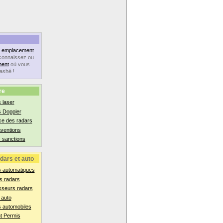
n
emplacement
connaissez ou
ent
où vous
lashé !
re
 laser
s Doppler
ce des radars
aventions
 sanctions
dars et auto
s automatiques
s radars
sseurs radars
 auto
 automobiles
t Permis