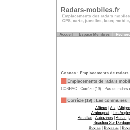
Radars-mobiles.fr
Emplacements des radars mobiles
GPS, carte, jumelles, laser, mobile
Accueil
Espace Membres
Recherc
Cosnac : Emplacements de radars
Emplacements de radars mobi
COSNAC - Corrèze (19) : Pas de radars m
Corrèze (19) : Les communes
Affieux
|
Aix
|
Albign
Ambrugeat
|
Les Angle
Astaillac
|
Aubazines
|
Auriac
|
Beaulieu Sur Dordog
Beynat
|
Beyssac
|
Bey