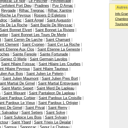
erpezac Le Noir
|
Le Pescher
|
Peyrelevade
|
Confolent Port Dieu
|
Pradines
|
Puy D Arnac
|
Autres 
|
Reygade
|
Rilhac Treignac
|
Rilhac Xaintrie
|
Info Gra
|
Roche Le Peyroux
|
Rosiers D Egletons
|
Chambres
droc
|
Saillac
|
Saint Angel
|
Saint Augustin
|
Tourisme
zile De La Roche
|
Saint Bazile De Meyssac
|
Saint Bonnet Elvert
|
Saint Bonnet La Riviere
|
ntier
|
Saint Bonnet Les Tours De Merle
|
t
|
Saint Cernin De Larche
|
Saint Chamant
|
int Clement
|
Saint Cyprien
|
Saint Cyr La Roche
|
int Etienne Aux Clos
|
Saint Etienne La Geneste
|
Roches
|
Sainte Fereole
|
Sainte Fortunade
|
 Geniez O Merle
|
Saint Germain Lavolps
|
|
Saint Hilaire Foissac
|
Saint Hilaire Les Courbes
|
int Hilaire Peyroux
|
Saint Hilaire Taurieux
|
ulien Aux Bois
|
Saint Julien Le Pelerin
|
|
Saint Julien Maumont
|
Saint Julien Pres Bort
|
aint Martial De Gimel
|
Saint Martial Entraygues
|
|
Saint Martin Sepert
|
Saint Merd De Lapleau
|
s
|
Saint Mexant
|
Saint Pantaleon De Lapleau
|
Saint Pardoux Corbier
|
Saint Pardoux La Croisille
|
int Pardoux Le Vieux
|
Saint Pardoux L Ortigier
|
iest De Gimel
|
Saint Privat
|
Saint Remy
|
t Salvadour
|
Saint Setiers
|
Saint Solve
|
s
|
Saint Sulpice Les Bois
|
Saint Sylvain
|
ctour
|
Saint Ybard
|
Saint Yrieix Le Dejalat
|
n
|
Sarroux
|
Segonzac
|
Segur Le Chateau
|