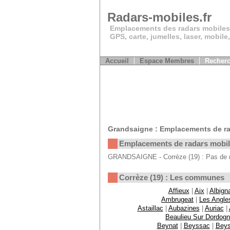
Radars-mobiles.fr
Emplacements des radars mobiles
GPS, carte, jumelles, laser, mobile
Accueil
Espace Membres
Recherc
Grandsaigne : Emplacements de ra
Emplacements de radars mobi
GRANDSAIGNE - Corrèze (19) : Pas de ra
Corrèze (19) : Les communes
Affieux
|
Aix
|
Albign
Ambrugeat
|
Les Angle
Astaillac
|
Aubazines
|
Auriac
|
Beaulieu Sur Dordog
Beynat
|
Beyssac
|
Bey