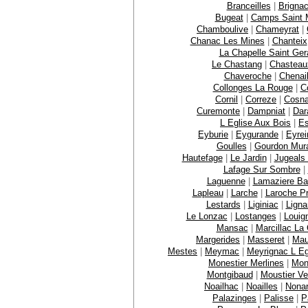
Branceilles
|
Brignac
Bugeat
|
Camps Saint M
Chamboulive
|
Chameyrat
|
Chanac Les Mines
|
Chanteix
La Chapelle Saint Ger
Le Chastang
|
Chasteau
Chaveroche
|
Chenai
Collonges La Rouge
|
C
Cornil
|
Correze
|
Cosn
Curemonte
|
Dampniat
|
Dar
L Eglise Aux Bois
|
E
Eyburie
|
Eygurande
|
Eyrei
Goulles
|
Gourdon Mur
Hautefage
|
Le Jardin
|
Jugeals
Lafage Sur Sombre
|
Laguenne
|
Lamaziere B
Lapleau
|
Larche
|
Laroche P
Lestards
|
Liginiac
|
Ligna
Le Lonzac
|
Lostanges
|
Louig
Mansac
|
Marcillac La C
Margerides
|
Masseret
|
Mau
Mestes
|
Meymac
|
Meyrignac L Eg
Monestier Merlines
|
Mon
Montgibaud
|
Moustier Ve
Noailhac
|
Noailles
|
Nona
Palazinges
|
Palisse
|
P