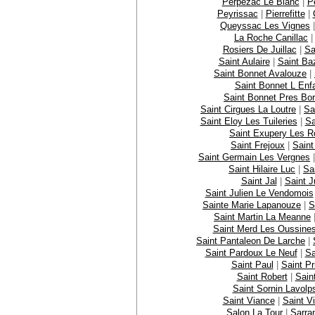
Perpezac Le Blanc
|
P
Peyrissac
|
Pierrefitte
|
Queyssac Les Vignes
La Roche Canillac
Rosiers De Juillac
|
Sa
Saint Aulaire
|
Saint Ba
Saint Bonnet Avalouze
|
Saint Bonnet L Enfa
Saint Bonnet Pres Bor
Saint Cirgues La Loutre
|
Sa
Saint Eloy Les Tuileries
|
Sa
Saint Exupery Les 
Saint Frejoux
|
Saint
Saint Germain Les Vergnes
Saint Hilaire Luc
|
Sa
Saint Jal
|
Saint J
Saint Julien Le Vendomois
Sainte Marie Lapanouze
|
S
Saint Martin La Meanne
Saint Merd Les Oussine
Saint Pantaleon De Larche
|
Saint Pardoux Le Neuf
|
Sa
Saint Paul
|
Saint Pr
Saint Robert
|
Sain
Saint Sornin Lavolp
Saint Viance
|
Saint Vi
Salon La Tour
|
Sarra