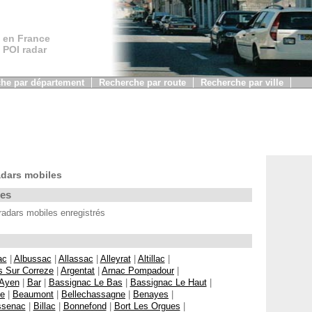
 en France
, POI radar
he par département
Recherche par route
Recherche par ville
dars mobiles
les
dars mobiles enregistrés
ac
|
Albussac
|
Allassac
|
Alleyrat
|
Altillac
|
s Sur Correze
|
Argentat
|
Arnac Pompadour
|
Ayen
|
Bar
|
Bassignac Le Bas
|
Bassignac Le Haut
|
ne
|
Beaumont
|
Bellechassagne
|
Benayes
|
ssenac
|
Billac
|
Bonnefond
|
Bort Les Orgues
|