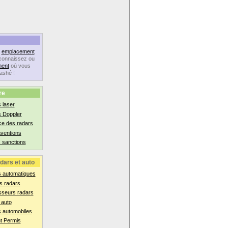
n
emplacement
connaissez ou
ent
où vous
lashé !
re
 laser
s Doppler
ce des radars
aventions
 sanctions
dars et auto
s automatiques
s radars
sseurs radars
 auto
 automobiles
t Permis