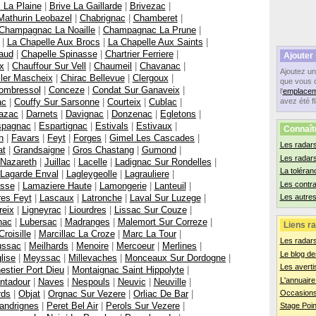
 La Plaine
|
Brive La Gaillarde
|
Brivezac
|
athurin Leobazel
|
Chabrignac
|
Chamberet
|
Champagnac La Noaille
|
Champagnac La Prune
|
|
La Chapelle Aux Brocs
|
La Chapelle Aux Saints
|
aud
|
Chapelle Spinasse
|
Chartrier Ferriere
|
Ajouter
x
|
Chauffour Sur Vell
|
Chaumeil
|
Chavanac
|
Ajoutez u
ller Mascheix
|
Chirac Bellevue
|
Clergoux
|
que vous 
ombressol
|
Conceze
|
Condat Sur Ganaveix
|
l'
emplacem
ac
|
Couffy Sur Sarsonne
|
Courteix
|
Cublac
|
avez été f
azac
|
Darnets
|
Davignac
|
Donzenac
|
Egletons
|
spagnac
|
Espartignac
|
Estivals
|
Estivaux
|
Connaît
n
|
Favars
|
Feyt
|
Forges
|
Gimel Les Cascades
|
Les radars
at
|
Grandsaigne
|
Gros Chastang
|
Gumond
|
Les radar
 Nazareth
|
Juillac
|
Lacelle
|
Ladignac Sur Rondelles
|
La toléran
Lagarde Enval
|
Lagleygeolle
|
Lagrauliere
|
Les contr
asse
|
Lamaziere Haute
|
Lamongerie
|
Lanteuil
|
res Feyt
|
Lascaux
|
Latronche
|
Laval Sur Luzege
|
Les autres
reix
|
Ligneyrac
|
Liourdres
|
Lissac Sur Couze
|
nac
|
Lubersac
|
Madranges
|
Malemort Sur Correze
|
Liens ra
roisille
|
Marcillac La Croze
|
Marc La Tour
|
Les radar
ssac
|
Meilhards
|
Menoire
|
Mercoeur
|
Merlines
|
Le blog de
lise
|
Meyssac
|
Millevaches
|
Monceaux Sur Dordogne
|
Les averti
estier Port Dieu
|
Montaignac Saint Hippolyte
|
L'annuaire
ntadour
|
Naves
|
Nespouls
|
Neuvic
|
Neuville
|
rds
|
Objat
|
Orgnac Sur Vezere
|
Orliac De Bar
|
Occasions
andrignes
|
Peret Bel Air
|
Perols Sur Vezere
|
Stage Poin