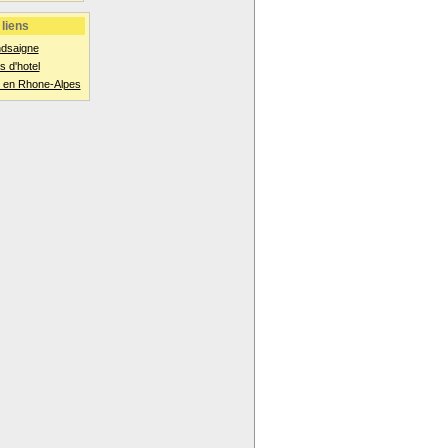
liens
ndsaigne
 d'hotel
 en Rhone-Alpes