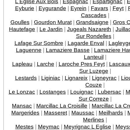
L Eglise Aux Bois
|
Espagnac
|
Espartignac
|
E
Eyburie
|
Eygurande
|
Eyrein
|
Favars
|
Feyt
|
Cascades
|
Goulles
|
Gourdon Murat
|
Grandsaigne
|
Gros 
Hautefage
|
Le Jardin
|
Jugeals Nazareth
|
Juilla
Sur Rondelles
|
Lafage Sur Sombre
|
Lagarde Enval
|
Lagleyge
Laguenne
|
Lamaziere Basse
|
Lamaziere Ha
Lanteuil
|
Lapleau
|
Larche
|
Laroche Pres Feyt
|
Lascau
Sur Luzege
|
Lestards
|
Liginiac
|
Lignareix
|
Ligneyrac
|
Lio
Couze
|
Le Lonzac
|
Lostanges
|
Louignac
|
Lubersac
|
M
Sur Correze
|
Mansac
|
Marcillac La Croisille
|
Marcillac La C
Margerides
|
Masseret
|
Maussac
|
Meilhards
|
Merlines
|
Mestes
|
Meymac
|
Meyrignac L Eglise
|
Meys