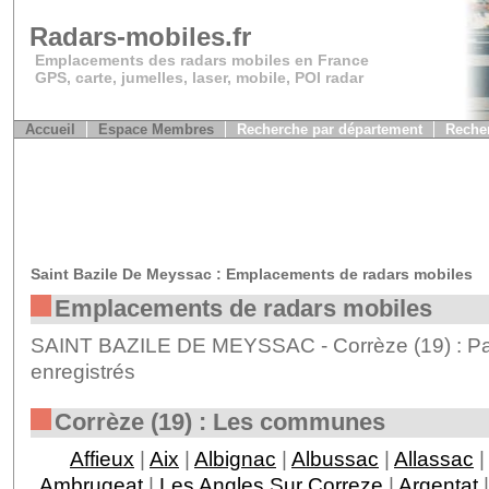
Radars-mobiles.fr
Emplacements des radars mobiles en France
GPS, carte, jumelles, laser, mobile, POI radar
Accueil
Espace Membres
Recherche par département
Recher
Saint Bazile De Meyssac : Emplacements de radars mobiles
Emplacements de radars mobiles
SAINT BAZILE DE MEYSSAC - Corrèze (19) : Pa
enregistrés
Corrèze (19) : Les communes
Affieux
|
Aix
|
Albignac
|
Albussac
|
Allassac
|
Ambrugeat
|
Les Angles Sur Correze
|
Argentat