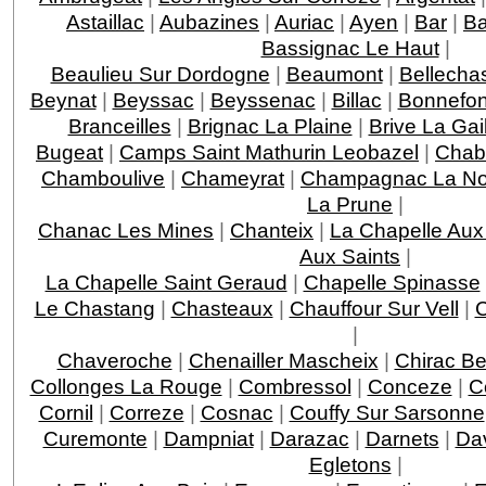
Astaillac
|
Aubazines
|
Auriac
|
Ayen
|
Bar
|
Ba
Bassignac Le Haut
|
Beaulieu Sur Dordogne
|
Beaumont
|
Bellecha
Beynat
|
Beyssac
|
Beyssenac
|
Billac
|
Bonnefo
Branceilles
|
Brignac La Plaine
|
Brive La Gai
Bugeat
|
Camps Saint Mathurin Leobazel
|
Chab
Chamboulive
|
Chameyrat
|
Champagnac La Noa
La Prune
|
Chanac Les Mines
|
Chanteix
|
La Chapelle Aux
Aux Saints
|
La Chapelle Saint Geraud
|
Chapelle Spinasse
Le Chastang
|
Chasteaux
|
Chauffour Sur Vell
|
C
|
Chaveroche
|
Chenailler Mascheix
|
Chirac Be
Collonges La Rouge
|
Combressol
|
Conceze
|
C
Cornil
|
Correze
|
Cosnac
|
Couffy Sur Sarsonne
Curemonte
|
Dampniat
|
Darazac
|
Darnets
|
Da
Egletons
|