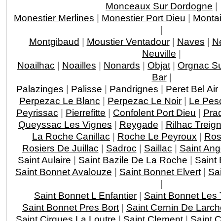
Monceaux Sur Dordogne
|
Monestier Merlines
|
Monestier Port Dieu
|
Montai
|
Montgibaud
|
Moustier Ventadour
|
Naves
|
N
Neuville
|
Noailhac
|
Noailles
|
Nonards
|
Objat
|
Orgnac Su
Bar
|
Palazinges
|
Palisse
|
Pandrignes
|
Peret Bel Air
Perpezac Le Blanc
|
Perpezac Le Noir
|
Le Pes
Peyrissac
|
Pierrefitte
|
Confolent Port Dieu
|
Pra
Queyssac Les Vignes
|
Reygade
|
Rilhac Treig
La Roche Canillac
|
Roche Le Peyroux
|
Ros
Rosiers De Juillac
|
Sadroc
|
Saillac
|
Saint Ang
Saint Aulaire
|
Saint Bazile De La Roche
|
Saint
Saint Bonnet Avalouze
|
Saint Bonnet Elvert
|
Sai
|
Saint Bonnet L Enfantier
|
Saint Bonnet Les 
Saint Bonnet Pres Bort
|
Saint Cernin De Larch
Saint Cirgues La Loutre
|
Saint Clement
|
Saint 