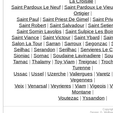
La Croisille
|
Saint Pardoux Le Neuf
|
Saint Pardoux Le Vie
Ortigier
|
Saint Paul
|
Saint Priest De Gimel
|
Saint Pri
Saint Robert
|
Saint Salvadour
|
Saint Setie
Saint Sornin Lavolps
|
Saint Sulpice Les Boi
Saint Viance
|
Saint Victour
|
Saint Ybard
|
Sain
Salon La Tour
|
Sarran
|
Sarroux
|
Segonzac
|
Seilhac
|
Serandon
|
Serilhac
|
Servieres Le 
Sioniac
|
Sornac
|
Soudaine Lavinadiere
|
Sou
Tarnac
|
Thalamy
|
Toy Viam
|
Treignac
|
Troc
Turenne
|
Ussac
|
Ussel
|
Uzerche
|
Valiergues
|
Varetz
Vegennes
|
Veix
|
Venarsal
|
Veyrieres
|
Viam
|
Vigeois
|
V
Montane
|
Voutezac
|
Yssandon
|
Copyrig
Design: G. Wolfga