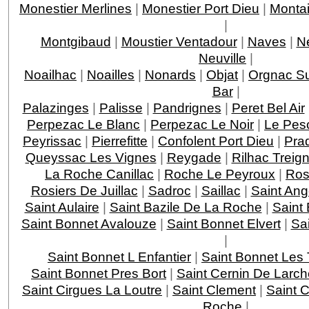
Monestier Merlines
|
Monestier Port Dieu
|
Montai
|
Montgibaud
|
Moustier Ventadour
|
Naves
|
N
Neuville
|
Noailhac
|
Noailles
|
Nonards
|
Objat
|
Orgnac Su
Bar
|
Palazinges
|
Palisse
|
Pandrignes
|
Peret Bel Air
Perpezac Le Blanc
|
Perpezac Le Noir
|
Le Pes
Peyrissac
|
Pierrefitte
|
Confolent Port Dieu
|
Pra
Queyssac Les Vignes
|
Reygade
|
Rilhac Treig
La Roche Canillac
|
Roche Le Peyroux
|
Ros
Rosiers De Juillac
|
Sadroc
|
Saillac
|
Saint Ang
Saint Aulaire
|
Saint Bazile De La Roche
|
Saint
Saint Bonnet Avalouze
|
Saint Bonnet Elvert
|
Sai
|
Saint Bonnet L Enfantier
|
Saint Bonnet Les 
Saint Bonnet Pres Bort
|
Saint Cernin De Larch
Saint Cirgues La Loutre
|
Saint Clement
|
Saint 
Roche
|