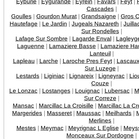
Eyburie
|
Eygurande
|
Eyrein
|
Favars
|
Feyt
|
Cascades
|
Goulles
|
Gourdon Murat
|
Grandsaigne
|
Gros 
Hautefage
|
Le Jardin
|
Jugeals Nazareth
|
Juilla
Sur Rondelles
|
Lafage Sur Sombre
|
Lagarde Enval
|
Lagleyge
Laguenne
|
Lamaziere Basse
|
Lamaziere Ha
Lanteuil
|
Lapleau
|
Larche
|
Laroche Pres Feyt
|
Lascau
Sur Luzege
|
Lestards
|
Liginiac
|
Lignareix
|
Ligneyrac
|
Lio
Couze
|
Le Lonzac
|
Lostanges
|
Louignac
|
Lubersac
|
M
Sur Correze
|
Mansac
|
Marcillac La Croisille
|
Marcillac La C
Margerides
|
Masseret
|
Maussac
|
Meilhards
|
Merlines
|
Mestes
|
Meymac
|
Meyrignac L Eglise
|
Meys
Monceaux Sur Dordogne
|