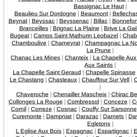
Bassignac Le Haut
|
Beaulieu Sur Dordogne
|
Beaumont
|
Bellecha
Beynat
|
Beyssac
|
Beyssenac
|
Billac
|
Bonnefo
Branceilles
|
Brignac La Plaine
|
Brive La Gai
Bugeat
|
Camps Saint Mathurin Leobazel
|
Chab
Chamboulive
|
Chameyrat
|
Champagnac La Noa
La Prune
|
Chanac Les Mines
|
Chanteix
|
La Chapelle Aux
Aux Saints
|
La Chapelle Saint Geraud
|
Chapelle Spinasse
Le Chastang
|
Chasteaux
|
Chauffour Sur Vell
|
C
|
Chaveroche
|
Chenailler Mascheix
|
Chirac Be
Collonges La Rouge
|
Combressol
|
Conceze
|
C
Cornil
|
Correze
|
Cosnac
|
Couffy Sur Sarsonne
Curemonte
|
Dampniat
|
Darazac
|
Darnets
|
Da
Egletons
|
L Eglise Aux Bois
|
Espagnac
|
Espartignac
|
E