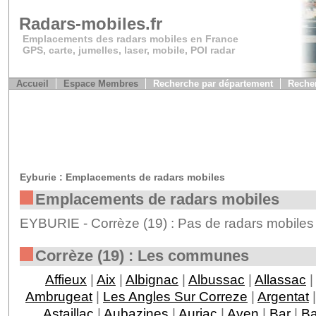
Radars-mobiles.fr
Emplacements des radars mobiles en France
GPS, carte, jumelles, laser, mobile, POI radar
Accueil
Espace Membres
Recherche par département
Recher
Eyburie : Emplacements de radars mobiles
Emplacements de radars mobiles
EYBURIE - Corrèze (19) : Pas de radars mobiles 
Corrèze (19) : Les communes
Affieux
|
Aix
|
Albignac
|
Albussac
|
Allassac
|
Ambrugeat
|
Les Angles Sur Correze
|
Argentat
Astaillac
|
Aubazines
|
Auriac
|
Ayen
|
Bar
|
Ba