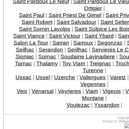
Saint Pardoux Le Neuf
|
Saint Pardoux Le Vie
Ortigier
|
Saint Paul
|
Saint Priest De Gimel
|
Saint Pri
Saint Robert
|
Saint Salvadour
|
Saint Setie
Saint Sornin Lavolps
|
Saint Sulpice Les Boi
Saint Viance
|
Saint Victour
|
Saint Ybard
|
Sain
Salon La Tour
|
Sarran
|
Sarroux
|
Segonzac
|
Seilhac
|
Serandon
|
Serilhac
|
Servieres Le 
Sioniac
|
Sornac
|
Soudaine Lavinadiere
|
Sou
Tarnac
|
Thalamy
|
Toy Viam
|
Treignac
|
Troc
Turenne
|
Ussac
|
Ussel
|
Uzerche
|
Valiergues
|
Varetz
Vegennes
|
Veix
|
Venarsal
|
Veyrieres
|
Viam
|
Vigeois
|
V
Montane
|
Voutezac
|
Yssandon
|
Copyrig
Design: G. Wolfga