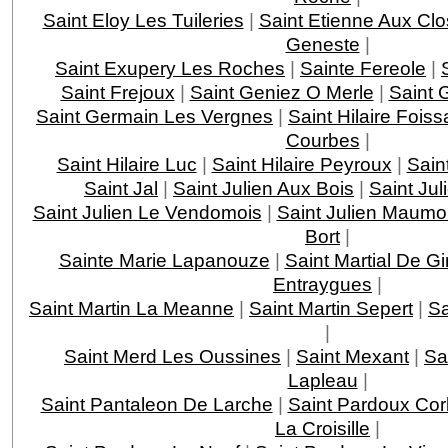
Saint Eloy Les Tuileries
|
Saint Etienne Aux Clo
Geneste
|
Saint Exupery Les Roches
|
Sainte Fereole
|
Saint Frejoux
|
Saint Geniez O Merle
|
Saint 
Saint Germain Les Vergnes
|
Saint Hilaire Foiss
Courbes
|
Saint Hilaire Luc
|
Saint Hilaire Peyroux
|
Saint
Saint Jal
|
Saint Julien Aux Bois
|
Saint Jul
Saint Julien Le Vendomois
|
Saint Julien Maumo
Bort
|
Sainte Marie Lapanouze
|
Saint Martial De G
Entraygues
|
Saint Martin La Meanne
|
Saint Martin Sepert
|
Sa
|
Saint Merd Les Oussines
|
Saint Mexant
|
Sa
Lapleau
|
Saint Pantaleon De Larche
|
Saint Pardoux Cor
La Croisille
|