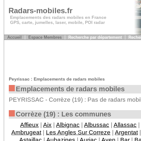
Radars-mobiles.fr
Emplacements des radars mobiles en France
GPS, carte, jumelles, laser, mobile, POI radar
Accueil
Espace Membres
Recherche par département
Recher
Peyrissac : Emplacements de radars mobiles
Emplacements de radars mobiles
PEYRISSAC - Corrèze (19) : Pas de radars mobil
Corrèze (19) : Les communes
Affieux
|
Aix
|
Albignac
|
Albussac
|
Allassac
|
Ambrugeat
|
Les Angles Sur Correze
|
Argentat
Astaillac
|
Aubazines
|
Auriac
|
Ayen
|
Bar
|
Ba