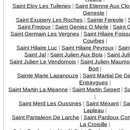
Saint Eloy Les Tuileries
|
Saint Etienne Aux Clo
Geneste
|
Saint Exupery Les Roches
|
Sainte Fereole
|
Saint Frejoux
|
Saint Geniez O Merle
|
Saint 
Saint Germain Les Vergnes
|
Saint Hilaire Foiss
Courbes
|
Saint Hilaire Luc
|
Saint Hilaire Peyroux
|
Saint
Saint Jal
|
Saint Julien Aux Bois
|
Saint Jul
Saint Julien Le Vendomois
|
Saint Julien Maumo
Bort
|
Sainte Marie Lapanouze
|
Saint Martial De G
Entraygues
|
Saint Martin La Meanne
|
Saint Martin Sepert
|
Sa
|
Saint Merd Les Oussines
|
Saint Mexant
|
Sa
Lapleau
|
Saint Pantaleon De Larche
|
Saint Pardoux Cor
La Croisille
|