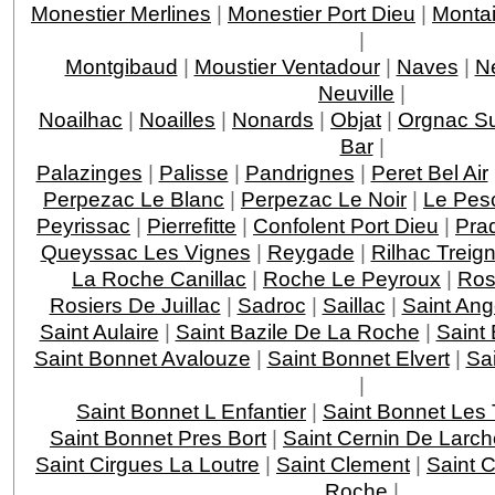
Monestier Merlines
|
Monestier Port Dieu
|
Montai
|
Montgibaud
|
Moustier Ventadour
|
Naves
|
N
Neuville
|
Noailhac
|
Noailles
|
Nonards
|
Objat
|
Orgnac Su
Bar
|
Palazinges
|
Palisse
|
Pandrignes
|
Peret Bel Air
Perpezac Le Blanc
|
Perpezac Le Noir
|
Le Pes
Peyrissac
|
Pierrefitte
|
Confolent Port Dieu
|
Pra
Queyssac Les Vignes
|
Reygade
|
Rilhac Treig
La Roche Canillac
|
Roche Le Peyroux
|
Ros
Rosiers De Juillac
|
Sadroc
|
Saillac
|
Saint Ang
Saint Aulaire
|
Saint Bazile De La Roche
|
Saint
Saint Bonnet Avalouze
|
Saint Bonnet Elvert
|
Sai
|
Saint Bonnet L Enfantier
|
Saint Bonnet Les 
Saint Bonnet Pres Bort
|
Saint Cernin De Larch
Saint Cirgues La Loutre
|
Saint Clement
|
Saint 
Roche
|