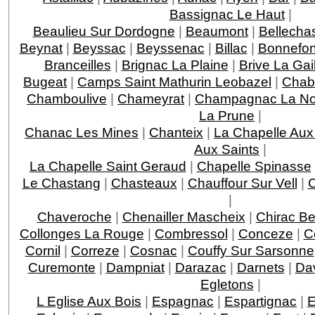
Bassignac Le Haut
|
Beaulieu Sur Dordogne
|
Beaumont
|
Bellecha
Beynat
|
Beyssac
|
Beyssenac
|
Billac
|
Bonnefo
Branceilles
|
Brignac La Plaine
|
Brive La Gai
Bugeat
|
Camps Saint Mathurin Leobazel
|
Chab
Chamboulive
|
Chameyrat
|
Champagnac La Noa
La Prune
|
Chanac Les Mines
|
Chanteix
|
La Chapelle Aux
Aux Saints
|
La Chapelle Saint Geraud
|
Chapelle Spinasse
Le Chastang
|
Chasteaux
|
Chauffour Sur Vell
|
C
|
Chaveroche
|
Chenailler Mascheix
|
Chirac Be
Collonges La Rouge
|
Combressol
|
Conceze
|
C
Cornil
|
Correze
|
Cosnac
|
Couffy Sur Sarsonne
Curemonte
|
Dampniat
|
Darazac
|
Darnets
|
Da
Egletons
|
L Eglise Aux Bois
|
Espagnac
|
Espartignac
|
E