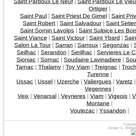
Saint Pardoux Le Neuf
|
Saint Pardoux Le Vie
Ortigier
|
Saint Paul
|
Saint Priest De Gimel
|
Saint Pri
Saint Robert
|
Saint Salvadour
|
Saint Setie
Saint Sornin Lavolps
|
Saint Sulpice Les Boi
Saint Viance
|
Saint Victour
|
Saint Ybard
|
Sain
Salon La Tour
|
Sarran
|
Sarroux
|
Segonzac
|
Seilhac
|
Serandon
|
Serilhac
|
Servieres Le 
Sioniac
|
Sornac
|
Soudaine Lavinadiere
|
Sou
Tarnac
|
Thalamy
|
Toy Viam
|
Treignac
|
Troc
Turenne
|
Ussac
|
Ussel
|
Uzerche
|
Valiergues
|
Varetz
Vegennes
|
Veix
|
Venarsal
|
Veyrieres
|
Viam
|
Vigeois
|
V
Montane
|
Voutezac
|
Yssandon
|
Copyrig
Design: G. Wolfga