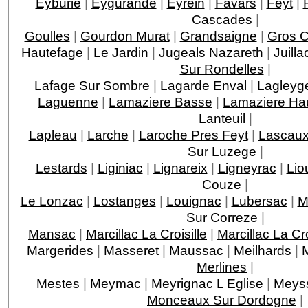
Eyburie
|
Eygurande
|
Eyrein
|
Favars
|
Feyt
|
Cascades
|
Goulles
|
Gourdon Murat
|
Grandsaigne
|
Gros 
Hautefage
|
Le Jardin
|
Jugeals Nazareth
|
Juilla
Sur Rondelles
|
Lafage Sur Sombre
|
Lagarde Enval
|
Lagleyge
Laguenne
|
Lamaziere Basse
|
Lamaziere Ha
Lanteuil
|
Lapleau
|
Larche
|
Laroche Pres Feyt
|
Lascau
Sur Luzege
|
Lestards
|
Liginiac
|
Lignareix
|
Ligneyrac
|
Lio
Couze
|
Le Lonzac
|
Lostanges
|
Louignac
|
Lubersac
|
M
Sur Correze
|
Mansac
|
Marcillac La Croisille
|
Marcillac La C
Margerides
|
Masseret
|
Maussac
|
Meilhards
|
Merlines
|
Mestes
|
Meymac
|
Meyrignac L Eglise
|
Meys
Monceaux Sur Dordogne
|