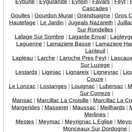
Eyburie
|
Eygurande
|
Eyrein
|
Favars
|
Feyt
|
Cascades
|
Goulles
|
Gourdon Murat
|
Grandsaigne
|
Gros 
Hautefage
|
Le Jardin
|
Jugeals Nazareth
|
Juilla
Sur Rondelles
|
Lafage Sur Sombre
|
Lagarde Enval
|
Lagleyge
Laguenne
|
Lamaziere Basse
|
Lamaziere Ha
Lanteuil
|
Lapleau
|
Larche
|
Laroche Pres Feyt
|
Lascau
Sur Luzege
|
Lestards
|
Liginiac
|
Lignareix
|
Ligneyrac
|
Lio
Couze
|
Le Lonzac
|
Lostanges
|
Louignac
|
Lubersac
|
M
Sur Correze
|
Mansac
|
Marcillac La Croisille
|
Marcillac La C
Margerides
|
Masseret
|
Maussac
|
Meilhards
|
Merlines
|
Mestes
|
Meymac
|
Meyrignac L Eglise
|
Meys
Monceaux Sur Dordogne
|