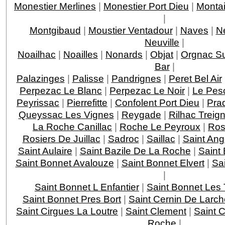
Monestier Merlines
|
Monestier Port Dieu
|
Montai
|
Montgibaud
|
Moustier Ventadour
|
Naves
|
N
Neuville
|
Noailhac
|
Noailles
|
Nonards
|
Objat
|
Orgnac Su
Bar
|
Palazinges
|
Palisse
|
Pandrignes
|
Peret Bel Air
Perpezac Le Blanc
|
Perpezac Le Noir
|
Le Pes
Peyrissac
|
Pierrefitte
|
Confolent Port Dieu
|
Pra
Queyssac Les Vignes
|
Reygade
|
Rilhac Treig
La Roche Canillac
|
Roche Le Peyroux
|
Ros
Rosiers De Juillac
|
Sadroc
|
Saillac
|
Saint Ang
Saint Aulaire
|
Saint Bazile De La Roche
|
Saint
Saint Bonnet Avalouze
|
Saint Bonnet Elvert
|
Sai
|
Saint Bonnet L Enfantier
|
Saint Bonnet Les 
Saint Bonnet Pres Bort
|
Saint Cernin De Larch
Saint Cirgues La Loutre
|
Saint Clement
|
Saint 
Roche
|