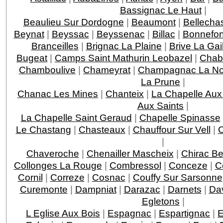
Bassignac Le Haut
|
Beaulieu Sur Dordogne
|
Beaumont
|
Bellecha
Beynat
|
Beyssac
|
Beyssenac
|
Billac
|
Bonnefo
Branceilles
|
Brignac La Plaine
|
Brive La Gai
Bugeat
|
Camps Saint Mathurin Leobazel
|
Chab
Chamboulive
|
Chameyrat
|
Champagnac La Noa
La Prune
|
Chanac Les Mines
|
Chanteix
|
La Chapelle Aux
Aux Saints
|
La Chapelle Saint Geraud
|
Chapelle Spinasse
Le Chastang
|
Chasteaux
|
Chauffour Sur Vell
|
C
|
Chaveroche
|
Chenailler Mascheix
|
Chirac Be
Collonges La Rouge
|
Combressol
|
Conceze
|
C
Cornil
|
Correze
|
Cosnac
|
Couffy Sur Sarsonne
Curemonte
|
Dampniat
|
Darazac
|
Darnets
|
Da
Egletons
|
L Eglise Aux Bois
|
Espagnac
|
Espartignac
|
E