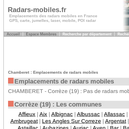
Radars-mobiles.fr
Emplacements des radars mobiles en France
GPS, carte, jumelles, laser, mobile, POI radar
Accueil
Espace Membres
Recherche par département
Recher
Chamberet : Emplacements de radars mobiles
Emplacements de radars mobiles
CHAMBERET - Corrèze (19) : Pas de radars mobi
Corrèze (19) : Les communes
Affieux
|
Aix
|
Albignac
|
Albussac
|
Allassac
|
Ambrugeat
|
Les Angles Sur Correze
|
Argentat
Astaillac
|
Aubazines
|
Auriac
|
Ayen
|
Bar
|
Ba