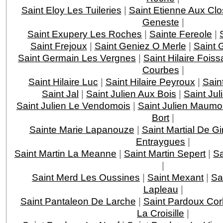
Saint Eloy Les Tuileries
|
Saint Etienne Aux Clo
Geneste
|
Saint Exupery Les Roches
|
Sainte Fereole
|
Saint Frejoux
|
Saint Geniez O Merle
|
Saint 
Saint Germain Les Vergnes
|
Saint Hilaire Foiss
Courbes
|
Saint Hilaire Luc
|
Saint Hilaire Peyroux
|
Saint
Saint Jal
|
Saint Julien Aux Bois
|
Saint Jul
Saint Julien Le Vendomois
|
Saint Julien Maumo
Bort
|
Sainte Marie Lapanouze
|
Saint Martial De G
Entraygues
|
Saint Martin La Meanne
|
Saint Martin Sepert
|
Sa
|
Saint Merd Les Oussines
|
Saint Mexant
|
Sa
Lapleau
|
Saint Pantaleon De Larche
|
Saint Pardoux Cor
La Croisille
|