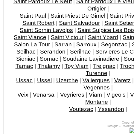
Saint Pardoux Le Neuf
|
Saint Pardoux Le Vie
Ortigier
|
Saint Paul
|
Saint Priest De Gimel
|
Saint Pri
Saint Robert
|
Saint Salvadour
|
Saint Setie
Saint Sornin Lavolps
|
Saint Sulpice Les Boi
Saint Viance
|
Saint Victour
|
Saint Ybard
|
Sain
Salon La Tour
|
Sarran
|
Sarroux
|
Segonzac
|
Seilhac
|
Serandon
|
Serilhac
|
Servieres Le 
Sioniac
|
Sornac
|
Soudaine Lavinadiere
|
Sou
Tarnac
|
Thalamy
|
Toy Viam
|
Treignac
|
Troc
Turenne
|
Ussac
|
Ussel
|
Uzerche
|
Valiergues
|
Varetz
Vegennes
|
Veix
|
Venarsal
|
Veyrieres
|
Viam
|
Vigeois
|
V
Montane
|
Voutezac
|
Yssandon
|
Copyrig
Design: G. Wolfga