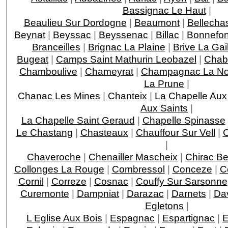
Bassignac Le Haut
|
Beaulieu Sur Dordogne
|
Beaumont
|
Bellecha
Beynat
|
Beyssac
|
Beyssenac
|
Billac
|
Bonnefo
Branceilles
|
Brignac La Plaine
|
Brive La Gai
Bugeat
|
Camps Saint Mathurin Leobazel
|
Chab
Chamboulive
|
Chameyrat
|
Champagnac La Noa
La Prune
|
Chanac Les Mines
|
Chanteix
|
La Chapelle Aux
Aux Saints
|
La Chapelle Saint Geraud
|
Chapelle Spinasse
Le Chastang
|
Chasteaux
|
Chauffour Sur Vell
|
C
|
Chaveroche
|
Chenailler Mascheix
|
Chirac Be
Collonges La Rouge
|
Combressol
|
Conceze
|
C
Cornil
|
Correze
|
Cosnac
|
Couffy Sur Sarsonne
Curemonte
|
Dampniat
|
Darazac
|
Darnets
|
Da
Egletons
|
L Eglise Aux Bois
|
Espagnac
|
Espartignac
|
E