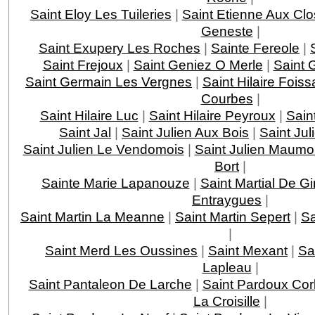
Saint Eloy Les Tuileries
|
Saint Etienne Aux Clo
Geneste
|
Saint Exupery Les Roches
|
Sainte Fereole
|
Saint Frejoux
|
Saint Geniez O Merle
|
Saint 
Saint Germain Les Vergnes
|
Saint Hilaire Foiss
Courbes
|
Saint Hilaire Luc
|
Saint Hilaire Peyroux
|
Saint
Saint Jal
|
Saint Julien Aux Bois
|
Saint Jul
Saint Julien Le Vendomois
|
Saint Julien Maumo
Bort
|
Sainte Marie Lapanouze
|
Saint Martial De G
Entraygues
|
Saint Martin La Meanne
|
Saint Martin Sepert
|
Sa
|
Saint Merd Les Oussines
|
Saint Mexant
|
Sa
Lapleau
|
Saint Pantaleon De Larche
|
Saint Pardoux Cor
La Croisille
|