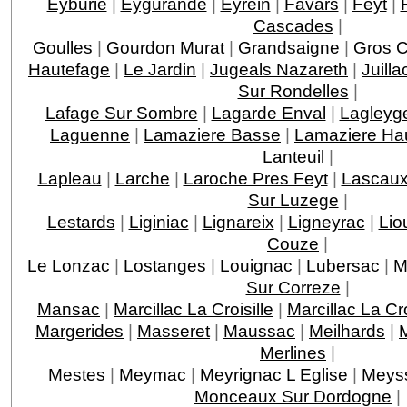
Eyburie
|
Eygurande
|
Eyrein
|
Favars
|
Feyt
|
Cascades
|
Goulles
|
Gourdon Murat
|
Grandsaigne
|
Gros 
Hautefage
|
Le Jardin
|
Jugeals Nazareth
|
Juilla
Sur Rondelles
|
Lafage Sur Sombre
|
Lagarde Enval
|
Lagleyge
Laguenne
|
Lamaziere Basse
|
Lamaziere Ha
Lanteuil
|
Lapleau
|
Larche
|
Laroche Pres Feyt
|
Lascau
Sur Luzege
|
Lestards
|
Liginiac
|
Lignareix
|
Ligneyrac
|
Lio
Couze
|
Le Lonzac
|
Lostanges
|
Louignac
|
Lubersac
|
M
Sur Correze
|
Mansac
|
Marcillac La Croisille
|
Marcillac La C
Margerides
|
Masseret
|
Maussac
|
Meilhards
|
Merlines
|
Mestes
|
Meymac
|
Meyrignac L Eglise
|
Meys
Monceaux Sur Dordogne
|