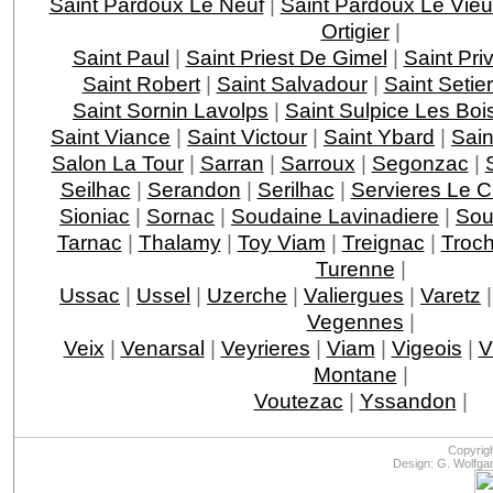
Saint Pardoux Le Neuf
|
Saint Pardoux Le Vie
Ortigier
|
Saint Paul
|
Saint Priest De Gimel
|
Saint Pri
Saint Robert
|
Saint Salvadour
|
Saint Setie
Saint Sornin Lavolps
|
Saint Sulpice Les Boi
Saint Viance
|
Saint Victour
|
Saint Ybard
|
Sain
Salon La Tour
|
Sarran
|
Sarroux
|
Segonzac
|
Seilhac
|
Serandon
|
Serilhac
|
Servieres Le 
Sioniac
|
Sornac
|
Soudaine Lavinadiere
|
Sou
Tarnac
|
Thalamy
|
Toy Viam
|
Treignac
|
Troc
Turenne
|
Ussac
|
Ussel
|
Uzerche
|
Valiergues
|
Varetz
Vegennes
|
Veix
|
Venarsal
|
Veyrieres
|
Viam
|
Vigeois
|
V
Montane
|
Voutezac
|
Yssandon
|
Copyrig
Design: G. Wolfga