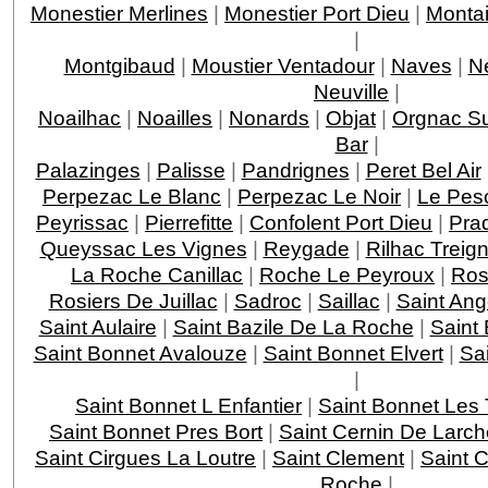
Monestier Merlines
|
Monestier Port Dieu
|
Montai
|
Montgibaud
|
Moustier Ventadour
|
Naves
|
N
Neuville
|
Noailhac
|
Noailles
|
Nonards
|
Objat
|
Orgnac Su
Bar
|
Palazinges
|
Palisse
|
Pandrignes
|
Peret Bel Air
Perpezac Le Blanc
|
Perpezac Le Noir
|
Le Pes
Peyrissac
|
Pierrefitte
|
Confolent Port Dieu
|
Pra
Queyssac Les Vignes
|
Reygade
|
Rilhac Treig
La Roche Canillac
|
Roche Le Peyroux
|
Ros
Rosiers De Juillac
|
Sadroc
|
Saillac
|
Saint Ang
Saint Aulaire
|
Saint Bazile De La Roche
|
Saint
Saint Bonnet Avalouze
|
Saint Bonnet Elvert
|
Sai
|
Saint Bonnet L Enfantier
|
Saint Bonnet Les 
Saint Bonnet Pres Bort
|
Saint Cernin De Larch
Saint Cirgues La Loutre
|
Saint Clement
|
Saint 
Roche
|