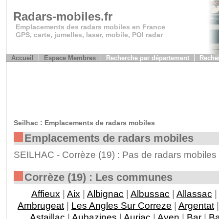
Radars-mobiles.fr
Emplacements des radars mobiles en France
GPS, carte, jumelles, laser, mobile, POI radar
Accueil
Espace Membres
Recherche par département
Recher
Seilhac : Emplacements de radars mobiles
Emplacements de radars mobiles
SEILHAC - Corrèze (19) : Pas de radars mobiles 
Corrèze (19) : Les communes
Affieux
|
Aix
|
Albignac
|
Albussac
|
Allassac
|
Ambrugeat
|
Les Angles Sur Correze
|
Argentat
Astaillac
|
Aubazines
|
Auriac
|
Ayen
|
Bar
|
Ba