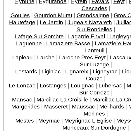
Eyburie
|
Eygurande
|
Eyrein
|
Favars
|
Feyt
|
Cascades
|
Goulles
|
Gourdon Murat
|
Grandsaigne
|
Gros 
Hautefage
|
Le Jardin
|
Jugeals Nazareth
|
Juilla
Sur Rondelles
|
Lafage Sur Sombre
|
Lagarde Enval
|
Lagleyge
Laguenne
|
Lamaziere Basse
|
Lamaziere Ha
Lanteuil
|
Lapleau
|
Larche
|
Laroche Pres Feyt
|
Lascau
Sur Luzege
|
Lestards
|
Liginiac
|
Lignareix
|
Ligneyrac
|
Lio
Couze
|
Le Lonzac
|
Lostanges
|
Louignac
|
Lubersac
|
M
Sur Correze
|
Mansac
|
Marcillac La Croisille
|
Marcillac La C
Margerides
|
Masseret
|
Maussac
|
Meilhards
|
Merlines
|
Mestes
|
Meymac
|
Meyrignac L Eglise
|
Meys
Monceaux Sur Dordogne
|