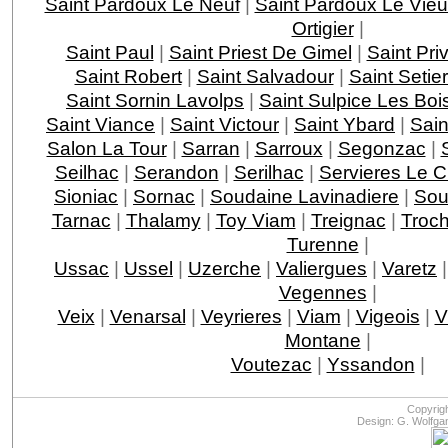
Saint Pardoux Le Neuf
|
Saint Pardoux Le Vie
Ortigier
|
Saint Paul
|
Saint Priest De Gimel
|
Saint Pri
Saint Robert
|
Saint Salvadour
|
Saint Setie
Saint Sornin Lavolps
|
Saint Sulpice Les Boi
Saint Viance
|
Saint Victour
|
Saint Ybard
|
Sain
Salon La Tour
|
Sarran
|
Sarroux
|
Segonzac
|
Seilhac
|
Serandon
|
Serilhac
|
Servieres Le 
Sioniac
|
Sornac
|
Soudaine Lavinadiere
|
Sou
Tarnac
|
Thalamy
|
Toy Viam
|
Treignac
|
Troc
Turenne
|
Ussac
|
Ussel
|
Uzerche
|
Valiergues
|
Varetz
Vegennes
|
Veix
|
Venarsal
|
Veyrieres
|
Viam
|
Vigeois
|
V
Montane
|
Voutezac
|
Yssandon
|
Copyrig
Design: G. Wolfga