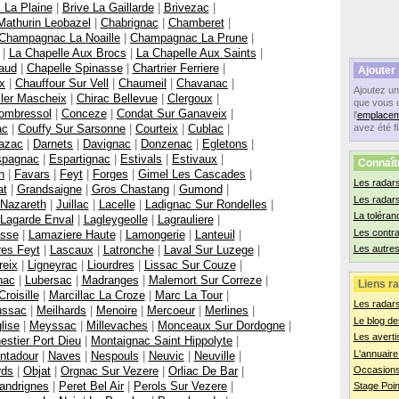
 La Plaine
|
Brive La Gaillarde
|
Brivezac
|
athurin Leobazel
|
Chabrignac
|
Chamberet
|
Champagnac La Noaille
|
Champagnac La Prune
|
|
La Chapelle Aux Brocs
|
La Chapelle Aux Saints
|
aud
|
Chapelle Spinasse
|
Chartrier Ferriere
|
Ajouter
x
|
Chauffour Sur Vell
|
Chaumeil
|
Chavanac
|
Ajoutez u
ller Mascheix
|
Chirac Bellevue
|
Clergoux
|
que vous 
ombressol
|
Conceze
|
Condat Sur Ganaveix
|
l'
emplacem
ac
|
Couffy Sur Sarsonne
|
Courteix
|
Cublac
|
avez été f
azac
|
Darnets
|
Davignac
|
Donzenac
|
Egletons
|
spagnac
|
Espartignac
|
Estivals
|
Estivaux
|
Connaît
n
|
Favars
|
Feyt
|
Forges
|
Gimel Les Cascades
|
Les radars
at
|
Grandsaigne
|
Gros Chastang
|
Gumond
|
Les radar
 Nazareth
|
Juillac
|
Lacelle
|
Ladignac Sur Rondelles
|
La toléran
Lagarde Enval
|
Lagleygeolle
|
Lagrauliere
|
Les contr
asse
|
Lamaziere Haute
|
Lamongerie
|
Lanteuil
|
res Feyt
|
Lascaux
|
Latronche
|
Laval Sur Luzege
|
Les autres
reix
|
Ligneyrac
|
Liourdres
|
Lissac Sur Couze
|
nac
|
Lubersac
|
Madranges
|
Malemort Sur Correze
|
Liens ra
roisille
|
Marcillac La Croze
|
Marc La Tour
|
Les radar
ssac
|
Meilhards
|
Menoire
|
Mercoeur
|
Merlines
|
Le blog de
lise
|
Meyssac
|
Millevaches
|
Monceaux Sur Dordogne
|
Les averti
estier Port Dieu
|
Montaignac Saint Hippolyte
|
L'annuaire
ntadour
|
Naves
|
Nespouls
|
Neuvic
|
Neuville
|
rds
|
Objat
|
Orgnac Sur Vezere
|
Orliac De Bar
|
Occasions
andrignes
|
Peret Bel Air
|
Perols Sur Vezere
|
Stage Poin