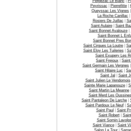
Perpezac Le Blanc
|
P
Peyrissac
|
Pierrefitte
|
Queyssac Les Vignes
La Roche Canillac
Rosiers De Juillac
|
Sa
Saint Aulaire
|
Saint Ba
Saint Bonnet Avalouze
|
Saint Bonnet L Enfa
Saint Bonnet Pres Bor
Saint Cirgues La Loutre
|
Sa
Saint Eloy Les Tuileries
|
Sa
Saint Exupery Les 
Saint Frejoux
|
Saint
Saint Germain Les Vergnes
Saint Hilaire Luc
|
Sa
Saint Jal
|
Saint J
Saint Julien Le Vendomois
Sainte Marie Lapanouze
|
S
Saint Martin La Meanne
Saint Merd Les Oussine
Saint Pantaleon De Larche
|
Saint Pardoux Le Neuf
|
Sa
Saint Paul
|
Saint Pr
Saint Robert
|
Sain
Saint Sornin Lavolp
Saint Viance
|
Saint Vi
Salon La Tour
|
Sarra