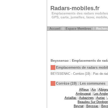
Radars-mobiles.fr
Emplacements des radars mobiles
GPS, carte, jumelles, laser, mobile
Accueil
Espace Membres
Recherc
Beyssenac : Emplacements de rad
Emplacements de radars mobi
BEYSSENAC - Corrèze (19) : Pas de rada
Corrèze (19) : Les communes
Affieux
|
Aix
|
Albign
Ambrugeat
|
Les Angle
Astaillac
|
Aubazines
|
Auriac
|
Beaulieu Sur Dordog
Beynat
|
Beyssac
|
Bey