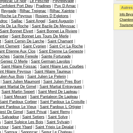
erpezac Le Noir
|
Le Pescher
|
Peyrelevade
|
Confolent Port Dieu
|
Pradines
|
Puy D Arnac
|
Autres 
|
Reygade
|
Rilhac Treignac
|
Rilhac Xaintrie
|
Info Bey
|
Roche Le Peyroux
|
Rosiers D Egletons
|
Chambres
droc
|
Saillac
|
Saint Angel
|
Saint Augustin
|
Tourisme
zile De La Roche
|
Saint Bazile De Meyssac
|
Saint Bonnet Elvert
|
Saint Bonnet La Riviere
|
ntier
|
Saint Bonnet Les Tours De Merle
|
t
|
Saint Cernin De Larche
|
Saint Chamant
|
int Clement
|
Saint Cyprien
|
Saint Cyr La Roche
|
int Etienne Aux Clos
|
Saint Etienne La Geneste
|
Roches
|
Sainte Fereole
|
Sainte Fortunade
|
 Geniez O Merle
|
Saint Germain Lavolps
|
|
Saint Hilaire Foissac
|
Saint Hilaire Les Courbes
|
int Hilaire Peyroux
|
Saint Hilaire Taurieux
|
ulien Aux Bois
|
Saint Julien Le Pelerin
|
|
Saint Julien Maumont
|
Saint Julien Pres Bort
|
aint Martial De Gimel
|
Saint Martial Entraygues
|
|
Saint Martin Sepert
|
Saint Merd De Lapleau
|
s
|
Saint Mexant
|
Saint Pantaleon De Lapleau
|
Saint Pardoux Corbier
|
Saint Pardoux La Croisille
|
int Pardoux Le Vieux
|
Saint Pardoux L Ortigier
|
iest De Gimel
|
Saint Privat
|
Saint Remy
|
t Salvadour
|
Saint Setiers
|
Saint Solve
|
s
|
Saint Sulpice Les Bois
|
Saint Sylvain
|
ctour
|
Saint Ybard
|
Saint Yrieix Le Dejalat
|
n
|
Sarroux
|
Segonzac
|
Segur Le Chateau
|