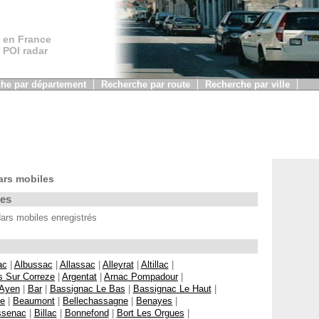
 en France
, POI radar
he par département
Recherche par route
Recherche par ville
ars mobiles
les
rs mobiles enregistrés
ac
|
Albussac
|
Allassac
|
Alleyrat
|
Altillac
|
s Sur Correze
|
Argentat
|
Arnac Pompadour
|
Ayen
|
Bar
|
Bassignac Le Bas
|
Bassignac Le Haut
|
ne
|
Beaumont
|
Bellechassagne
|
Benayes
|
ssenac
|
Billac
|
Bonnefond
|
Bort Les Orgues
|