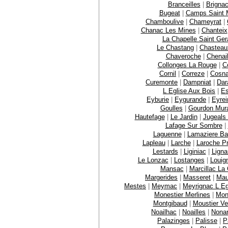
Branceilles
|
Brignac
Bugeat
|
Camps Saint M
Chamboulive
|
Chameyrat
|
Chanac Les Mines
|
Chanteix
La Chapelle Saint Ger
Le Chastang
|
Chasteau
Chaveroche
|
Chenai
Collonges La Rouge
|
C
Cornil
|
Correze
|
Cosn
Curemonte
|
Dampniat
|
Dar
L Eglise Aux Bois
|
E
Eyburie
|
Eygurande
|
Eyrei
Goulles
|
Gourdon Mur
Hautefage
|
Le Jardin
|
Jugeals
Lafage Sur Sombre
|
Laguenne
|
Lamaziere B
Lapleau
|
Larche
|
Laroche P
Lestards
|
Liginiac
|
Ligna
Le Lonzac
|
Lostanges
|
Louig
Mansac
|
Marcillac La C
Margerides
|
Masseret
|
Mau
Mestes
|
Meymac
|
Meyrignac L Eg
Monestier Merlines
|
Mon
Montgibaud
|
Moustier Ve
Noailhac
|
Noailles
|
Nona
Palazinges
|
Palisse
|
P