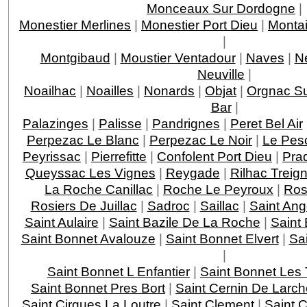
Monceaux Sur Dordogne
|
Monestier Merlines
|
Monestier Port Dieu
|
Montai
|
Montgibaud
|
Moustier Ventadour
|
Naves
|
N
Neuville
|
Noailhac
|
Noailles
|
Nonards
|
Objat
|
Orgnac Su
Bar
|
Palazinges
|
Palisse
|
Pandrignes
|
Peret Bel Air
Perpezac Le Blanc
|
Perpezac Le Noir
|
Le Pes
Peyrissac
|
Pierrefitte
|
Confolent Port Dieu
|
Pra
Queyssac Les Vignes
|
Reygade
|
Rilhac Treig
La Roche Canillac
|
Roche Le Peyroux
|
Ros
Rosiers De Juillac
|
Sadroc
|
Saillac
|
Saint Ang
Saint Aulaire
|
Saint Bazile De La Roche
|
Saint
Saint Bonnet Avalouze
|
Saint Bonnet Elvert
|
Sai
|
Saint Bonnet L Enfantier
|
Saint Bonnet Les 
Saint Bonnet Pres Bort
|
Saint Cernin De Larch
Saint Cirgues La Loutre
|
Saint Clement
|
Saint 