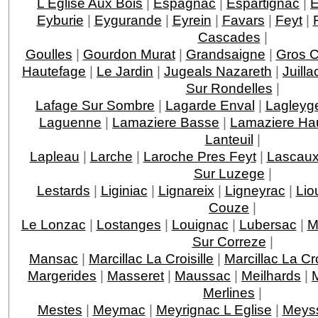
L Eglise Aux Bois
|
Espagnac
|
Espartignac
|
E
Eyburie
|
Eygurande
|
Eyrein
|
Favars
|
Feyt
|
Cascades
|
Goulles
|
Gourdon Murat
|
Grandsaigne
|
Gros 
Hautefage
|
Le Jardin
|
Jugeals Nazareth
|
Juilla
Sur Rondelles
|
Lafage Sur Sombre
|
Lagarde Enval
|
Lagleyge
Laguenne
|
Lamaziere Basse
|
Lamaziere Ha
Lanteuil
|
Lapleau
|
Larche
|
Laroche Pres Feyt
|
Lascau
Sur Luzege
|
Lestards
|
Liginiac
|
Lignareix
|
Ligneyrac
|
Lio
Couze
|
Le Lonzac
|
Lostanges
|
Louignac
|
Lubersac
|
M
Sur Correze
|
Mansac
|
Marcillac La Croisille
|
Marcillac La C
Margerides
|
Masseret
|
Maussac
|
Meilhards
|
Merlines
|
Mestes
|
Meymac
|
Meyrignac L Eglise
|
Meys