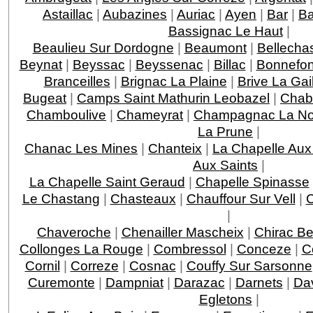
Astaillac
|
Aubazines
|
Auriac
|
Ayen
|
Bar
|
Ba
Bassignac Le Haut
|
Beaulieu Sur Dordogne
|
Beaumont
|
Bellecha
Beynat
|
Beyssac
|
Beyssenac
|
Billac
|
Bonnefo
Branceilles
|
Brignac La Plaine
|
Brive La Gai
Bugeat
|
Camps Saint Mathurin Leobazel
|
Chab
Chamboulive
|
Chameyrat
|
Champagnac La Noa
La Prune
|
Chanac Les Mines
|
Chanteix
|
La Chapelle Aux
Aux Saints
|
La Chapelle Saint Geraud
|
Chapelle Spinasse
Le Chastang
|
Chasteaux
|
Chauffour Sur Vell
|
C
|
Chaveroche
|
Chenailler Mascheix
|
Chirac Be
Collonges La Rouge
|
Combressol
|
Conceze
|
C
Cornil
|
Correze
|
Cosnac
|
Couffy Sur Sarsonne
Curemonte
|
Dampniat
|
Darazac
|
Darnets
|
Da
Egletons
|