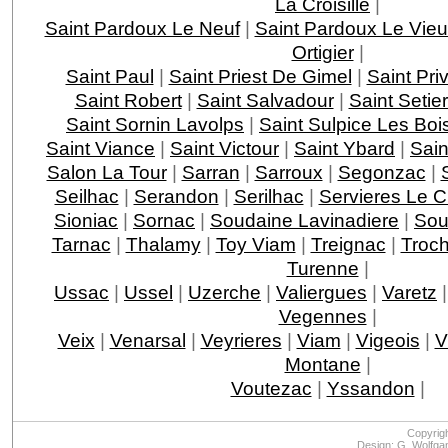
La Croisille
|
Saint Pardoux Le Neuf
|
Saint Pardoux Le Vie
Ortigier
|
Saint Paul
|
Saint Priest De Gimel
|
Saint Pri
Saint Robert
|
Saint Salvadour
|
Saint Setie
Saint Sornin Lavolps
|
Saint Sulpice Les Boi
Saint Viance
|
Saint Victour
|
Saint Ybard
|
Sain
Salon La Tour
|
Sarran
|
Sarroux
|
Segonzac
|
Seilhac
|
Serandon
|
Serilhac
|
Servieres Le 
Sioniac
|
Sornac
|
Soudaine Lavinadiere
|
Sou
Tarnac
|
Thalamy
|
Toy Viam
|
Treignac
|
Troc
Turenne
|
Ussac
|
Ussel
|
Uzerche
|
Valiergues
|
Varetz
Vegennes
|
Veix
|
Venarsal
|
Veyrieres
|
Viam
|
Vigeois
|
V
Montane
|
Voutezac
|
Yssandon
|
Copyrig
Design: G. Wolfga