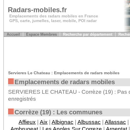
Radars-mobiles.fr
Emplacements des radars mobiles en France
GPS, carte, jumelles, laser, mobile, POI radar
Accueil
Espace Membres
Recherche par département
Recher
Servieres Le Chateau : Emplacements de radars mobiles
Emplacements de radars mobiles
SERVIERES LE CHATEAU - Corrèze (19) : Pas d
enregistrés
Corrèze (19) : Les communes
Affieux
|
Aix
|
Albignac
|
Albussac
|
Allassac
|
Ambrugeat
|
Les Angles Sur Correze
|
Argentat