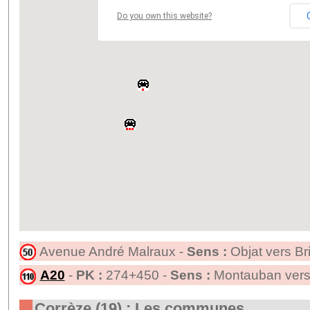
Do you own this website?
Avenue André Malraux -
Sens :
Objat vers Br
A20
-
PK :
274+450 -
Sens :
Montauban vers
Corrèze (19) : Les communes