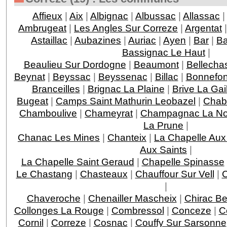
Affieux
|
Aix
|
Albignac
|
Albussac
|
Allassac
|
Ambrugeat
|
Les Angles Sur Correze
|
Argentat
Astaillac
|
Aubazines
|
Auriac
|
Ayen
|
Bar
|
Ba
Bassignac Le Haut
|
Beaulieu Sur Dordogne
|
Beaumont
|
Bellecha
Beynat
|
Beyssac
|
Beyssenac
|
Billac
|
Bonnefo
Branceilles
|
Brignac La Plaine
|
Brive La Gai
Bugeat
|
Camps Saint Mathurin Leobazel
|
Chab
Chamboulive
|
Chameyrat
|
Champagnac La Noa
La Prune
|
Chanac Les Mines
|
Chanteix
|
La Chapelle Aux
Aux Saints
|
La Chapelle Saint Geraud
|
Chapelle Spinasse
Le Chastang
|
Chasteaux
|
Chauffour Sur Vell
|
C
|
Chaveroche
|
Chenailler Mascheix
|
Chirac Be
Collonges La Rouge
|
Combressol
|
Conceze
|
C
Cornil
|
Correze
|
Cosnac
|
Couffy Sur Sarsonne