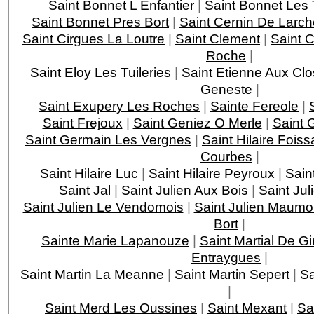
Saint Bonnet L Enfantier
|
Saint Bonnet Les 
Saint Bonnet Pres Bort
|
Saint Cernin De Larch
Saint Cirgues La Loutre
|
Saint Clement
|
Saint 
Roche
|
Saint Eloy Les Tuileries
|
Saint Etienne Aux Clo
Geneste
|
Saint Exupery Les Roches
|
Sainte Fereole
|
Saint Frejoux
|
Saint Geniez O Merle
|
Saint 
Saint Germain Les Vergnes
|
Saint Hilaire Foiss
Courbes
|
Saint Hilaire Luc
|
Saint Hilaire Peyroux
|
Saint
Saint Jal
|
Saint Julien Aux Bois
|
Saint Jul
Saint Julien Le Vendomois
|
Saint Julien Maumo
Bort
|
Sainte Marie Lapanouze
|
Saint Martial De G
Entraygues
|
Saint Martin La Meanne
|
Saint Martin Sepert
|
Sa
|
Saint Merd Les Oussines
|
Saint Mexant
|
Sa