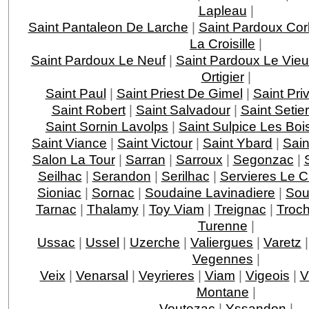
Lapleau
|
Saint Pantaleon De Larche
|
Saint Pardoux Cor
La Croisille
|
Saint Pardoux Le Neuf
|
Saint Pardoux Le Vie
Ortigier
|
Saint Paul
|
Saint Priest De Gimel
|
Saint Pri
Saint Robert
|
Saint Salvadour
|
Saint Setie
Saint Sornin Lavolps
|
Saint Sulpice Les Boi
Saint Viance
|
Saint Victour
|
Saint Ybard
|
Sain
Salon La Tour
|
Sarran
|
Sarroux
|
Segonzac
|
Seilhac
|
Serandon
|
Serilhac
|
Servieres Le 
Sioniac
|
Sornac
|
Soudaine Lavinadiere
|
Sou
Tarnac
|
Thalamy
|
Toy Viam
|
Treignac
|
Troc
Turenne
|
Ussac
|
Ussel
|
Uzerche
|
Valiergues
|
Varetz
Vegennes
|
Veix
|
Venarsal
|
Veyrieres
|
Viam
|
Vigeois
|
V
Montane
|
Voutezac
|
Yssandon
|