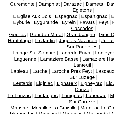
Curemonte
|
Dampniat
|
Darazac
|
Darnets
|
Da
Egletons
|
L Eglise Aux Bois
|
Espagnac
|
Espartignac
|
E
Eyburie
|
Eygurande
|
Eyrein
|
Favars
|
Feyt
|
Cascades
|
Goulles
|
Gourdon Murat
|
Grandsaigne
|
Gros 
Hautefage
|
Le Jardin
|
Jugeals Nazareth
|
Juilla
Sur Rondelles
|
Lafage Sur Sombre
|
Lagarde Enval
|
Lagleyge
Laguenne
|
Lamaziere Basse
|
Lamaziere Ha
Lanteuil
|
Lapleau
|
Larche
|
Laroche Pres Feyt
|
Lascau
Sur Luzege
|
Lestards
|
Liginiac
|
Lignareix
|
Ligneyrac
|
Lio
Couze
|
Le Lonzac
|
Lostanges
|
Louignac
|
Lubersac
|
M
Sur Correze
|
Mansac
|
Marcillac La Croisille
|
Marcillac La C
Margerides
|
Masseret
|
Maussac
|
Meilhards
|