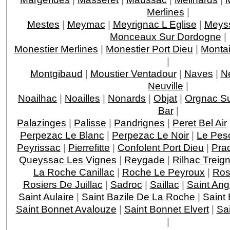
Merlines
|
Mestes
|
Meymac
|
Meyrignac L Eglise
|
Meys
Monceaux Sur Dordogne
|
Monestier Merlines
|
Monestier Port Dieu
|
Montai
|
Montgibaud
|
Moustier Ventadour
|
Naves
|
N
Neuville
|
Noailhac
|
Noailles
|
Nonards
|
Objat
|
Orgnac Su
Bar
|
Palazinges
|
Palisse
|
Pandrignes
|
Peret Bel Air
Perpezac Le Blanc
|
Perpezac Le Noir
|
Le Pes
Peyrissac
|
Pierrefitte
|
Confolent Port Dieu
|
Pra
Queyssac Les Vignes
|
Reygade
|
Rilhac Treig
La Roche Canillac
|
Roche Le Peyroux
|
Ros
Rosiers De Juillac
|
Sadroc
|
Saillac
|
Saint Ang
Saint Aulaire
|
Saint Bazile De La Roche
|
Saint
Saint Bonnet Avalouze
|
Saint Bonnet Elvert
|
Sai
|