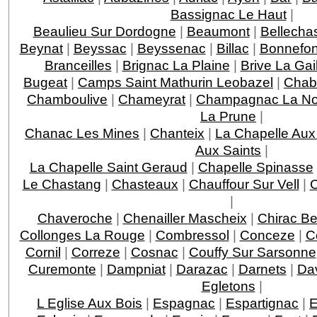
Bassignac Le Haut
|
Beaulieu Sur Dordogne
|
Beaumont
|
Bellecha
Beynat
|
Beyssac
|
Beyssenac
|
Billac
|
Bonnefo
Branceilles
|
Brignac La Plaine
|
Brive La Gai
Bugeat
|
Camps Saint Mathurin Leobazel
|
Chab
Chamboulive
|
Chameyrat
|
Champagnac La Noa
La Prune
|
Chanac Les Mines
|
Chanteix
|
La Chapelle Aux
Aux Saints
|
La Chapelle Saint Geraud
|
Chapelle Spinasse
Le Chastang
|
Chasteaux
|
Chauffour Sur Vell
|
C
|
Chaveroche
|
Chenailler Mascheix
|
Chirac Be
Collonges La Rouge
|
Combressol
|
Conceze
|
C
Cornil
|
Correze
|
Cosnac
|
Couffy Sur Sarsonne
Curemonte
|
Dampniat
|
Darazac
|
Darnets
|
Da
Egletons
|
L Eglise Aux Bois
|
Espagnac
|
Espartignac
|
E