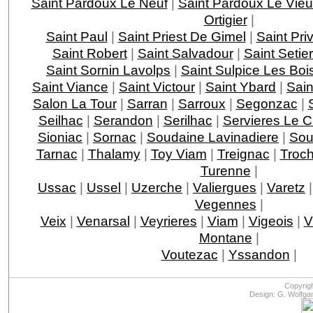
Saint Pardoux Le Neuf
|
Saint Pardoux Le Vie
Ortigier
|
Saint Paul
|
Saint Priest De Gimel
|
Saint Pri
Saint Robert
|
Saint Salvadour
|
Saint Setie
Saint Sornin Lavolps
|
Saint Sulpice Les Boi
Saint Viance
|
Saint Victour
|
Saint Ybard
|
Sain
Salon La Tour
|
Sarran
|
Sarroux
|
Segonzac
|
Seilhac
|
Serandon
|
Serilhac
|
Servieres Le 
Sioniac
|
Sornac
|
Soudaine Lavinadiere
|
Sou
Tarnac
|
Thalamy
|
Toy Viam
|
Treignac
|
Troc
Turenne
|
Ussac
|
Ussel
|
Uzerche
|
Valiergues
|
Varetz
Vegennes
|
Veix
|
Venarsal
|
Veyrieres
|
Viam
|
Vigeois
|
V
Montane
|
Voutezac
|
Yssandon
|
Copyrig
Design: G. Wolfga