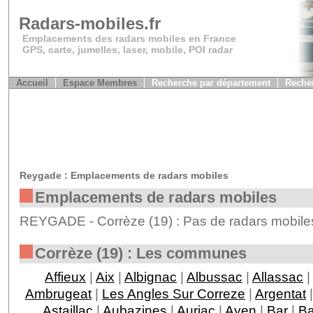
Radars-mobiles.fr
Emplacements des radars mobiles en France
GPS, carte, jumelles, laser, mobile, POI radar
Accueil
Espace Membres
Recherche par département
Recher
Reygade : Emplacements de radars mobiles
Emplacements de radars mobiles
REYGADE - Corrèze (19) : Pas de radars mobiles
Corrèze (19) : Les communes
Affieux
|
Aix
|
Albignac
|
Albussac
|
Allassac
|
Ambrugeat
|
Les Angles Sur Correze
|
Argentat
Astaillac
|
Aubazines
|
Auriac
|
Ayen
|
Bar
|
Ba