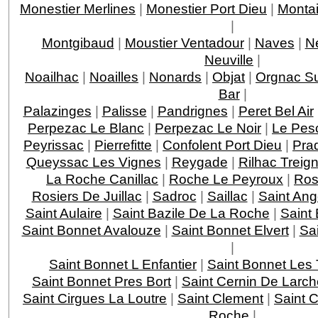
Monestier Merlines
|
Monestier Port Dieu
|
Montai
|
Montgibaud
|
Moustier Ventadour
|
Naves
|
N
Neuville
|
Noailhac
|
Noailles
|
Nonards
|
Objat
|
Orgnac Su
Bar
|
Palazinges
|
Palisse
|
Pandrignes
|
Peret Bel Air
Perpezac Le Blanc
|
Perpezac Le Noir
|
Le Pes
Peyrissac
|
Pierrefitte
|
Confolent Port Dieu
|
Pra
Queyssac Les Vignes
|
Reygade
|
Rilhac Treig
La Roche Canillac
|
Roche Le Peyroux
|
Ros
Rosiers De Juillac
|
Sadroc
|
Saillac
|
Saint Ang
Saint Aulaire
|
Saint Bazile De La Roche
|
Saint
Saint Bonnet Avalouze
|
Saint Bonnet Elvert
|
Sai
|
Saint Bonnet L Enfantier
|
Saint Bonnet Les 
Saint Bonnet Pres Bort
|
Saint Cernin De Larch
Saint Cirgues La Loutre
|
Saint Clement
|
Saint 
Roche
|