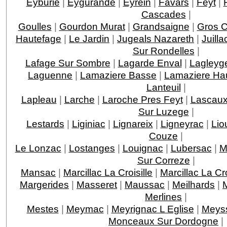
Eyburie
|
Eygurande
|
Eyrein
|
Favars
|
Feyt
|
Cascades
|
Goulles
|
Gourdon Murat
|
Grandsaigne
|
Gros 
Hautefage
|
Le Jardin
|
Jugeals Nazareth
|
Juilla
Sur Rondelles
|
Lafage Sur Sombre
|
Lagarde Enval
|
Lagleyge
Laguenne
|
Lamaziere Basse
|
Lamaziere Ha
Lanteuil
|
Lapleau
|
Larche
|
Laroche Pres Feyt
|
Lascau
Sur Luzege
|
Lestards
|
Liginiac
|
Lignareix
|
Ligneyrac
|
Lio
Couze
|
Le Lonzac
|
Lostanges
|
Louignac
|
Lubersac
|
M
Sur Correze
|
Mansac
|
Marcillac La Croisille
|
Marcillac La C
Margerides
|
Masseret
|
Maussac
|
Meilhards
|
Merlines
|
Mestes
|
Meymac
|
Meyrignac L Eglise
|
Meys
Monceaux Sur Dordogne
|