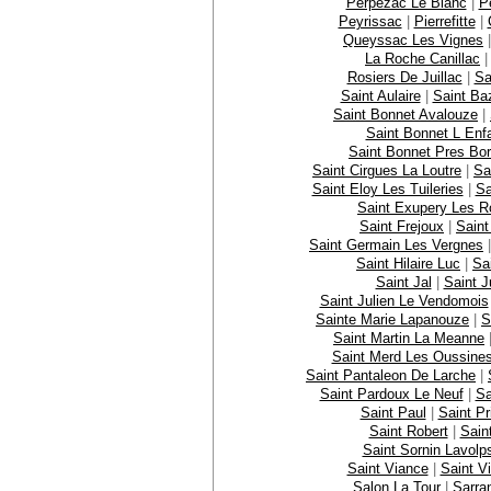
Perpezac Le Blanc
|
P
Peyrissac
|
Pierrefitte
|
Queyssac Les Vignes
La Roche Canillac
Rosiers De Juillac
|
Sa
Saint Aulaire
|
Saint Ba
Saint Bonnet Avalouze
|
Saint Bonnet L Enfa
Saint Bonnet Pres Bor
Saint Cirgues La Loutre
|
Sa
Saint Eloy Les Tuileries
|
Sa
Saint Exupery Les 
Saint Frejoux
|
Saint
Saint Germain Les Vergnes
Saint Hilaire Luc
|
Sa
Saint Jal
|
Saint J
Saint Julien Le Vendomois
Sainte Marie Lapanouze
|
S
Saint Martin La Meanne
Saint Merd Les Oussine
Saint Pantaleon De Larche
|
Saint Pardoux Le Neuf
|
Sa
Saint Paul
|
Saint Pr
Saint Robert
|
Sain
Saint Sornin Lavolp
Saint Viance
|
Saint Vi
Salon La Tour
|
Sarra