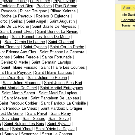
erpezac Le Noir
|
Le Pescher
|
Peyrelevade
|
Confolent Port Dieu
|
Pradines
|
Puy D Arnac
|
Autres 
|
Reygade
|
Rilhac Treignac
|
Rilhac Xaintrie
|
Info Sain
|
Roche Le Peyroux
|
Rosiers D Egletons
|
Chambres
droc
|
Saillac
|
Saint Angel
|
Saint Augustin
|
Tourisme
zile De La Roche
|
Saint Bazile De Meyssac
|
Saint Bonnet Elvert
|
Saint Bonnet La Riviere
|
ntier
|
Saint Bonnet Les Tours De Merle
|
t
|
Saint Cernin De Larche
|
Saint Chamant
|
int Clement
|
Saint Cyprien
|
Saint Cyr La Roche
|
int Etienne Aux Clos
|
Saint Etienne La Geneste
|
Roches
|
Sainte Fereole
|
Sainte Fortunade
|
 Geniez O Merle
|
Saint Germain Lavolps
|
|
Saint Hilaire Foissac
|
Saint Hilaire Les Courbes
|
int Hilaire Peyroux
|
Saint Hilaire Taurieux
|
ulien Aux Bois
|
Saint Julien Le Pelerin
|
|
Saint Julien Maumont
|
Saint Julien Pres Bort
|
aint Martial De Gimel
|
Saint Martial Entraygues
|
|
Saint Martin Sepert
|
Saint Merd De Lapleau
|
s
|
Saint Mexant
|
Saint Pantaleon De Lapleau
|
Saint Pardoux Corbier
|
Saint Pardoux La Croisille
|
int Pardoux Le Vieux
|
Saint Pardoux L Ortigier
|
iest De Gimel
|
Saint Privat
|
Saint Remy
|
t Salvadour
|
Saint Setiers
|
Saint Solve
|
s
|
Saint Sulpice Les Bois
|
Saint Sylvain
|
ctour
|
Saint Ybard
|
Saint Yrieix Le Dejalat
|
n
|
Sarroux
|
Segonzac
|
Segur Le Chateau
|