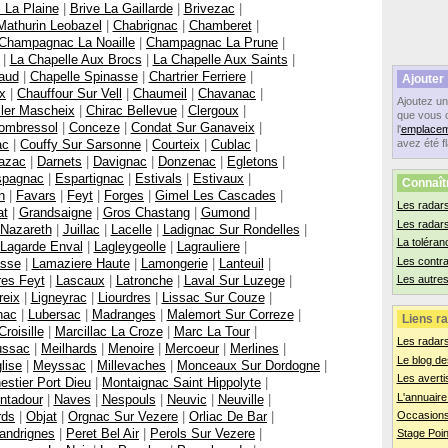
 La Plaine
|
Brive La Gaillarde
|
Brivezac
|
athurin Leobazel
|
Chabrignac
|
Chamberet
|
Champagnac La Noaille
|
Champagnac La Prune
|
|
La Chapelle Aux Brocs
|
La Chapelle Aux Saints
|
aud
|
Chapelle Spinasse
|
Chartrier Ferriere
|
Ajouter
x
|
Chauffour Sur Vell
|
Chaumeil
|
Chavanac
|
Ajoutez u
ller Mascheix
|
Chirac Bellevue
|
Clergoux
|
que vous 
ombressol
|
Conceze
|
Condat Sur Ganaveix
|
l'
emplacem
ac
|
Couffy Sur Sarsonne
|
Courteix
|
Cublac
|
avez été f
azac
|
Darnets
|
Davignac
|
Donzenac
|
Egletons
|
spagnac
|
Espartignac
|
Estivals
|
Estivaux
|
Connaît
n
|
Favars
|
Feyt
|
Forges
|
Gimel Les Cascades
|
Les radars
at
|
Grandsaigne
|
Gros Chastang
|
Gumond
|
Les radar
 Nazareth
|
Juillac
|
Lacelle
|
Ladignac Sur Rondelles
|
La toléran
Lagarde Enval
|
Lagleygeolle
|
Lagrauliere
|
Les contr
asse
|
Lamaziere Haute
|
Lamongerie
|
Lanteuil
|
res Feyt
|
Lascaux
|
Latronche
|
Laval Sur Luzege
|
Les autres
reix
|
Ligneyrac
|
Liourdres
|
Lissac Sur Couze
|
nac
|
Lubersac
|
Madranges
|
Malemort Sur Correze
|
Liens ra
roisille
|
Marcillac La Croze
|
Marc La Tour
|
Les radar
ssac
|
Meilhards
|
Menoire
|
Mercoeur
|
Merlines
|
Le blog de
lise
|
Meyssac
|
Millevaches
|
Monceaux Sur Dordogne
|
Les averti
estier Port Dieu
|
Montaignac Saint Hippolyte
|
L'annuaire
ntadour
|
Naves
|
Nespouls
|
Neuvic
|
Neuville
|
rds
|
Objat
|
Orgnac Sur Vezere
|
Orliac De Bar
|
Occasions
andrignes
|
Peret Bel Air
|
Perols Sur Vezere
|
Stage Poin