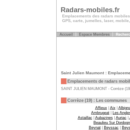
Radars-mobiles.fr
Emplacements des radars mobiles
GPS, carte, jumelles, laser, mobile
Accueil
Espace Membres
Recherc
Saint Julien Maumont : Emplaceme
Emplacements de radars mobi
SAINT JULIEN MAUMONT - Corrèze (19) :
Corrèze (19) : Les communes
Affieux
|
Aix
|
Albign
Ambrugeat
|
Les Angle
Astaillac
|
Aubazines
|
Auriac
|
Beaulieu Sur Dordog
Beynat
|
Beyssac
|
Bey