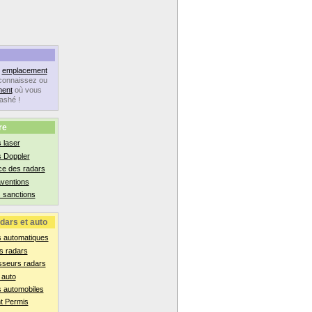
n
emplacement
connaissez ou
ent
où vous
lashé !
re
 laser
s Doppler
ce des radars
aventions
 sanctions
dars et auto
s automatiques
s radars
sseurs radars
 auto
 automobiles
t Permis