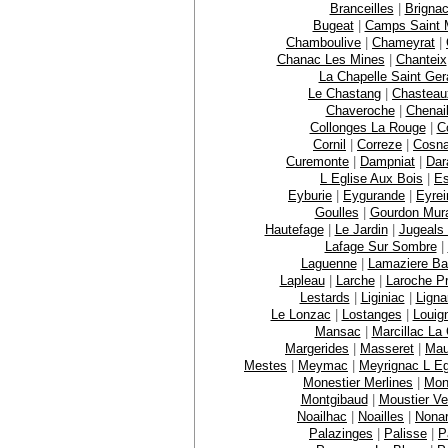
Branceilles
|
Brignac
Bugeat
|
Camps Saint M
Chamboulive
|
Chameyrat
|
Chanac Les Mines
|
Chanteix
La Chapelle Saint Ger
Le Chastang
|
Chasteau
Chaveroche
|
Chenai
Collonges La Rouge
|
C
Cornil
|
Correze
|
Cosn
Curemonte
|
Dampniat
|
Dar
L Eglise Aux Bois
|
E
Eyburie
|
Eygurande
|
Eyrei
Goulles
|
Gourdon Mur
Hautefage
|
Le Jardin
|
Jugeals
Lafage Sur Sombre
|
Laguenne
|
Lamaziere B
Lapleau
|
Larche
|
Laroche P
Lestards
|
Liginiac
|
Ligna
Le Lonzac
|
Lostanges
|
Louig
Mansac
|
Marcillac La C
Margerides
|
Masseret
|
Mau
Mestes
|
Meymac
|
Meyrignac L Eg
Monestier Merlines
|
Mon
Montgibaud
|
Moustier Ve
Noailhac
|
Noailles
|
Nona
Palazinges
|
Palisse
|
P