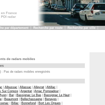
 en France
, POI radar
he par département
Recherche par route
Recherche par ville
nts de radars mobiles
les
 Pas de radars mobiles enregistrés
ac
|
Albussac
|
Allassac
|
Alleyrat
|
Altillac
|
s Sur Correze
|
Argentat
|
Arnac Pompadour
|
Ayen
|
Bar
|
Bassignac Le Bas
|
Bassignac Le Haut
|
ne
|
Beaumont
|
Bellechassagne
|
Benayes
|
ssenac
|
Billac
|
Bonnefond
|
Bort Les Orgues
|