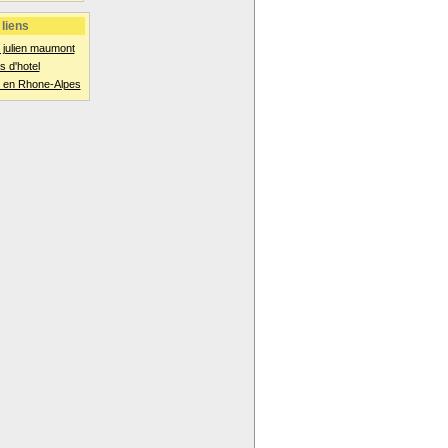
liens
t julien maumont
 d'hotel
 en Rhone-Alpes