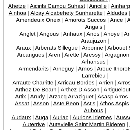
Ahetze
|
Aicirits Camou Suhast
|
Aincille
|
Ainhar
Ainhoa
|
Alcay Alcabehety Sunharette
|
Aldudes
Amendeuix Oneix
|
Amorots Succos
|
Ance
|
Angais
|
Anglet
|
Angous
|
Anhaux
|
Anos
|
Anoye
|
Ar
Araujuzon
|
Araux
|
Arberats Sillegue
|
Arbonne
|
Arbouet 
Arcangues
|
Aren
|
Arette
|
Aressy
|
Argagnon
Arhansus
|
Armendarits
|
Arneguy
|
Arnos
|
Aroue Ithorot
Larrebieu
|
Arraute Charritte
|
Arricau Bordes
|
Arrien
|
Arro
Arthez De Bearn
|
Arthez D Asson
|
Artiguelou
Artix
|
Arudy
|
Arzacq Arraziguet
|
Asasp Arros
Assat
|
Asson
|
Aste Beon
|
Astis
|
Athos Aspis
Aubous
|
Audaux
|
Auga
|
Auriac
|
Aurions Idernes
|
Ausse
Auterrive
|
Autevielle Saint Martin Bideren
|