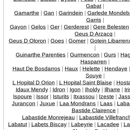
Gabat
|
Gamarthe
|
Gan
|
Garindein
|
Garlede Mondeb
Garris
|
Gayon
|
Gelos
|
Ger
|
Gerderest
|
Gere Belesten
Geus D Arzacq
|
Geus D Oloron
|
Goes
|
Gomer
|
Gotein Libarren
|
Guinarthe Parenties
|
Gurmencon
|
Gurs
|
Hag
Hasparren
|
Haut De Bosdarros
|
Haux
|
Helette
|
Hendaye
Souye
|
L Hopital D Orion
|
L Hopital Saint Blaise
|
Host
Idaux Mendy
|
Idron
|
Igon
|
Iholdy
|
Ilharre
|
Ir
Ispoure
|
Issor
|
Isturits
|
Itxassou
|
Izeste
|
Jas
Jurancon
|
Juxue
|
Laa Mondrans
|
Laas
|
Laba
Bastide Clairence
|
Labastide Monrejeau
|
Labastide Villefranc
Labatut
|
Labets Biscay
|
Labeyrie
|
Lacadee
|
La