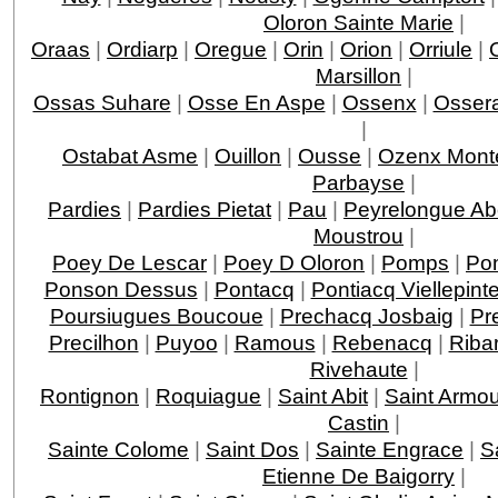
Oloron Sainte Marie
|
Oraas
|
Ordiarp
|
Oregue
|
Orin
|
Orion
|
Orriule
|
Marsillon
|
Ossas Suhare
|
Osse En Aspe
|
Ossenx
|
Ossera
|
Ostabat Asme
|
Ouillon
|
Ousse
|
Ozenx Mont
Parbayse
|
Pardies
|
Pardies Pietat
|
Pau
|
Peyrelongue A
Moustrou
|
Poey De Lescar
|
Poey D Oloron
|
Pomps
|
Po
Ponson Dessus
|
Pontacq
|
Pontiacq Viellepint
Poursiugues Boucoue
|
Prechacq Josbaig
|
Pr
Precilhon
|
Puyoo
|
Ramous
|
Rebenacq
|
Riba
Rivehaute
|
Rontignon
|
Roquiague
|
Saint Abit
|
Saint Armo
Castin
|
Sainte Colome
|
Saint Dos
|
Sainte Engrace
|
S
Etienne De Baigorry
|