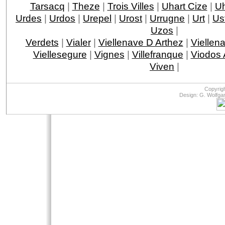
Tarsacq
|
Theze
|
Trois Villes
|
Uhart Cize
|
Uh
Urdes
|
Urdos
|
Urepel
|
Urost
|
Urrugne
|
Urt
|
Ust
Uzos
|
Verdets
|
Vialer
|
Viellenave D Arthez
|
Viellen
Viellesegure
|
Vignes
|
Villefranque
|
Viodos
Viven
|
Copyrig
Design: G. Wolfga