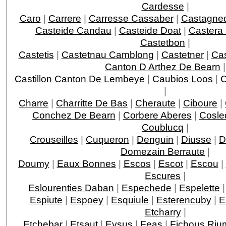
Cardesse
|
Caro
|
Carrere
|
Carresse Cassaber
|
Castagne
Casteide Candau
|
Casteide Doat
|
Castera
Castetbon
|
Castetis
|
Castetnau Camblong
|
Castetner
|
Ca
Canton D Arthez De Bearn
|
Castillon Canton De Lembeye
|
Caubios Loos
|
|
Charre
|
Charritte De Bas
|
Cheraute
|
Ciboure
|
Conchez De Bearn
|
Corbere Aberes
|
Cosle
Coublucq
|
Crouseilles
|
Cuqueron
|
Denguin
|
Diusse
|
D
Domezain Berraute
|
Doumy
|
Eaux Bonnes
|
Escos
|
Escot
|
Escou
|
Escures
|
Eslourenties Daban
|
Espechede
|
Espelette
Espiute
|
Espoey
|
Esquiule
|
Esterencuby
|
E
Etcharry
|
Etchebar
|
Etsaut
|
Eysus
|
Feas
|
Fichous Ri