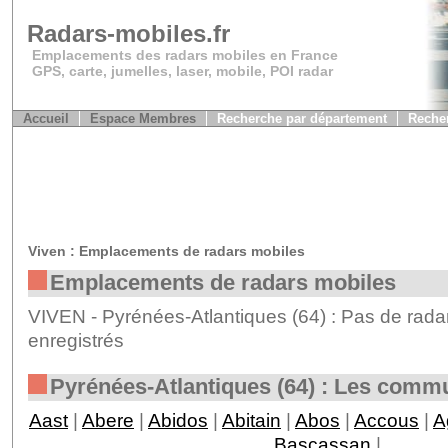
Radars-mobiles.fr
Emplacements des radars mobiles en France
GPS, carte, jumelles, laser, mobile, POI radar
Accueil
Espace Membres
Recherche par département
Recher
Viven : Emplacements de radars mobiles
Emplacements de radars mobiles
VIVEN - Pyrénées-Atlantiques (64) : Pas de rada
enregistrés
Pyrénées-Atlantiques (64) : Les comm
Aast
|
Abere
|
Abidos
|
Abitain
|
Abos
|
Accous
|
A
Bascassan
|