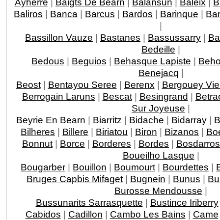
Ayherre
|
Baigts De Bearn
|
Balansun
|
Baleix
|
B
Baliros
|
Banca
|
Barcus
|
Bardos
|
Barinque
|
Ba
|
Bassillon Vauze
|
Bastanes
|
Bassussarry
|
Ba
Bedeille
|
Bedous
|
Beguios
|
Behasque Lapiste
|
Beho
Benejacq
|
Beost
|
Bentayou Seree
|
Berenx
|
Bergouey Vie
Berrogain Laruns
|
Bescat
|
Besingrand
|
Betra
Sur Joyeuse
|
Beyrie En Bearn
|
Biarritz
|
Bidache
|
Bidarray
|
B
Bilheres
|
Billere
|
Biriatou
|
Biron
|
Bizanos
|
Boe
Bonnut
|
Borce
|
Borderes
|
Bordes
|
Bosdarros
Boueilho Lasque
|
Bougarber
|
Bouillon
|
Boumourt
|
Bourdettes
|
Bruges Capbis Mifaget
|
Bugnein
|
Bunus
|
Bu
Burosse Mendousse
|
Bussunarits Sarrasquette
|
Bustince Iriberry
Cabidos
|
Cadillon
|
Cambo Les Bains
|
Came