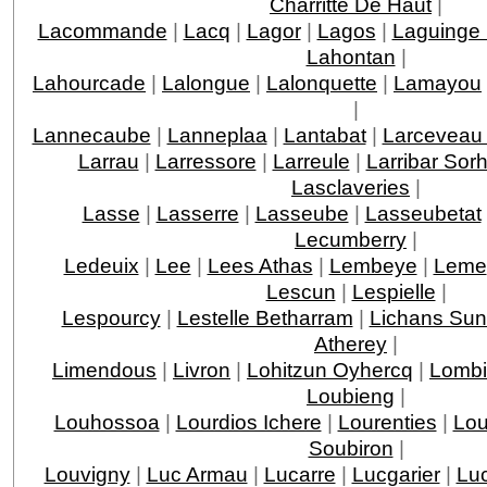
Charritte De Haut
|
Lacommande
|
Lacq
|
Lagor
|
Lagos
|
Laguinge
Lahontan
|
Lahourcade
|
Lalongue
|
Lalonquette
|
Lamayou
|
Lannecaube
|
Lanneplaa
|
Lantabat
|
Larceveau 
Larrau
|
Larressore
|
Larreule
|
Larribar Sor
Lasclaveries
|
Lasse
|
Lasserre
|
Lasseube
|
Lasseubetat
Lecumberry
|
Ledeuix
|
Lee
|
Lees Athas
|
Lembeye
|
Leme
Lescun
|
Lespielle
|
Lespourcy
|
Lestelle Betharram
|
Lichans Sun
Atherey
|
Limendous
|
Livron
|
Lohitzun Oyhercq
|
Lomb
Loubieng
|
Louhossoa
|
Lourdios Ichere
|
Lourenties
|
Lou
Soubiron
|
Louvigny
|
Luc Armau
|
Lucarre
|
Lucgarier
|
Lu