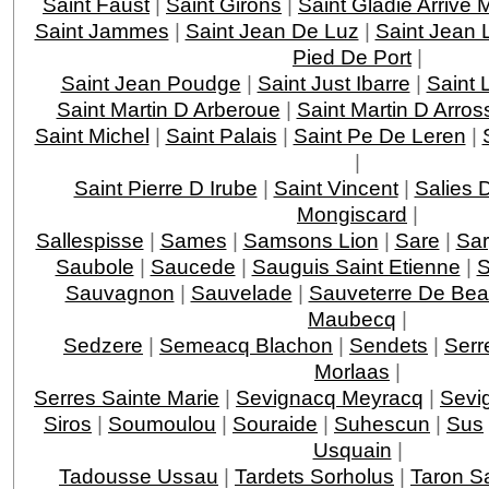
Saint Faust
|
Saint Girons
|
Saint Gladie Arrive
Saint Jammes
|
Saint Jean De Luz
|
Saint Jean 
Pied De Port
|
Saint Jean Poudge
|
Saint Just Ibarre
|
Saint 
Saint Martin D Arberoue
|
Saint Martin D Arros
Saint Michel
|
Saint Palais
|
Saint Pe De Leren
|
|
Saint Pierre D Irube
|
Saint Vincent
|
Salies 
Mongiscard
|
Sallespisse
|
Sames
|
Samsons Lion
|
Sare
|
Sar
Saubole
|
Saucede
|
Sauguis Saint Etienne
|
S
Sauvagnon
|
Sauvelade
|
Sauveterre De Bea
Maubecq
|
Sedzere
|
Semeacq Blachon
|
Sendets
|
Serr
Morlaas
|
Serres Sainte Marie
|
Sevignacq Meyracq
|
Sevi
Siros
|
Soumoulou
|
Souraide
|
Suhescun
|
Sus
Usquain
|
Tadousse Ussau
|
Tardets Sorholus
|
Taron Sa