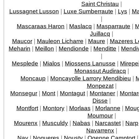
Saint Christau
|
Lussagnet Lusson
|
Luxe Sumberraute
|
Lys
|
Ma
|
Mascaraas Haron
|
Maslacq
|
Masparraute
|
M
Juillacq
|
Maucor
|
Mauleon Licharre
|
Maure
|
Mazeres L
Meharin
|
Meillon
|
Mendionde
|
Menditte
|
Mendi
|
Mesplede
|
Mialos
|
Miossens Lanusse
|
Mirepe
Monassut Audiracq
|
Moncaup
|
Moncayolle Larrory Mendibieu
|
M
Monpezat
|
Monsegur
|
Mont
|
Montagut
|
Montaner
|
Montar
Disse
|
Montfort
|
Montory
|
Morlaas
|
Morlanne
|
Moug
Moumour
|
Mourenx
|
Musculdy
|
Nabas
|
Narcastet
|
Narp
Navarrenx
|
Nay
|
Nogueres
|
Nousty
|
Ogenne Camptort